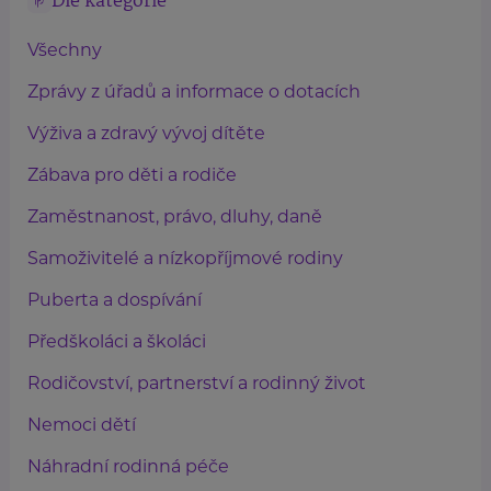
Dle kategorie
Všechny
Zprávy z úřadů a informace o dotacích
Výživa a zdravý vývoj dítěte
Zábava pro děti a rodiče
Zaměstnanost, právo, dluhy, daně
Samoživitelé a nízkopříjmové rodiny
Puberta a dospívání
Předškoláci a školáci
Rodičovství, partnerství a rodinný život
Nemoci dětí
Náhradní rodinná péče