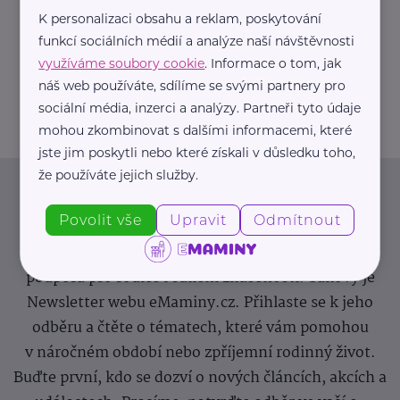
K personalizaci obsahu a reklam, poskytování
https://hartmanndirect.com/cs-cz
funkcí sociálních médií a analýze naší návštěvnosti
+420 800 100 150
využíváme soubory cookie
. Informace o tom, jak
info@hartmanndirect.cz
náš web používáte, sdílíme se svými partnery pro
sociální média, inzerci a analýzy. Partneři tyto údaje
mohou zkombinovat s dalšími informacemi, které
jste jim poskytli nebo které získali v důsledku toho,
že používáte jejich služby.
Newsletter
Povolit vše
Upravit
Odmítnout
Pravidelný přísun novinek, inspirace na každý den,
podpora pro rodiče i sdílení zkušeností. Takový je
Newsletter webu eMaminy.cz. Přihlaste se k jeho
odběru a čtěte o tématech, které vám pomohou
v náročném období nebo zpříjemní rodinný život.
Buďte první, kdo se dozví o nových článcích, akcích a