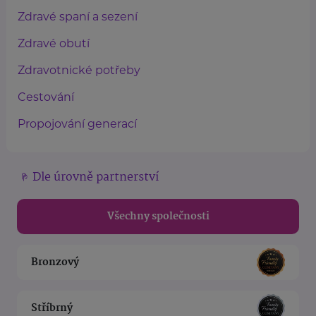
Zdravé spaní a sezení
Zdravé obutí
Zdravotnické potřeby
Cestování
Propojování generací
Dle úrovně partnerství
Všechny společnosti
Bronzový
Stříbrný