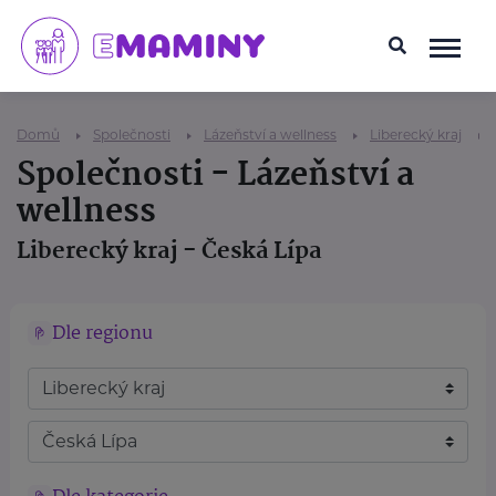
Domů
Společnosti
Lázeňství a wellness
Liberecký kraj
Společnosti - Lázeňství a
wellness
Liberecký kraj - Česká Lípa
Dle regionu