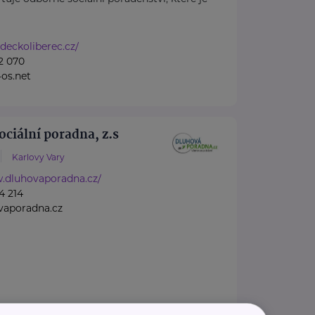
deckoliberec.cz/
2 070
os.net
ociální poradna, z.s
Karlovy Vary
w.dluhovaporadna.cz/
4 214
vaporadna.cz