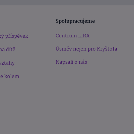
Spolupracujeme
Centrum LIRA
ý příspěvek
Úsměv nejen pro Kryštofa
na dítě
Napsali o nás
vztahy
še kolem