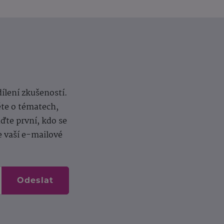
dílení zkušeností.
ěte o tématech,
te první, kdo se
e vaší e-mailové
Odeslat