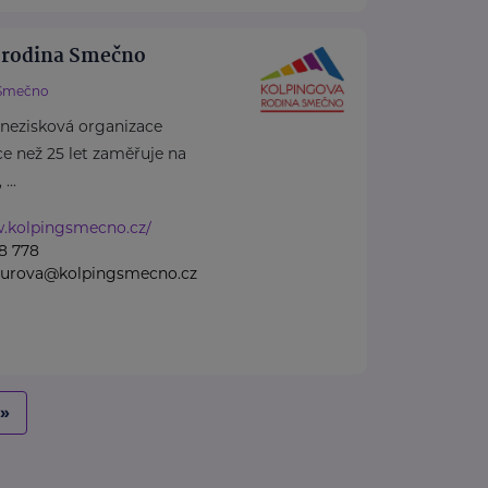
 rodina Smečno
Smečno
 nezisková organizace
více než 25 let zaměřuje na
...
w.kolpingsmecno.cz/
8 778
nzurova@kolpingsmecno.cz
»