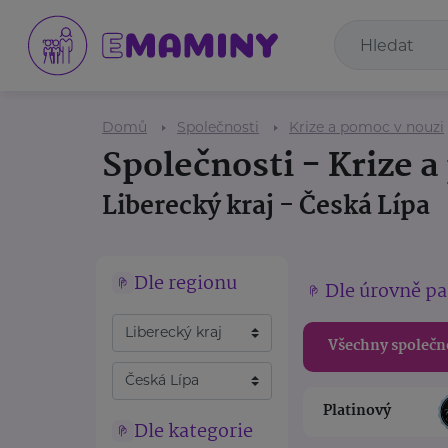
Domů
Společnosti
Krize a pomoc v nouzi
Společnosti - Krize 
Liberecký kraj - Česká Lípa
Dle regionu
Dle úrovně pa
Všechny společn
Platinový
Dle kategorie