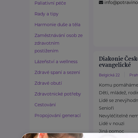
info@potravino
Paliativní péče
Rady a tipy
Harmonie duše a těla
Zaměstnávání osob ze
zdravotním
postižením
Diakonie Česk
Lázeňství a wellness
evangelické
Zdravé spaní a sezení
Belgická 22
Prah
Zdravé obutí
Komu pomáhám
Děti, mládež, rodi
Zdravotnické potřeby
Lidé se znevýhod
Cestování
Senioři
Propojování generací
Nevyléčitelně nem
Lidé v nouzi
Jiná pomoc