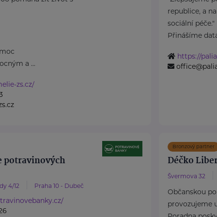
republice, a n
sociální péče."
Přinášíme data 
omoc
https://pali
cným a ...
office@pali
lie-zs.cz/
3
s.cz
Bronzový partner
e potravinových
Déčko Liber
Švermova 32
dy 4/12
Praha 10 - Dubeč
Občanskou po
travinovebanky.cz/
provozujeme u
26
Poradna poskyt