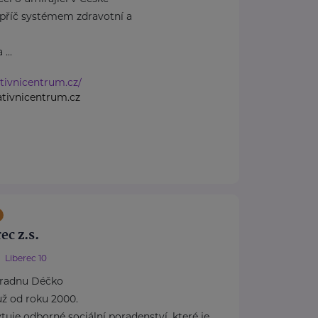
apříč systémem zdravotní a
...
ativnicentrum.cz/
ativnicentrum.cz
ec z.s.
Liberec 10
radnu Déčko
ž od roku 2000.
uje odborné sociální poradenství, které je