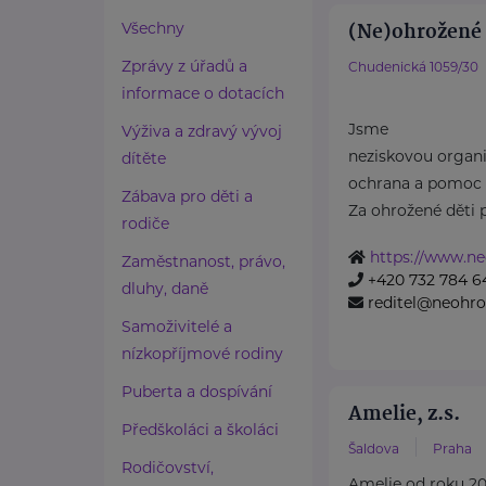
(Ne)ohrožené d
Všechny
Zprávy z úřadů a
Chudenická 1059/30
informace o dotacích
Jsme
Výživa a zdravý vývoj
neziskovou organiz
dítěte
ochrana a pomoc 
Zábava pro děti a
Za ohrožené děti 
rodiče
https://www.ne
Zaměstnanost, právo,
+420 732 784 6
dluhy, daně
reditel@neohro
Samoživitelé a
nízkopříjmové rodiny
Puberta a dospívání
Amelie, z.s.
Předškoláci a školáci
Šaldova
Praha
Rodičovství,
Amelie od roku 20