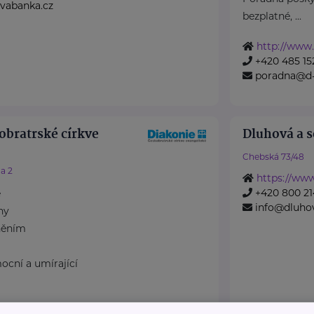
vabanka.cz
bezplatné, ...
http://www.
+420 485 15
poradna@d-
obratrské církve
Dluhová a s
Chebská 73/48
a 2
https://ww
+420 800 21
e
info@dluho
ny
něním
ocní a umírající