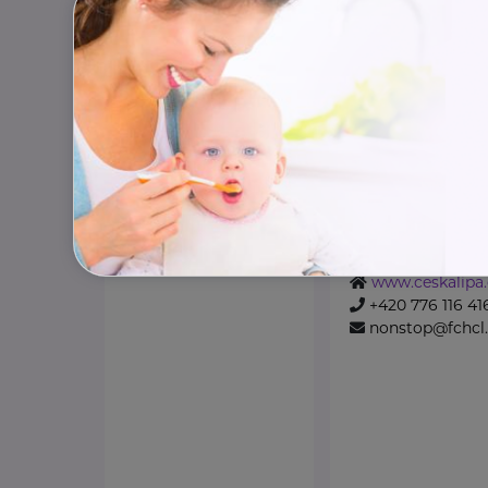
Naše služby
Diakonie ČCE je ...
https://diakonie
+420 242 487 8
info@diakonie.
Charita Česká 
Dubická
Česká L
www.ceskalipa.
+420 776 116 41
nonstop@fchcl.