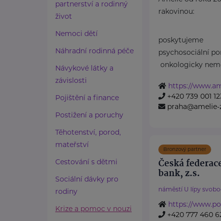
partnerství a rodinný
rakovinou:
život
Nemoci dětí
poskytujeme
Náhradní rodinná péče
psychosociální p
onkologicky nemo
Návykové látky a
závislosti
https://www.ame
+420 739 001 12
Pojištění a finance
praha@amelie-z
Postižení a poruchy
Těhotenství, porod,
mateřství
Bronzový partner
Česká federac
Cestování s dětmi
bank, z.s.
Sociální dávky pro
náměstí U lípy svobo
rodiny
https://www.po
Krize a pomoc v nouzi
+420 777 460 6