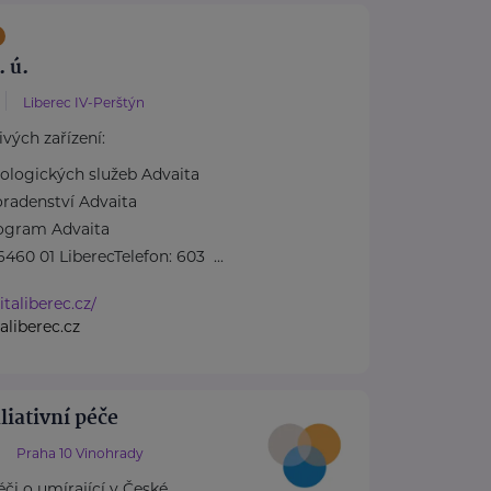
 ú.
Liberec IV-Perštýn
ivých zařízení:
ologických služeb Advaita
radenství Advaita
ogram Advaita
60 01 LiberecTelefon: 603 ...
italiberec.cz/
aliberec.cz
iativní péče
Praha 10 Vinohrady
či o umírající v České