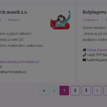
ch matek z.s.
Kolpingova
4
Praha 7
U Zámku 5
Jsme nestátní
m a jejich dětem."
, která se již 
elů z celé ČR
podporu rodin, 
ční, materiální, odbornou
https://ww
+420 777 55
ludmila.ja
lubsvobodnychmatek.cz/
11
odnychmatek.cz
«
‹
1
2
3
›