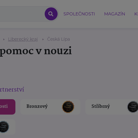
SPOLEČNOSTI
MAGAZÍN
K
Liberecký kraj
Česká Lípa
a pomoc v nouzi
rtnerství
osti
Bronzový
Stříbrný