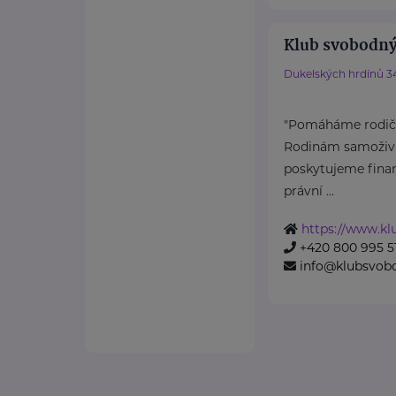
Klub svobodný
Dukelských hrdinů 3
"Pomáháme rodičů
Rodinám samoživit
poskytujeme finan
právní ...
https://www.k
+420 800 995 5
info@klubsvob