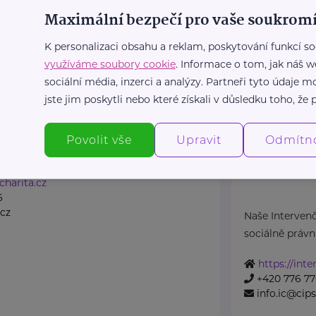
Maximální bezpečí pro vaše soukromí
K personalizaci obsahu a reklam, poskytování funkcí so
.cz/
využíváme soubory cookie
. Informace o tom, jak náš w
12
cz
sociální média, inzerci a analýzy. Partneři tyto údaje
jste jim poskytli nebo které získali v důsledku toho, že p
Lípa
Intervenčn
Povolit vše
Upravit
Odmítn
domácím n
ípa
Tanvaldská 269
charita.cz
6
cz
Naše Interven
sociálně právn
https://int
+420 776 77
info.ic@cips