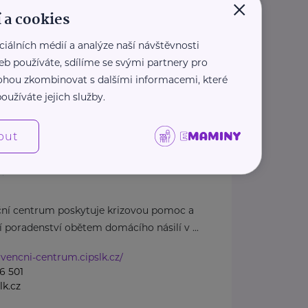
×
 a cookies
ciálních médií a analýze naší návštěvnosti
eb používáte, sdílíme se svými partnery pro
 mohou zkombinovat s dalšími informacemi, které
oužíváte jejich služby.
í centrum pro osoby ohrožené
out
ásilím
Liberec 30
ční centrum poskytuje krizovou pomoc a
í poradenství obětem domácího násilí v ...
ervencni-centrum.cipslk.cz/
6 501
lk.cz