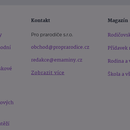
Kontakt
Magazín
y
Rodičovsk
Pro prarodiče s.r.o.
obchod@proprarodice.cz
hodní
Přídavek 
redakce@emaminy.cz
Rodina a 
skové
Zobrazit více
Škola a v
bových
těží