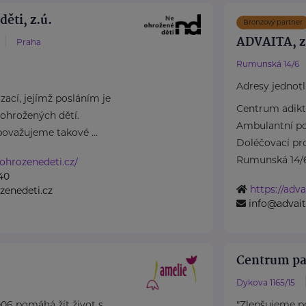
ěti, z.ú.
Bronzový partner
ADVAITA, z.
Praha
Rumunská 14/6
Adresy jednotl
ací, jejímž posláním je
Centrum adikt
ohrožených dětí.
Ambulantní po
považujeme takové ...
Doléčovací pr
Rumunská 14/64
ohrozenedeti.cz/
40
https://adva
zenedeti.cz
info@advait
Centrum pal
Dykova 1165/15
06 pomáhá žít život s
"Zlepšujeme pé