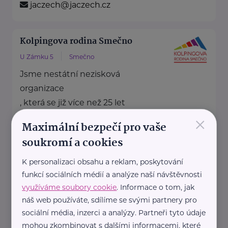
jaczech@jaczech.cz
Kolpingova rodina Smečno
U Zámku 5
Smečno
Jsme nestátní nezisková
organizace
, která se již více než 25 let
×
zaměřuje na podporu rodin, ...
Maximální bezpečí pro vaše
soukromí a cookies
https://www.kolpingsmecno.cz/
K personalizaci obsahu a reklam, poskytování
+420 777 558 778
funkcí sociálních médií a analýze naší návštěvnosti
využíváme soubory cookie
. Informace o tom, jak
ludmila.janzurova@kolpingsmecno.cz
náš web používáte, sdílíme se svými partnery pro
sociální média, inzerci a analýzy. Partneři tyto údaje
Rodičovská linka Linky bezpečí
mohou zkombinovat s dalšími informacemi, které