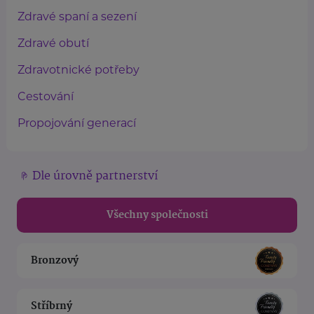
Zdravé spaní a sezení
Zdravé obutí
Zdravotnické potřeby
Cestování
Propojování generací
Dle úrovně partnerství
Všechny společnosti
Bronzový
Stříbrný