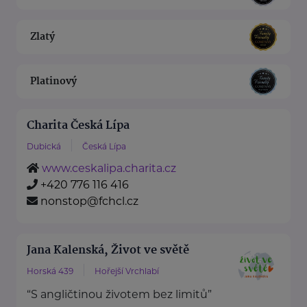
Zlatý
Platinový
Charita Česká Lípa
Dubická
Česká Lípa
www.ceskalipa.charita.cz
+420 776 116 416
nonstop@fchcl.cz
Jana Kalenská, Život ve světě
Horská 439
Hořejší Vrchlabí
“S angličtinou životem bez limitů”