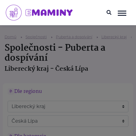
Domů
Společnosti
Puberta a dospívání
Liberecký kraj
Společnosti - Puberta a
dospívání
Liberecký kraj - Česká Lípa
Dle regionu