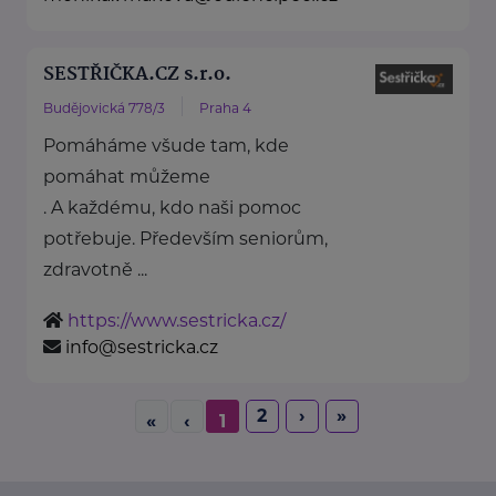
SESTŘIČKA.CZ s.r.o.
Budějovická 778/3
Praha 4
Pomáháme všude tam, kde
pomáhat můžeme
. A každému, kdo naši pomoc
potřebuje. Především seniorům,
zdravotně ...
https://www.sestricka.cz/
info@sestricka.cz
2
›
»
«
‹
1