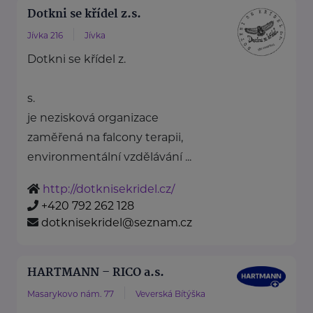
Dotkni se křídel z.s.
Jívka 216
Jívka
Dotkni se křídel z.
s.
je nezisková organizace
zaměřená na falcony terapii,
environmentální vzdělávání ...
http://dotknisekridel.cz/
+420 792 262 128
dotknisekridel@seznam.cz
HARTMANN – RICO a.s.
Masarykovo nám. 77
Veverská Bítýška