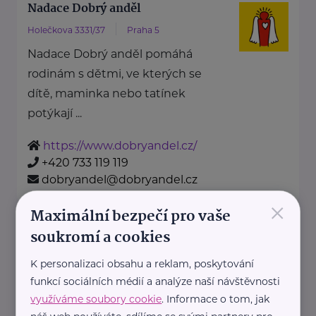
Nadace Dobrý anděl
Holečkova 3331/37
Praha 5
Nadace Dobrý anděl pomáhá
rodinám s dětmi, ve kterých se
dítě, maminka nebo tatínek
potýkají ...
https://www.dobryandel.cz/
+420 733 119 119
dobryandel@dobryandel.cz
×
Maximální bezpečí pro vaše
Nadační fond Spolu s odvahou
soukromí a cookies
Žižkova 403
Mladá Boleslav
K personalizaci obsahu a reklam, poskytování
Nadační fond Spolu s odvahou
funkcí sociálních médií a analýze naší návštěvnosti
je nezisková organizace, jejímž
využíváme soubory cookie
. Informace o tom, jak
posláním je podporovat duševní