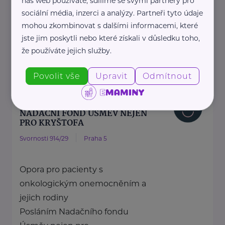
náš web používáte, sdílíme se svými partnery pro
sociální média, inzerci a analýzy. Partneři tyto údaje
zdraví dětí ...
mohou zkombinovat s dalšími informacemi, které
https://spolusodvahou.org/cz/
jste jim poskytli nebo které získali v důsledku toho,
+420 725 565 273
že používáte jejich služby.
info@spolusodvahou.cz
Povolit vše
Upravit
Odmítnout
Bronzový partner
NADAČNÍ FOND ÚSMĚV NEJEN
PRO KRYŠTOFA
Svornosti 914/29
Praha 5
Opora pro pacienty s
onkologickým onemocněním a
jejich rodiny
Posláním Nadačního fondu