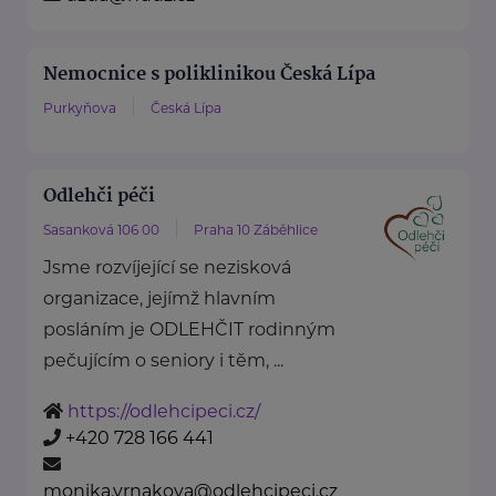
Nemocnice s poliklinikou Česká Lípa
Purkyňova
Česká Lípa
Odlehči péči
Sasanková 106 00
Praha 10 Záběhlice
Jsme rozvíjející se nezisková
organizace, jejímž hlavním
posláním je ODLEHČIT rodinným
pečujícím o seniory i těm, ...
https://odlehcipeci.cz/
+420 728 166 441
monika.vrnakova@odlehcipeci.cz