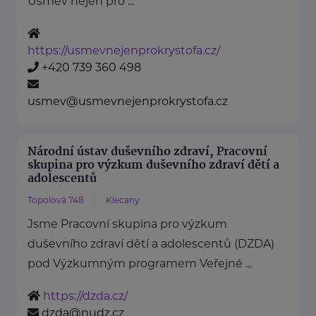
Úsměv nejen pro ...
https://usmevnejenprokrystofa.cz/
+420 739 360 498
usmev@usmevnejenprokrystofa.cz
Národní ústav duševního zdraví, Pracovní
skupina pro výzkum duševního zdraví dětí a
adolescentů
Topolová 748
Klecany
Jsme Pracovní skupina pro výzkum
duševního zdraví dětí a adolescentů (DZDA)
pod Výzkumným programem Veřejné ...
https://dzda.cz/
dzda@nudz.cz