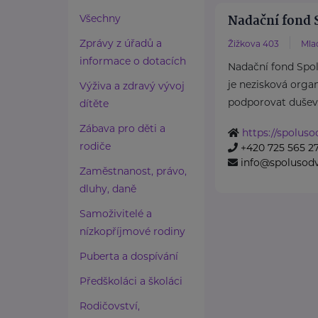
Nadační fond 
Všechny
Zprávy z úřadů a
Žižkova 403
Mla
informace o dotacích
Nadační fond Spo
je nezisková organ
Výživa a zdravý vývoj
podporovat duševní
dítěte
Zábava pro děti a
https://spolus
rodiče
+420 725 565 2
info@spolusod
Zaměstnanost, právo,
dluhy, daně
Samoživitelé a
nízkopříjmové rodiny
Puberta a dospívání
Předškoláci a školáci
Rodičovství,