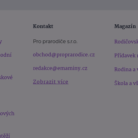
Kontakt
Magazín
y
Rodičovsk
Pro prarodiče s.r.o.
obchod@proprarodice.cz
hodní
Přídavek 
redakce@emaminy.cz
Rodina a 
skové
Zobrazit více
Škola a v
bových
těží