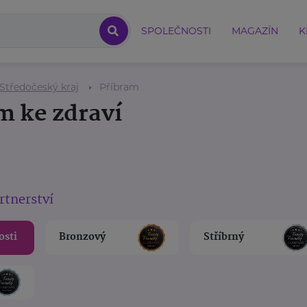
SPOLEČNOSTI
MAGAZÍN
K
Středočeský kraj
Příbram
m ke zdraví
rtnerství
osti
Bronzový
Stříbrný