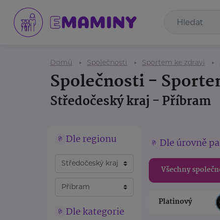
Domů
Společnosti
Sportem ke zdraví
Společnosti - Sporte
Středočeský kraj - Příbram
Dle regionu
Dle úrovně pa
Všechny společn
Platinový
Dle kategorie