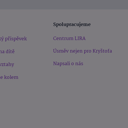
Spolupracujeme
Centrum LIRA
ý příspěvek
Úsměv nejen pro Kryštofa
na dítě
Napsali o nás
vztahy
še kolem