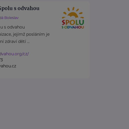
Spolu s odvahou
dá Boleslav
lu s odvahou
izace, jejímž posláním je
 zdraví dětí ...
odvahou.org/cz/
73
vahou.cz