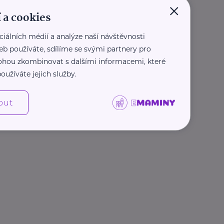
×
 a cookies
ciálních médií a analýze naší návštěvnosti
eb používáte, sdílíme se svými partnery pro
 mohou zkombinovat s dalšími informacemi, které
oužíváte jejich služby.
out