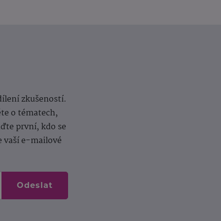
dílení zkušeností.
ěte o tématech,
te první, kdo se
e vaší e-mailové
Odeslat