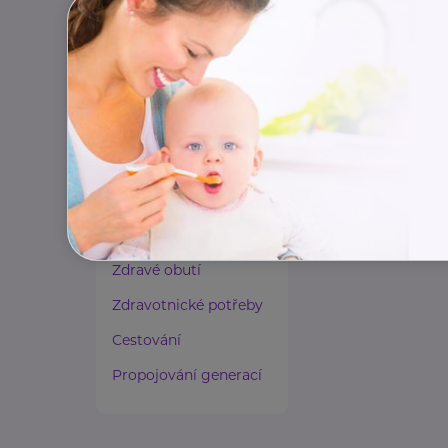
Paliativní péče
Rady a tipy
Harmonie duše a těla
Zaměstnávání osob ze
zdravotním
postižením
Lázeňství a wellness
Zdravé spaní a sezení
Zdravé obutí
Zdravotnické potřeby
Cestování
Propojování generací