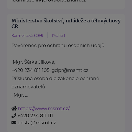
Ministerstvo školství, mládeže a tělovýchovy
ČR
Karmelitská 529/5
Praha 1
Pověřenec pro ochranu osobních údajů
:
Mgr. Šárka Jílková,
+420 234 811 105, gdpr@msmt.cz
Příslušná osoba dle zákona o ochraně
oznamovatelů
: Mgr. ...
https://www.msmt.cz/
+420 234 811 111
posta@msmt.cz