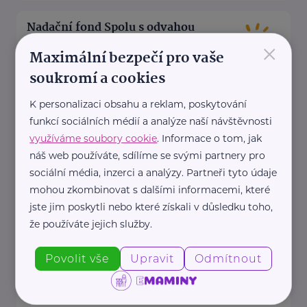
Nadační fond Spolu s odvahou
×
Žižkova 403
Mladá Boleslav
Maximální bezpečí pro vaše
Nadační fond Spolu s odvahou
soukromí a cookies
je nezisková organizace, jejímž
K personalizaci obsahu a reklam, poskytování
posláním je podporovat duševní
funkcí sociálních médií a analýze naší návštěvnosti
zdraví dětí ...
využíváme soubory cookie
. Informace o tom, jak
náš web používáte, sdílíme se svými partnery pro
https://spolusodvahou.org/cz/
sociální média, inzerci a analýzy. Partneři tyto údaje
+420 725 565 273
mohou zkombinovat s dalšími informacemi, které
info@spolusodvahou.cz
jste jim poskytli nebo které získali v důsledku toho,
že používáte jejich služby.
Národní ústav duševního zdraví, Pracovní
skupina pro výzkum duševního zdraví dětí a
Povolit vše
Upravit
Odmítnout
adolescentů
Topolová 748
Klecany