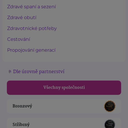
Zdravé spaní a sezení
Zdravé obutí
Zdravotnické potřeby
Cestování
Propojování generací
Dle úrovně partnerství
Všechny společnosti
Bronzový
Stříbrný