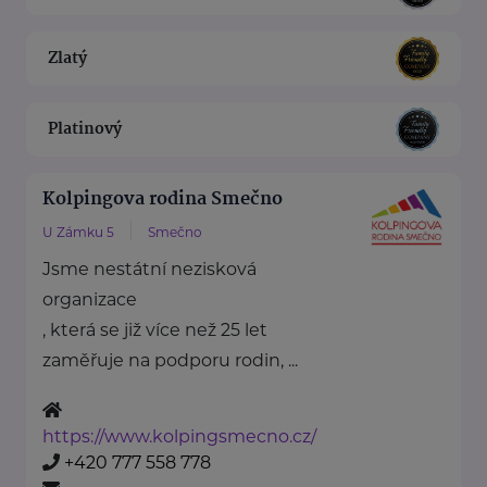
Zlatý
Platinový
Kolpingova rodina Smečno
U Zámku 5
Smečno
Jsme nestátní nezisková
organizace
, která se již více než 25 let
zaměřuje na podporu rodin, ...
https://www.kolpingsmecno.cz/
+420 777 558 778