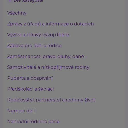
Dle kategorie
Všechny
Zprávy z úřadů a informace o dotacích
Výživa a zdravý vývoj dítěte
Zábava pro děti a rodiče
Zaměstnanost, právo, dluhy, daně
Samoživitelé a nízkopříjmové rodiny
Puberta a dospívání
Předškoláci a školáci
Rodičovství, partnerství a rodinný život
Nemoci dětí
Náhradní rodinná péče