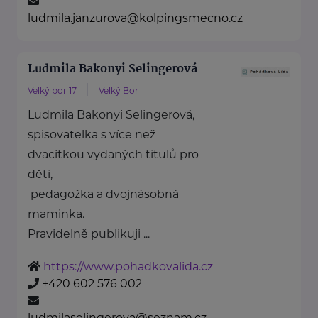
ludmila.janzurova@kolpingsmecno.cz
Ludmila Bakonyi Selingerová
Velký bor 17
Velký Bor
Ludmila Bakonyi Selingerová,
spisovatelka s více než
dvacítkou vydaných titulů pro
děti,
pedagožka a dvojnásobná
maminka.
Pravidelně publikuji ...
https://www.pohadkovalida.cz
+420 602 576 002
ludmilaselingerova@seznam.cz