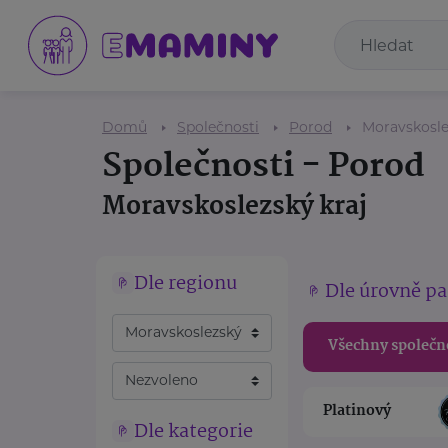
Domů
Společnosti
Porod
Moravskosle
Společnosti - Porod
Moravskoslezský kraj
Dle regionu
Dle úrovně pa
Všechny společn
Platinový
Dle kategorie