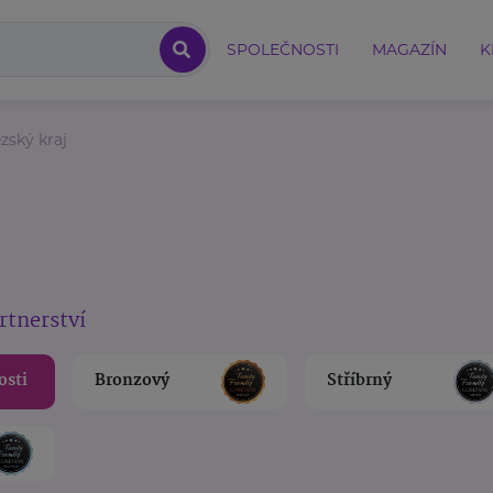
SPOLEČNOSTI
MAGAZÍN
K
zský kraj
rtnerství
osti
Bronzový
Stříbrný