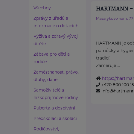
HARTMANN – R
Všechny
Zprávy z úřadů a
Masarykovo nám. 77
informace o dotacích
Výživa a zdravý vývoj
HARTMANN je odbo
dítěte
pomůcky a hygieni
Zábava pro děti a
tradicí.
rodiče
Zaměřuje ...
Zaměstnanost, právo,
https://hartma
dluhy, daně
+420 800 100 1
Samoživitelé a
info@hartmannd
nízkopříjmové rodiny
Puberta a dospívání
Předškoláci a školáci
Rodičovství,