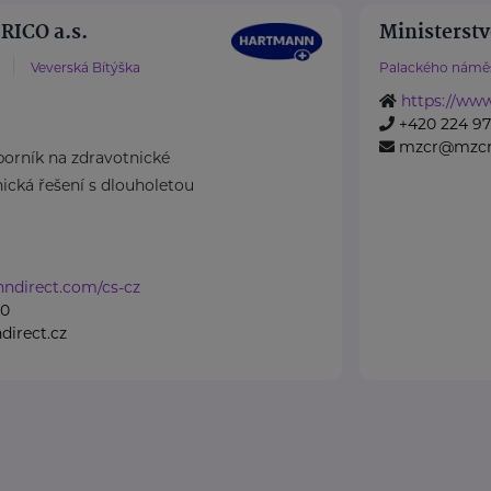
ICO a.s.
Ministerstv
Veverská Bítýška
Palackého náměs
https://www
+420 224 971
mzcr@mzcr
rník na zdravotnické
cká řešení s dlouholetou
nndirect.com/cs-cz
50
irect.cz