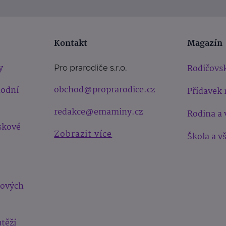
Kontakt
Magazín
y
Rodičovsk
Pro prarodiče s.r.o.
obchod@proprarodice.cz
hodní
Přídavek 
redakce@emaminy.cz
Rodina a 
skové
Zobrazit více
Škola a v
bových
těží