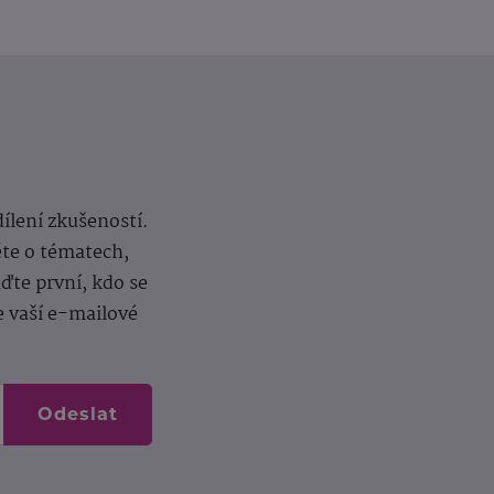
dílení zkušeností.
ěte o tématech,
te první, kdo se
e vaší e-mailové
Odeslat