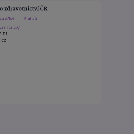
o zdravotnictví ČR
tí 375/4
Praha 2
.mzcr.cz/
 111
.cz