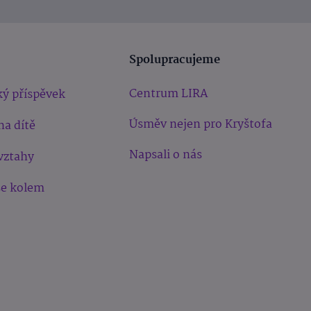
Spolupracujeme
Centrum LIRA
ý příspěvek
Úsměv nejen pro Kryštofa
na dítě
Napsali o nás
vztahy
še kolem