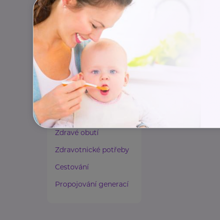
Paliativní péče
Rady a tipy
Harmonie duše a těla
Zaměstnávání osob ze
zdravotním
postižením
Lázeňství a wellness
Zdravé spaní a sezení
Zdravé obutí
Zdravotnické potřeby
Cestování
Propojování generací