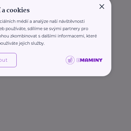
×
 a cookies
ciálních médií a analýze naší návštěvnosti
eb používáte, sdílíme se svými partnery pro
 mohou zkombinovat s dalšími informacemi, které
oužíváte jejich služby.
out