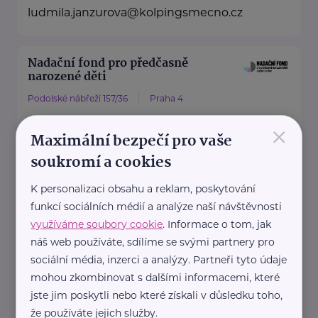
ludmila.janzurova@kolpingsmecno.cz
Nadační fond pro předčasně
narozené děti
Podolské nábřeží 157/36
Praha 4
×
Nadační fond pro předčasně
Maximální bezpečí pro vaše
narozené děti je nezisková
soukromí a cookies
organizace
, která pomáhá rodinám
K personalizaci obsahu a reklam, poskytování
předčasně narozených dětí.
funkcí sociálních médií a analýze naší návštěvnosti
Fond ...
využíváme soubory cookie
. Informace o tom, jak
náš web používáte, sdílíme se svými partnery pro
sociální média, inzerci a analýzy. Partneři tyto údaje
https://predcasnenarozenedeti.cz/
mohou zkombinovat s dalšími informacemi, které
+420 774 561 207
jste jim poskytli nebo které získali v důsledku toho,
že používáte jejich služby.