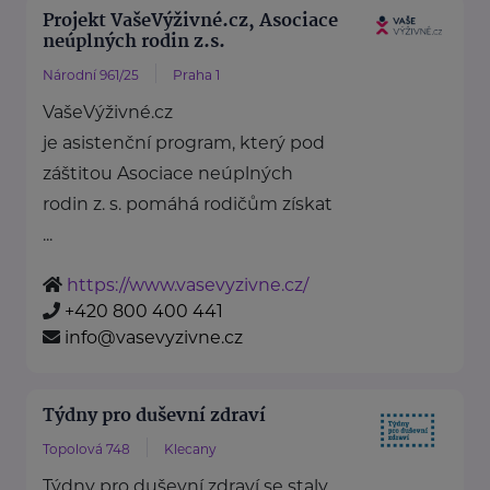
Projekt VašeVýživné.cz, Asociace
neúplných rodin z.s.
Národní 961/25
Praha 1
VašeVýživné.cz
je asistenční program, který pod
záštitou Asociace neúplných
rodin z. s. pomáhá rodičům získat
...
https://www.vasevyzivne.cz/
+420 800 400 441
info@vasevyzivne.cz
Týdny pro duševní zdraví
Topolová 748
Klecany
Týdny pro duševní zdraví se staly