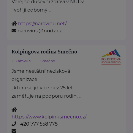
Veřejné duševní zdraví v NUDZ.
Tvoří ji odborný ...
https://narovinu.net/
narovinu@nudz.cz
Kolpingova rodina Smečno
U Zámku 5
Smečno
Jsme nestátní nezisková
organizace
, která se již více než 25 let
zaměřuje na podporu rodin, ...
https://www.kolpingsmecno.cz/
+420 777 558 778