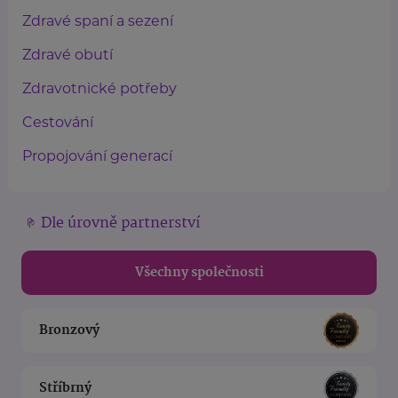
Zdravé spaní a sezení
Zdravé obutí
Zdravotnické potřeby
Cestování
Propojování generací
Dle úrovně partnerství
Všechny společnosti
Bronzový
Stříbrný