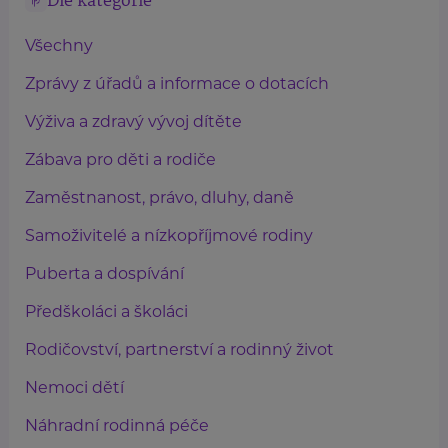
Dle kategorie
Všechny
Zprávy z úřadů a informace o dotacích
Výživa a zdravý vývoj dítěte
Zábava pro děti a rodiče
Zaměstnanost, právo, dluhy, daně
Samoživitelé a nízkopříjmové rodiny
Puberta a dospívání
Předškoláci a školáci
Rodičovství, partnerství a rodinný život
Nemoci dětí
Náhradní rodinná péče