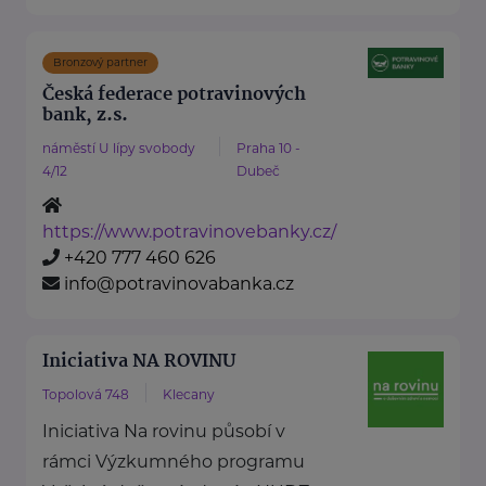
Bronzový partner
Česká federace potravinových
bank, z.s.
náměstí U lípy svobody
Praha 10 -
4/12
Dubeč
https://www.potravinovebanky.cz/
+420 777 460 626
info@potravinovabanka.cz
Iniciativa NA ROVINU
Topolová 748
Klecany
Iniciativa Na rovinu působí v
rámci Výzkumného programu