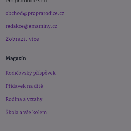
Pro prarodiče s.r.o.
obchod@proprarodice.cz
redakce@emaminy.cz
Zobrazit více
Magazín
Rodičovský příspěvek
Přídavek na dítě
Rodina a vztahy
Škola a vše kolem