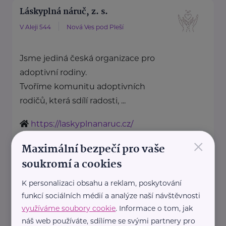
Láskyplná náruč, z. s.
V Aleji 544
Nová Ves pod Pleší
Jsme jediná česká organizace pro
adoptivní rodiny.
Tvoříme komunitu adoptivních
rodičů, která sdílí radosti, ...
https://laskyplnanaruc.cz/
+420 724 943 794
×
Maximální bezpečí pro vaše
info@laskyplnanaruc.cz
soukromí a cookies
Nadační fond SPOLUŽIVOT
K personalizaci obsahu a reklam, poskytování
funkcí sociálních médií a analýze naší návštěvnosti
Sezimova 3
Praha 4
využíváme soubory cookie
. Informace o tom, jak
náš web používáte, sdílíme se svými partnery pro