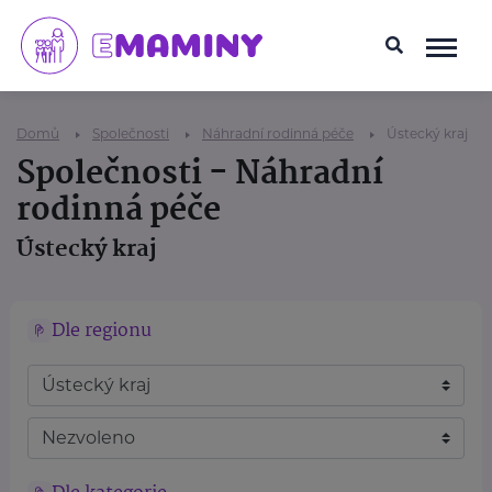
Domů
Společnosti
Náhradní rodinná péče
Ústecký kraj
Společnosti - Náhradní
rodinná péče
Ústecký kraj
Dle regionu