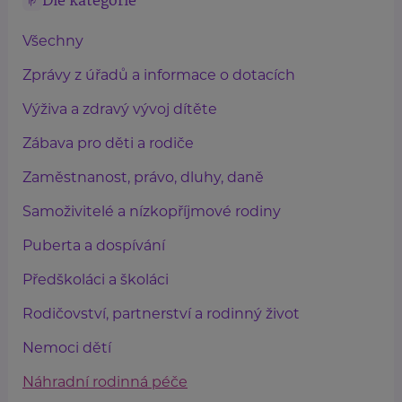
Dle kategorie
Všechny
Zprávy z úřadů a informace o dotacích
Výživa a zdravý vývoj dítěte
Zábava pro děti a rodiče
Zaměstnanost, právo, dluhy, daně
Samoživitelé a nízkopříjmové rodiny
Puberta a dospívání
Předškoláci a školáci
Rodičovství, partnerství a rodinný život
Nemoci dětí
Náhradní rodinná péče