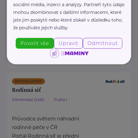
Nadační fond SPOLUŽIVOT
sociální média, inzerci a analýzy. Partneři tyto údaje
propaguje hostitelskou péči a
mohou zkombinovat s dalšími informacemi, které
jste jim poskytli nebo které získali v důsledku toho,
propojuje děti z dětských
že používáte jejich služby.
domovů se zájemci ...
https://www.spoluzivot.cz/
Povolit vše
Upravit
Odmítnout
+420 608 452 121
info@spoluzivot.cz
Bronzový partner
Rodinná síť
Klimentská 1246/1
Praha 1
Průvodce světem náhradní
rodinné péče v ČR
Portál Rodinná síť je přední