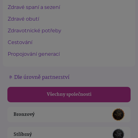
Zdravé spaní a sezení
Zdravé obutí
Zdravotnické potřeby
Cestování
Propojování generací
Dle úrovně partnerství
Všechny společnosti
Bronzový
Stříbrný