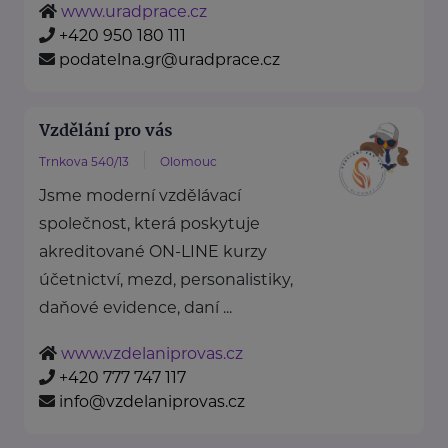
www.uradprace.cz
+420 950 180 111
podatelna.gr@uradprace.cz
Vzdělání pro vás
Trnkova 540/13
Olomouc
Jsme moderní vzdělávací
společnost, která poskytuje
akreditované ON-LINE kurzy
účetnictví, mezd, personalistiky,
daňové evidence, daní ...
www.vzdelaniprovas.cz
+420 777 747 117
info@vzdelaniprovas.cz