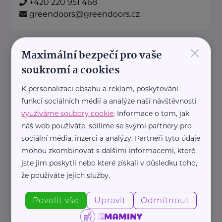
+420 220 951 468
greendoors@greendoors.cz
×
Klub svobodných matek z.s.
Maximální bezpečí pro vaše
Dukelských hrdinů 34
Praha 7
soukromí a cookies
K personalizaci obsahu a reklam, poskytování
"Pomáháme rodičům a jejich
funkcí sociálních médií a analýze naší návštěvnosti
dětem."
využíváme soubory cookie
. Informace o tom, jak
Rodinám samoživitelů z celé ČR
náš web používáte, sdílíme se svými partnery pro
poskytujeme finanční, materiální,
sociální média, inzerci a analýzy. Partneři tyto údaje
mohou zkombinovat s dalšími informacemi, které
odbornou právní ...
jste jim poskytli nebo které získali v důsledku toho,
že používáte jejich služby.
https://www.klubsvobodnychmatek.cz/
+420 800 995 511
Povolit vše
Upravit
Odmítnout
info@klubsvobodnychmatek.cz