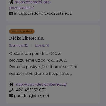
https://poradci-pro-
pozustale.cz/
info@poradci-pro-pozustale.cz
Bronzový partner
Déčko Liberec z.s.
Švermova 32
Liberec 10
Občanskou poradnu Déčko
provozujeme už od roku 2000.
Poradna poskytuje odborné sociální
poradenství, které je bezplatné, ...
http://www.deckoliberec.cz/
+420 485 152 070
poradna@d-os.net