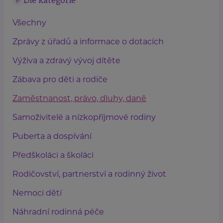
Dle kategorie
Všechny
Zprávy z úřadů a informace o dotacích
Výživa a zdravý vývoj dítěte
Zábava pro děti a rodiče
Zaměstnanost, právo, dluhy, daně
Samoživitelé a nízkopříjmové rodiny
Puberta a dospívání
Předškoláci a školáci
Rodičovství, partnerství a rodinný život
Nemoci dětí
Náhradní rodinná péče