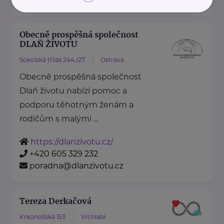
Obecně prospěšná společnost
DLAŇ ŽIVOTU
Sokolská třída 244 /27
Ostrava
Obecně prospěšná společnost
Dlaň životu nabízí pomoc a
podporu těhotným ženám a
rodičům s malými ...
https://dlanzivotu.cz/
+420 605 329 232
poradna@dlanzivotu.cz
Tereza Derkačová
Krkonošská 153
Vrchlabí