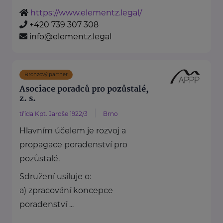
https://www.elementz.legal/
+420 739 307 308
info@elementz.legal
Bronzový partner
Asociace poradců pro pozůstalé,
z. s.
třída Kpt. Jaroše 1922/3
Brno
Hlavním účelem je rozvoj a
propagace poradenství pro
pozůstalé.
Sdružení usiluje o:
a) zpracování koncepce
poradenství ...