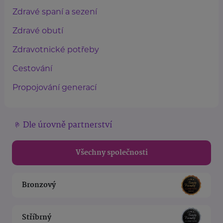
Zdravé spaní a sezení
Zdravé obutí
Zdravotnické potřeby
Cestování
Propojování generací
Dle úrovně partnerství
Všechny společnosti
Bronzový
Stříbrný