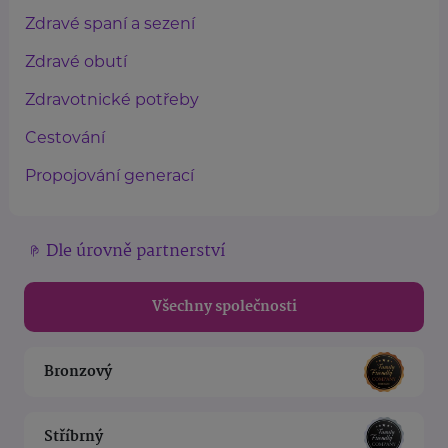
Zdravé spaní a sezení
Zdravé obutí
Zdravotnické potřeby
Cestování
Propojování generací
Dle úrovně partnerství
Všechny společnosti
Bronzový
Stříbrný