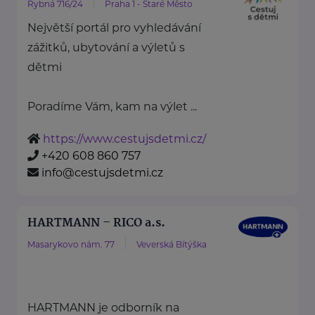
Rybná 716/24
Praha 1 - Staré Město
Největší portál pro vyhledávání
zážitků, ubytování a výletů s
dětmi
Poradíme Vám, kam na výlet ...
https://www.cestujsdetmi.cz/
+420 608 860 757
info@cestujsdetmi.cz
HARTMANN – RICO a.s.
Masarykovo nám. 77
Veverská Bítýška
HARTMANN je odborník na