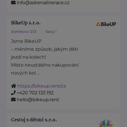
info@adrenalinerace.cz
BikeUp s.r.o.
Stehlíkova 1233
Slaný 1
Jsme BikeUP
– měníme způsob, jakým děti
jezdí na kolech!
Místo neustálého nakupování
nových kol ...
https://bikeup.rent/cs
+420 702 133 192
hello@bikeup.rent
Cestuj s dětmi s.r.o.