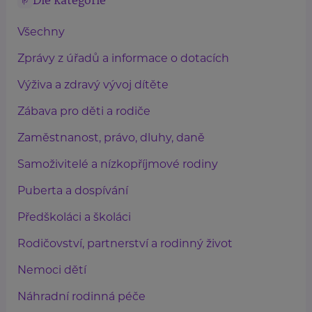
Dle kategorie
Všechny
Zprávy z úřadů a informace o dotacích
Výživa a zdravý vývoj dítěte
Zábava pro děti a rodiče
Zaměstnanost, právo, dluhy, daně
Samoživitelé a nízkopříjmové rodiny
Puberta a dospívání
Předškoláci a školáci
Rodičovství, partnerství a rodinný život
Nemoci dětí
Náhradní rodinná péče