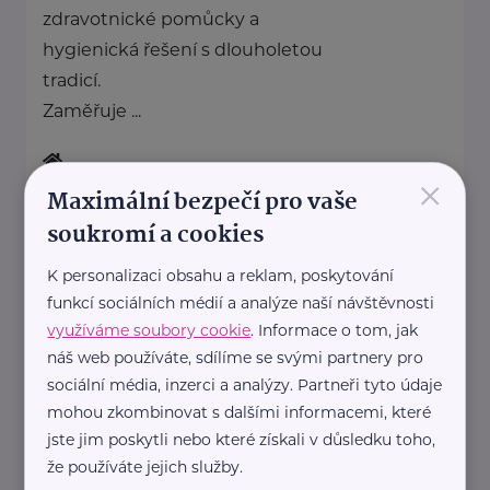
zdravotnické pomůcky a
hygienická řešení s dlouholetou
tradicí.
Zaměřuje ...
×
https://hartmanndirect.com/cs-cz
Maximální bezpečí pro vaše
+420 800 100 150
soukromí a cookies
info@hartmanndirect.cz
K personalizaci obsahu a reklam, poskytování
funkcí sociálních médií a analýze naší návštěvnosti
J&M Cruise, spol. s r.o.
využíváme soubory cookie
. Informace o tom, jak
Doksany
náš web používáte, sdílíme se svými partnery pro
sociální média, inzerci a analýzy. Partneři tyto údaje
mohou zkombinovat s dalšími informacemi, které
JOHOHO v.o.s.
jste jim poskytli nebo které získali v důsledku toho,
že používáte jejich služby.
Brocno
Štětí