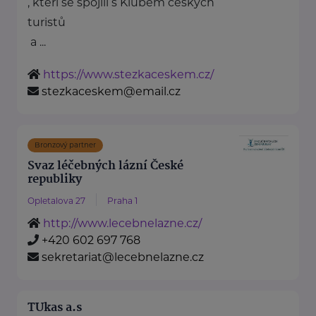
, kteří se spojili s Klubem českých
turistů
a ...
https://www.stezkaceskem.cz/
stezkaceskem@email.cz
Bronzový partner
Svaz léčebných lázní České
republiky
Opletalova 27
Praha 1
http://www.lecebnelazne.cz/
+420 602 697 768
sekretariat@lecebnelazne.cz
TUkas a.s