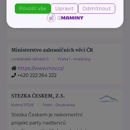
Povolit vše
Upravit
Odmítnout
Marcela Schűrgerová
Přemyslova
Roudnice nad Labem
Ministerstvo zahraničních věcí ČR
Loretánské náměstí 5
Praha 1 – Hradčany
https://www.mzv.cz/
+420 222 264 222
STEZKA ČESKEM, Z.S.
Kolmá 1172/8
Plzeň - Doubravka
Stezka Českem je nekomerční
projekt party nadšenců