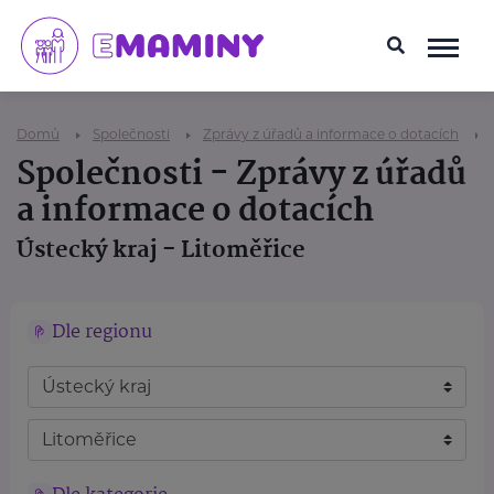
Domů
Společnosti
Zprávy z úřadů a informace o dotacích
Společnosti - Zprávy z úřadů
a informace o dotacích
Ústecký kraj - Litoměřice
Dle regionu