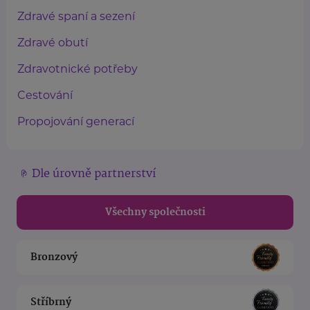
Zdravé spaní a sezení
Zdravé obutí
Zdravotnické potřeby
Cestování
Propojování generací
Dle úrovně partnerství
Všechny společnosti
Bronzový
Stříbrný