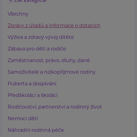
Dle kategorie
Všechny
Zprávy z úřadů a informace o dotacích
Výživa a zdravý vývoj dítěte
Zábava pro děti a rodiče
Zaměstnanost, právo, dluhy, daně
Samoživitelé a nízkopříjmové rodiny
Puberta a dospívání
Předškoláci a školáci
Rodičovství, partnerství a rodinný život
Nemoci dětí
Náhradní rodinná péče