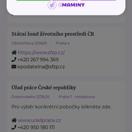
https://www.mzv.cz/
+420 222 264 222
Státní fond životního prostředí ČR
Olbrachtova 2006/9
Praha 4
https://www.sfzp.cz/
+420 267 994 369
epodatelna@sfzp.cz
Úřad práce České republiky
Dobrovského 1278/25
Praha 7 - Holešovice
Pro výběr konkrétní pobočky klikněte zde.
www.uradprace.cz
+420 950 180 111