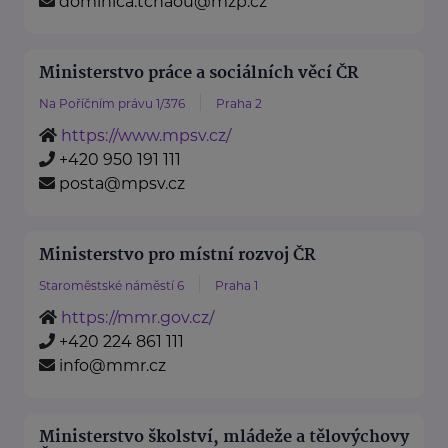
dominica.tchaou@mzp.cz
Ministerstvo práce a sociálních věcí ČR
Na Poříčním právu 1/376
Praha 2
https://www.mpsv.cz/
+420 950 191 111
posta@mpsv.cz
Ministerstvo pro místní rozvoj ČR
Staroměstské náměstí 6
Praha 1
https://mmr.gov.cz/
+420 224 861 111
info@mmr.cz
Ministerstvo školství, mládeže a tělovýchovy