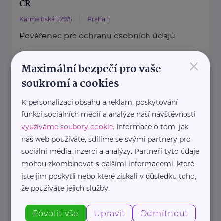
ČR
Karmelitská 529/5
Praha 1
Pověřenec pro ochranu osobních údajů
:
×
Mgr. Šárka Jílková,
Maximální bezpečí pro vaše
+420 234 811 105, gdpr@msmt.cz
soukromí a cookies
Příslušná osoba dle zákona o ochraně
K personalizaci obsahu a reklam, poskytování
oznamovatelů
funkcí sociálních médií a analýze naší návštěvnosti
: Mgr. ...
využíváme soubory cookie
. Informace o tom, jak
náš web používáte, sdílíme se svými partnery pro
https://www.msmt.cz/
sociální média, inzerci a analýzy. Partneři tyto údaje
+420 234 811 111
mohou zkombinovat s dalšími informacemi, které
posta@msmt.cz
jste jim poskytli nebo které získali v důsledku toho,
že používáte jejich služby.
Ministerstvo zahraničních věcí ČR
Povolit vše
Upravit
Odmítnout
Loretánské náměstí 5
Praha 1 – Hradčany