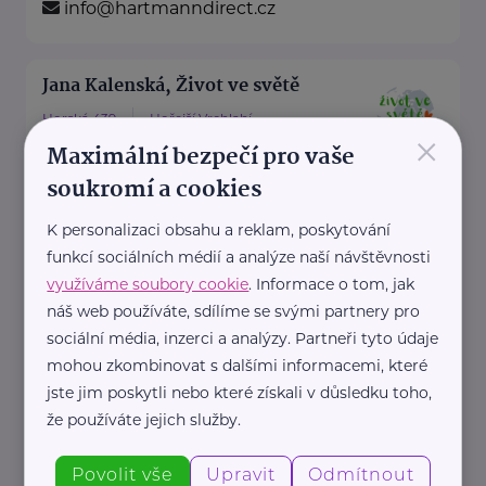
info@hartmanndirect.cz
Jana Kalenská, Život ve světě
Horská 439
Hořejší Vrchlabí
×
Maximální bezpečí pro vaše
“S angličtinou životem bez limitů”
soukromí a cookies
Jmenuji se Jana a jsem celým
svým srdcem máma dvou ...
K personalizaci obsahu a reklam, poskytování
funkcí sociálních médií a analýze naší návštěvnosti
https://www.zivotvesvete.cz/
využíváme soubory cookie
. Informace o tom, jak
+420 605 249 850
náš web používáte, sdílíme se svými partnery pro
jana@zivotvesvete.cz
sociální média, inzerci a analýzy. Partneři tyto údaje
mohou zkombinovat s dalšími informacemi, které
jste jim poskytli nebo které získali v důsledku toho,
Nadační fond Spolu s odvahou
že používáte jejich služby.
Žižkova 403
Mladá Boleslav
Povolit vše
Upravit
Odmítnout
Nadační fond Spolu s odvahou