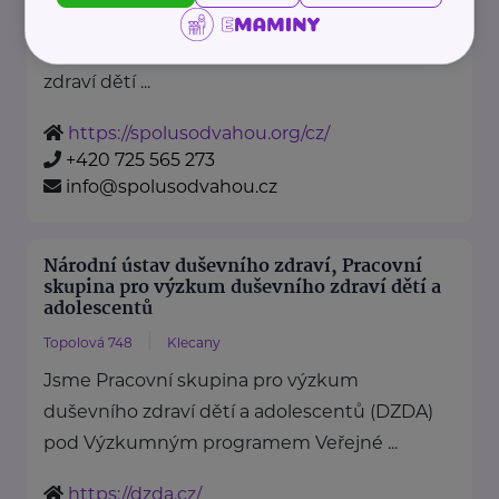
je nezisková organizace, jejímž
posláním je podporovat duševní
zdraví dětí ...
https://spolusodvahou.org/cz/
+420 725 565 273
info@spolusodvahou.cz
Národní ústav duševního zdraví, Pracovní
skupina pro výzkum duševního zdraví dětí a
adolescentů
Topolová 748
Klecany
Jsme Pracovní skupina pro výzkum
duševního zdraví dětí a adolescentů (DZDA)
pod Výzkumným programem Veřejné ...
https://dzda.cz/