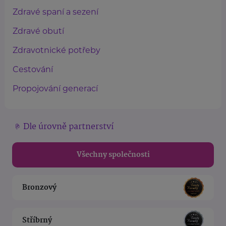
Zdravé spaní a sezení
Zdravé obutí
Zdravotnické potřeby
Cestování
Propojování generací
Dle úrovně partnerství
Všechny společnosti
Bronzový
Stříbrný