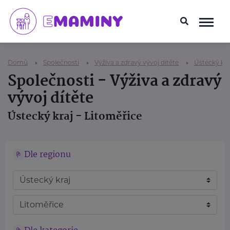
Domů
Společnosti
Výživa a zdravý vývoj dítěte
Ústecký kra
Společnosti - Výživa a zdravý
vývoj dítěte
Ústecký kraj - Litoměřice
Dle regionu