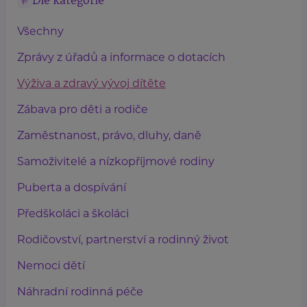
Dle kategorie
Všechny
Zprávy z úřadů a informace o dotacích
Výživa a zdravý vývoj dítěte
Zábava pro děti a rodiče
Zaměstnanost, právo, dluhy, daně
Samoživitelé a nízkopříjmové rodiny
Puberta a dospívání
Předškoláci a školáci
Rodičovství, partnerství a rodinný život
Nemoci dětí
Náhradní rodinná péče