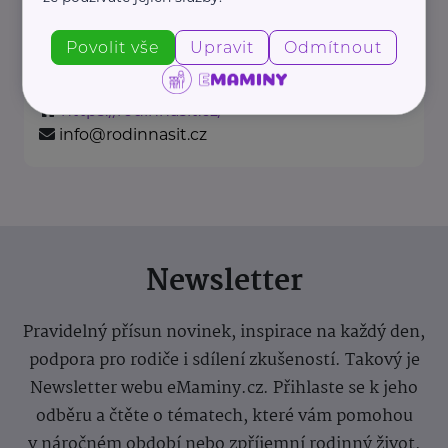
rodinné péče v ČR
Portál Rodinná síť je přední
Povolit vše
Upravit
Odmítnout
informační platforma zaměřená ...
https://rodinnasit.cz/
info@rodinnasit.cz
Newsletter
Pravidelný přísun novinek, inspirace na každý den,
podpora pro rodiče i sdílení zkušeností. Takový je
Newsletter webu eMaminy.cz. Přihlaste se k jeho
odběru a čtěte o tématech, které vám pomohou
v náročném období nebo zpříjemní rodinný život.