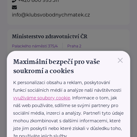
+420 800 995 511
info@klubsvobodnychmatek.cz
Ministerstvo zdravotnictví ČR
Palackého náměstí 375/4
Praha 2
×
https://www.mzcr.cz/
Maximální bezpečí pro vaše
+420 224 971 111
soukromí a cookies
mzcr@mzcr.cz
K personalizaci obsahu a reklam, poskytování
funkcí sociálních médií a analýze naší návštěvnosti
Bronzový partner
využíváme soubory cookie
. Informace o tom, jak
Rodinná síť
náš web používáte, sdílíme se svými partnery pro
Klimentská 1246/1
Praha 1
sociální média, inzerci a analýzy. Partneři tyto údaje
mohou zkombinovat s dalšími informacemi, které
jste jim poskytli nebo které získali v důsledku toho,
Průvodce světem náhradní
že používáte jejich služby.