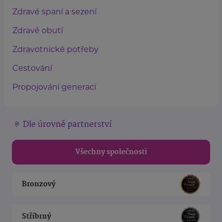
Zdravé spaní a sezení
Zdravé obutí
Zdravotnické potřeby
Cestování
Propojování generací
Dle úrovně partnerství
Všechny společnosti
Bronzový
Stříbrný