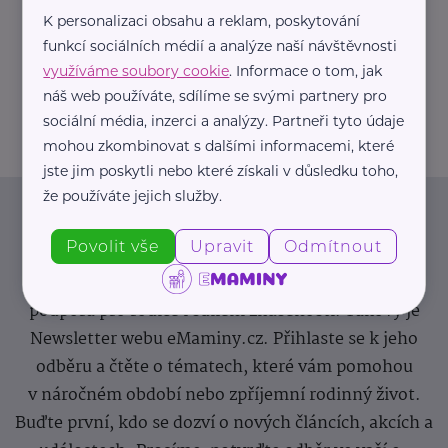
K personalizaci obsahu a reklam, poskytování
https://hartmanndirect.com/cs-cz
funkcí sociálních médií a analýze naší návštěvnosti
+420 800 100 150
využíváme soubory cookie
. Informace o tom, jak
info@hartmanndirect.cz
náš web používáte, sdílíme se svými partnery pro
sociální média, inzerci a analýzy. Partneři tyto údaje
mohou zkombinovat s dalšími informacemi, které
jste jim poskytli nebo které získali v důsledku toho,
že používáte jejich služby.
Newsletter
Povolit vše
Upravit
Odmítnout
Pravidelný přísun novinek, inspirace na každý den,
podpora pro rodiče i sdílení zkušeností. Takový je
Newsletter webu eMaminy.cz. Přihlaste se k jeho
odběru a čtěte o tématech, které vám pomohou
v náročném období nebo zpříjemní rodinný život.
Buďte první, kdo se dozví o nových článcích, akcích a