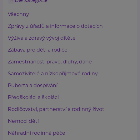
Dle kategorie
Všechny
Zprávy z úřadů a informace o dotacích
Výživa a zdravý vývoj dítěte
Zábava pro děti a rodiče
Zaměstnanost, právo, dluhy, daně
Samoživitelé a nízkopříjmové rodiny
Puberta a dospívání
Předškoláci a školáci
Rodičovství, partnerství a rodinný život
Nemoci dětí
Náhradní rodinná péče