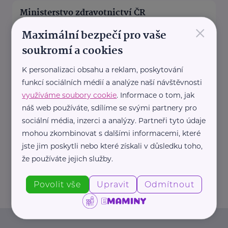
Ministerstvo zdravotnictví ČR
×
Palackého náměstí 375/4
Praha 2
Maximální bezpečí pro vaše
https://www.mzcr.cz/
soukromí a cookies
+420 224 971 111
mzcr@mzcr.cz
K personalizaci obsahu a reklam, poskytování
funkcí sociálních médií a analýze naší návštěvnosti
využíváme soubory cookie
. Informace o tom, jak
Policie ČR
náš web používáte, sdílíme se svými partnery pro
sociální média, inzerci a analýzy. Partneři tyto údaje
Strojnická 27
Praha 7 - Holešovice
mohou zkombinovat s dalšími informacemi, které
https://www.policie.cz/
jste jim poskytli nebo které získali v důsledku toho,
+420 974 811 111
že používáte jejich služby.
pp.tisk@pcr.cz
Povolit vše
Upravit
Odmítnout