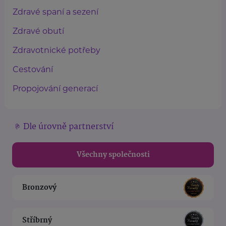
Zdravé spaní a sezení
Zdravé obutí
Zdravotnické potřeby
Cestování
Propojování generací
Dle úrovně partnerství
Všechny společnosti
Bronzový
Stříbrný