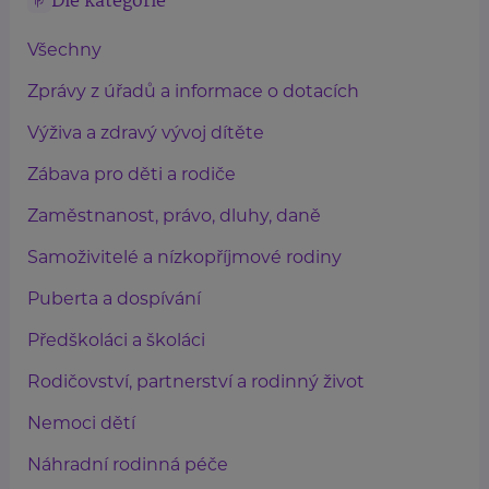
Dle kategorie
Všechny
Zprávy z úřadů a informace o dotacích
Výživa a zdravý vývoj dítěte
Zábava pro děti a rodiče
Zaměstnanost, právo, dluhy, daně
Samoživitelé a nízkopříjmové rodiny
Puberta a dospívání
Předškoláci a školáci
Rodičovství, partnerství a rodinný život
Nemoci dětí
Náhradní rodinná péče