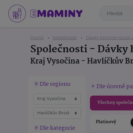
Domů
Společnosti
Dávky hmotné nouze a 
Společnosti - Dávky 
Kraj Vysočina - Havlíčkův B
Dle regionu
Dle úrovně pa
Všechny společn
Platinový
Dle kategorie