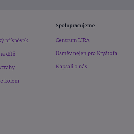
Spolupracujeme
Centrum LIRA
ý příspěvek
Úsměv nejen pro Kryštofa
na dítě
Napsali o nás
vztahy
še kolem