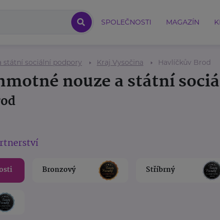
SPOLEČNOSTI
MAGAZÍN
K
státní sociální podpory
Kraj Vysočina
Havlíčkův Brod
hmotné nouze a státní soci
rod
rtnerství
osti
Bronzový
Stříbrný