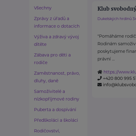
Klub svobodný
Všechny
Zprávy z úřadů a
Dukelských hrdinů 3
informace o dotacích
"Pomáháme rodičů
Výživa a zdravý vývoj
Rodinám samoživit
dítěte
poskytujeme finan
Zábava pro děti a
právní ...
rodiče
https://www.k
Zaměstnanost, právo,
+420 800 995 5
dluhy, daně
info@klubsvob
Samoživitelé a
nízkopříjmové rodiny
Puberta a dospívání
Předškoláci a školáci
Rodičovství,