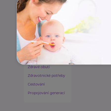
Paliativní péče
Rady a tipy
Harmonie duše a těla
Zaměstnávání osob ze
zdravotním
postižením
Lázeňství a wellness
Zdravé spaní a sezení
Zdravé obutí
Zdravotnické potřeby
Cestování
Propojování generací