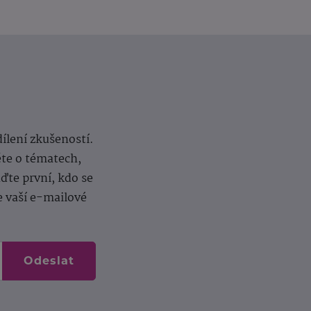
dílení zkušeností.
ěte o tématech,
te první, kdo se
e vaší e-mailové
Odeslat