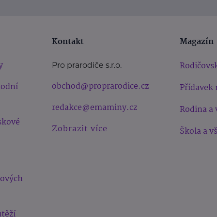
Kontakt
Magazín
y
Rodičovsk
Pro prarodiče s.r.o.
obchod@proprarodice.cz
hodní
Přídavek 
redakce@emaminy.cz
Rodina a 
skové
Zobrazit více
Škola a v
bových
těží