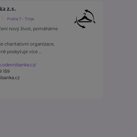
a z.s.
Praha 7 – Troja
čení nový život, pomáháme
e charitativní organizace,
ě poskytuje více ...
.odevnibanka.cz/
9 159
ibanka.cz