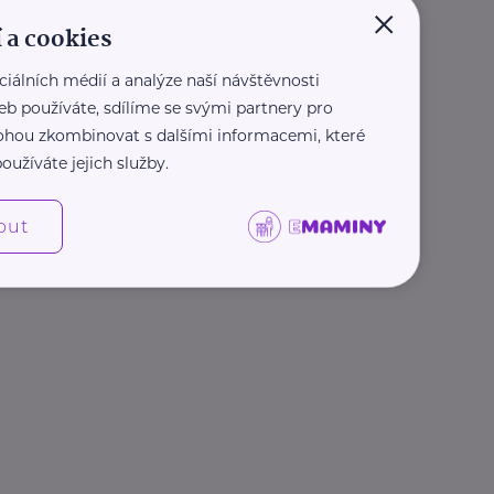
×
 a cookies
ciálních médií a analýze naší návštěvnosti
eb používáte, sdílíme se svými partnery pro
 mohou zkombinovat s dalšími informacemi, které
oužíváte jejich služby.
out