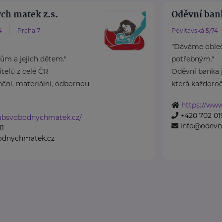
ch matek z.s.
Oděvní bank
4
Praha 7
Povltavská 5/74
"Dáváme oble
m a jejich dětem."
potřebným."
elů z celé ČR
Oděvní banka j
ční, materiální, odbornou
která každoročn
https://www
+420 702 01
lubsvobodnychmatek.cz/
info@odevn
11
odnychmatek.cz