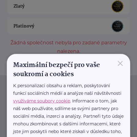
Zlatý
Platinový
Žádná společnost nebyla pro zadané parametry
nalezena.
×
Maximální bezpečí pro vaše
soukromí a cookies
K personalizaci obsahu a reklam, poskytování
Newsletter
funkcí sociálních médií a analýze naší návštěvnosti
využíváme soubory cookie
. Informace o tom, jak
Pravidelný přísun novinek, inspirace na každý den,
náš web používáte, sdílíme se svými partnery pro
podpora pro rodiče i sdílení zkušeností. Takový je
sociální média, inzerci a analýzy. Partneři tyto údaje
Newsletter webu eMaminy.cz. Přihlaste se k jeho
mohou zkombinovat s dalšími informacemi, které
jste jim poskytli nebo které získali v důsledku toho,
odběru a čtěte o tématech, které vám pomohou