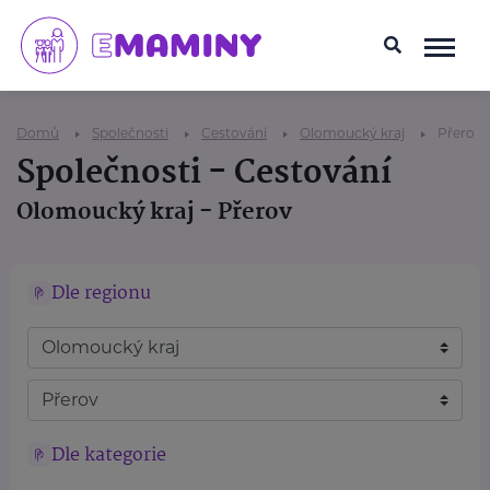
Domů
Společnosti
Cestování
Olomoucký kraj
Přerov
Společnosti - Cestování
Olomoucký kraj - Přerov
Dle regionu
Dle kategorie