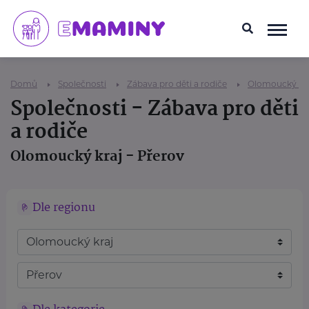
Domů
Společnosti
Zábava pro děti a rodiče
Olomoucký kr
Společnosti - Zábava pro děti
a rodiče
Olomoucký kraj - Přerov
Dle regionu