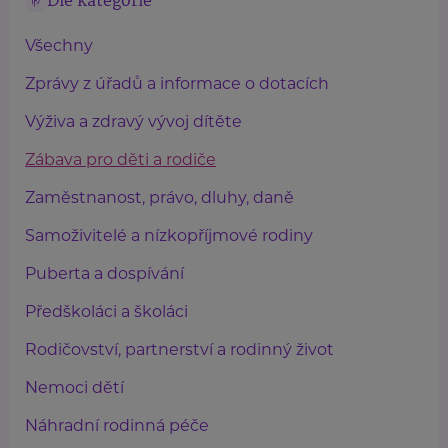
Dle kategorie
Všechny
Zprávy z úřadů a informace o dotacích
Výživa a zdravý vývoj dítěte
Zábava pro děti a rodiče
Zaměstnanost, právo, dluhy, daně
Samoživitelé a nízkopříjmové rodiny
Puberta a dospívání
Předškoláci a školáci
Rodičovství, partnerství a rodinný život
Nemoci dětí
Náhradní rodinná péče