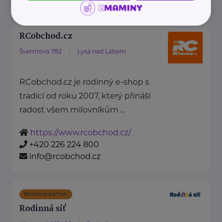
mail@karikaturio.cz
RCobchod.cz
Švermova 782
Lysá nad Labem
RCobchod.cz je rodinný e-shop s
tradicí od roku 2007, který přináší
radost všem milovníkům ...
https://www.rcobchod.cz/
+420 226 224 800
info@rcobchod.cz
Bronzový partner
Rodinná síť