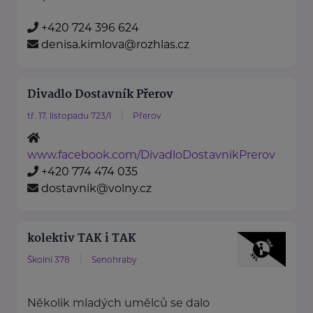
+420 724 396 624
denisa.kimlova@rozhlas.cz
Divadlo Dostavník Přerov
tř. 17. listopadu 723/1
Přerov
www.facebook.com/DivadloDostavnikPrerov
+420 774 474 035
dostavnik@volny.cz
kolektiv TAK i TAK
Školní 378
Senohraby
Několik mladých umělců se dalo