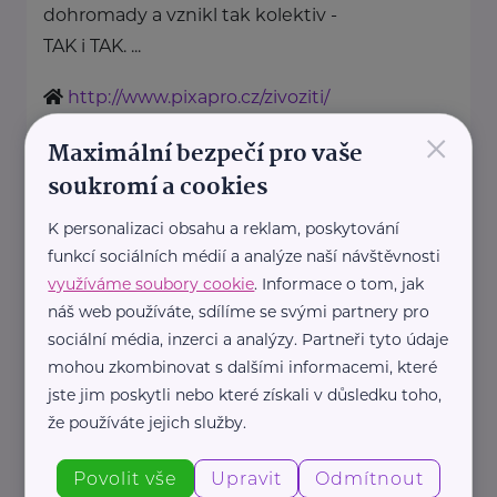
dohromady a vznikl tak kolektiv -
TAK i TAK. ...
http://www.pixapro.cz/zivoziti/
+420 607 088 975
×
Maximální bezpečí pro vaše
kolektivtakitak@gmail.com
soukromí a cookies
NEVA E-commerce s.r.o.
K personalizaci obsahu a reklam, poskytování
funkcí sociálních médií a analýze naší návštěvnosti
Václaví 24
Rovensko pod Troskami
využíváme soubory cookie
. Informace o tom, jak
Karikaturio přináší originální
náš web používáte, sdílíme se svými partnery pro
dárky s osobním přesahem –
sociální média, inzerci a analýzy. Partneři tyto údaje
karikatury, které vám natiskneme
mohou zkombinovat s dalšími informacemi, které
na plátno, plakát, ...
jste jim poskytli nebo které získali v důsledku toho,
že používáte jejich služby.
https://www.karikaturio.cz/
+420 724 581 999
Povolit vše
Upravit
Odmítnout