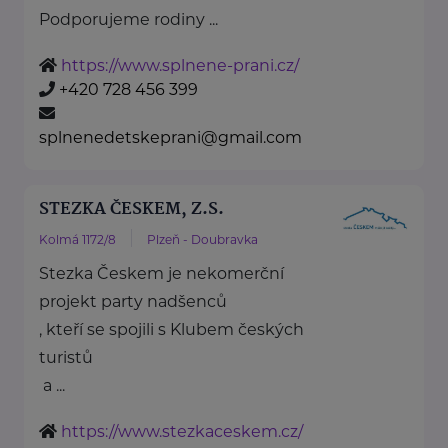
Podporujeme rodiny ...
https://www.splnene-prani.cz/
+420 728 456 399
splnenedetskeprani@gmail.com
STEZKA ČESKEM, Z.S.
Kolmá 1172/8
Plzeň - Doubravka
Stezka Českem je nekomerční
projekt party nadšenců
, kteří se spojili s Klubem českých
turistů
a ...
https://www.stezkaceskem.cz/