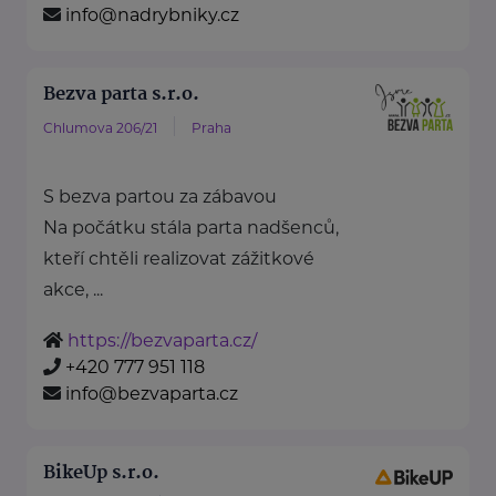
info@nadrybniky.cz
Bezva parta s.r.o.
Chlumova 206/21
Praha
S bezva partou za zábavou
Na počátku stála parta nadšenců,
kteří chtěli realizovat zážitkové
akce, ...
https://bezvaparta.cz/
+420 777 951 118
info@bezvaparta.cz
BikeUp s.r.o.