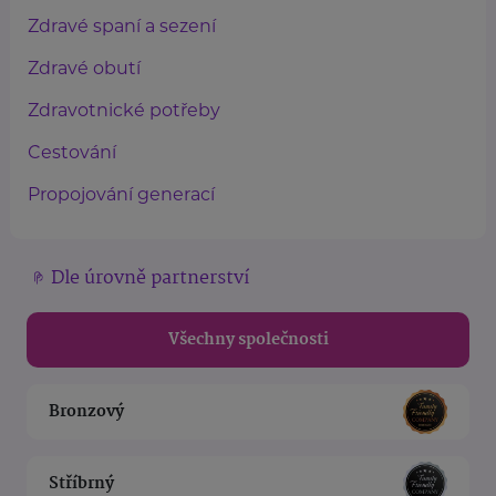
Zdravé spaní a sezení
Zdravé obutí
Zdravotnické potřeby
Cestování
Propojování generací
Dle úrovně partnerství
Všechny společnosti
Bronzový
Stříbrný