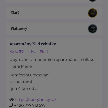
Zlatý
Platinový
Apartmány Nad rybníky
Hůrka 150
Horní Planá
Ubytování v moderních apartmánech blízko
Horní Plané
Komfortní ubytování
v soukromí
, jen 4 km od ...
https://nadrybniky.cz/
+420 777 712 577