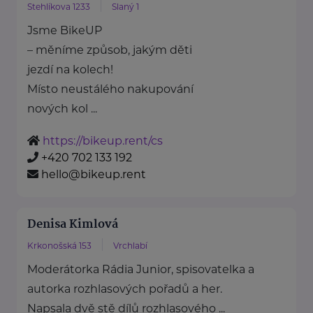
Stehlíkova 1233
Slaný 1
Jsme BikeUP
– měníme způsob, jakým děti
jezdí na kolech!
Místo neustálého nakupování
nových kol ...
https://bikeup.rent/cs
+420 702 133 192
hello@bikeup.rent
Denisa Kimlová
Krkonošská 153
Vrchlabí
Moderátorka Rádia Junior, spisovatelka a
autorka rozhlasových pořadů a her.
Napsala dvě stě dílů rozhlasového ...