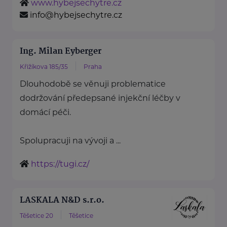
www.hybejsechytre.cz
info@hybejsechytre.cz
Ing. Milan Eyberger
Křižíkova 185/35
Praha
Dlouhodobě se věnuji problematice
dodržování předepsané injekční léčby v
domácí péči.
Spolupracuji na vývoji a ...
https://tugi.cz/
LASKALA N&D s.r.o.
Těšetice 20
Těšetice