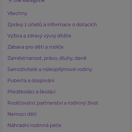
Dle kategorie
Všechny
Zprávy z úřadů a informace o dotacích
Výživa a zdravý vývoj dítěte
Zábava pro děti a rodiče
Zaměstnanost, právo, dluhy, daně
Samoživitelé a nízkopříjmové rodiny
Puberta a dospívání
Předškoláci a školáci
Rodičovství, partnerství a rodinný život
Nemoci dětí
Náhradní rodinná péče