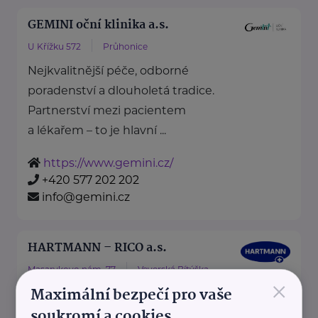
GEMINI oční klinika a.s.
U Křížku 572
Průhonice
Nejkvalitnější péče, odborné
poradenství a dlouholetá tradice.
Partnerství mezi pacientem
a lékařem – to je hlavní ...
https://www.gemini.cz/
+420 577 202 202
info@gemini.cz
HARTMANN – RICO a.s.
Masarykovo nám. 77
Veverská Bítýška
×
Maximální bezpečí pro vaše
soukromí a cookies