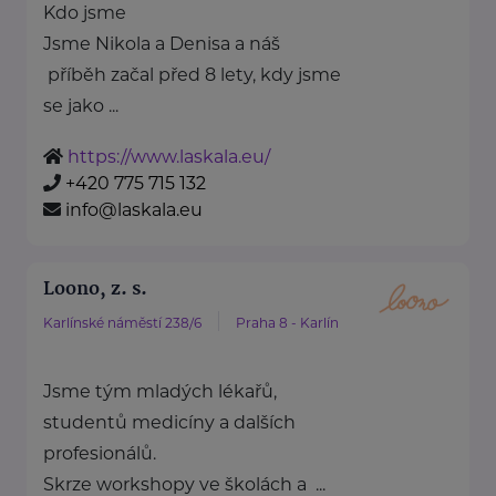
Kdo jsme
Jsme Nikola a Denisa a náš
příběh začal před 8 lety, kdy jsme
se jako ...
https://www.laskala.eu/
+420 775 715 132
info@laskala.eu
Loono, z. s.
Karlínské náměstí 238/6
Praha 8 - Karlín
Jsme tým mladých lékařů,
studentů medicíny a dalších
profesionálů.
Skrze workshopy ve školách a ...