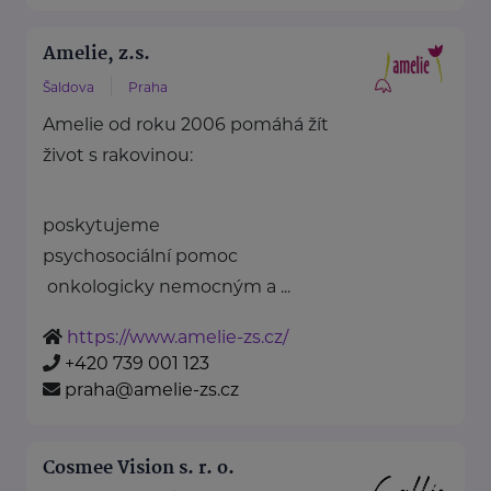
Amelie, z.s.
Šaldova
Praha
Amelie od roku 2006 pomáhá žít
život s rakovinou:
poskytujeme
psychosociální pomoc
onkologicky nemocným a ...
https://www.amelie-zs.cz/
+420 739 001 123
praha@amelie-zs.cz
Cosmee Vision s. r. o.