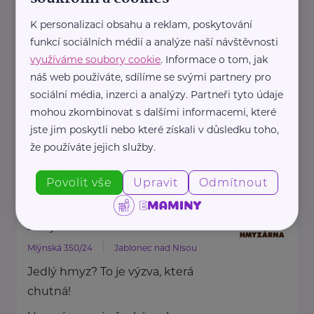
HARTMANN je odborník na
K personalizaci obsahu a reklam, poskytování
zdravotnické pomůcky a
funkcí sociálních médií a analýze naší návštěvnosti
hygienická řešení s dlouholetou
využíváme soubory cookie
. Informace o tom, jak
tradicí.
náš web používáte, sdílíme se svými partnery pro
Zaměřuje ...
sociální média, inzerci a analýzy. Partneři tyto údaje
mohou zkombinovat s dalšími informacemi, které
jste jim poskytli nebo které získali v důsledku toho,
https://hartmanndirect.com/cs-cz
že používáte jejich služby.
+420 800 100 150
info@hartmanndirect.cz
Povolit vše
Upravit
Odmítnout
Hmyzárna.cz
Mlýnská 350/24
Jablonec nad Nisou
Jedlý hmyz? To je výzva, která
chutná!