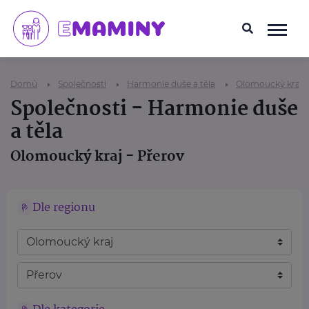
Domů
Společnosti
Harmonie duše a těla
Olomoucký kraj
Společnosti - Harmonie duše
a těla
Olomoucký kraj - Přerov
Dle regionu