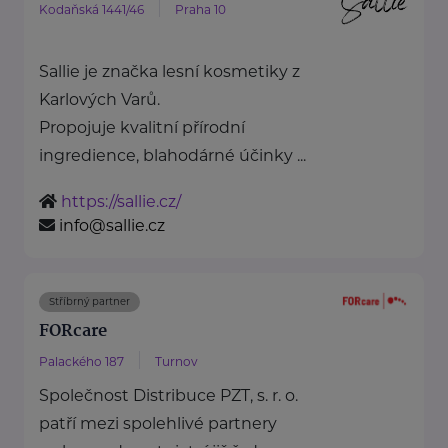
Kodaňská 1441/46
Praha 10
Sallie je značka lesní kosmetiky z
Karlových Varů.
Propojuje kvalitní přírodní
ingredience, blahodárné účinky ...
https://sallie.cz/
info@sallie.cz
Stříbrný partner
FORcare
Palackého 187
Turnov
Společnost Distribuce PZT, s. r. o.
patří mezi spolehlivé partnery