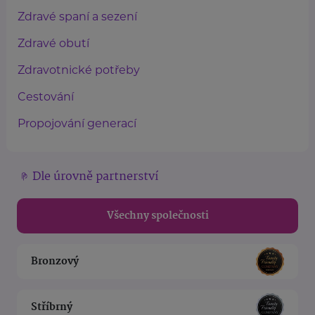
Zdravé spaní a sezení
Zdravé obutí
Zdravotnické potřeby
Cestování
Propojování generací
Dle úrovně partnerství
Všechny společnosti
Bronzový
Stříbrný