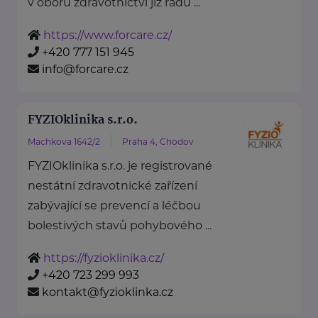
v oboru zdravotnictví již řadu ...
https://www.forcare.cz/
+420 777 151 945
info@forcare.cz
FYZIOklinika s.r.o.
Machkova 1642/2
Praha 4, Chodov
FYZIOklinika s.r.o. je registrované
nestátní zdravotnické zařízení
zabývající se prevencí a léčbou
bolestivých stavů pohybového ...
https://fyzioklinika.cz/
+420 723 299 993
kontakt@fyzioklinka.cz