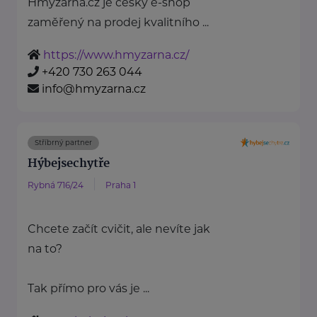
Hmyzárna.cz je český e-shop
zaměřený na prodej kvalitního ...
https://www.hmyzarna.cz/
+420 730 263 044
info@hmyzarna.cz
Stříbrný partner
Hýbejsechytře
Rybná 716/24
Praha 1
Chcete začít cvičit, ale nevíte jak
na to?
Tak přímo pro vás je ...