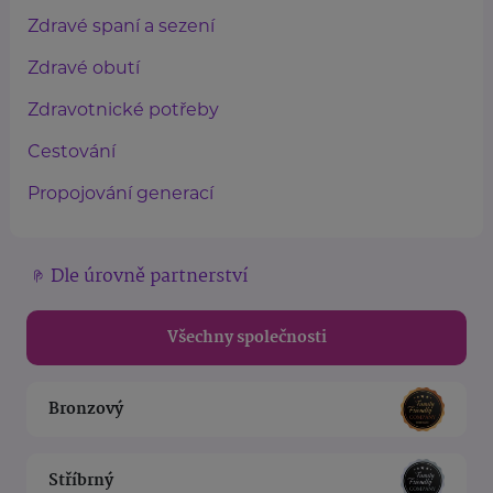
Zdravé spaní a sezení
Zdravé obutí
Zdravotnické potřeby
Cestování
Propojování generací
Dle úrovně partnerství
Všechny společnosti
Bronzový
Stříbrný