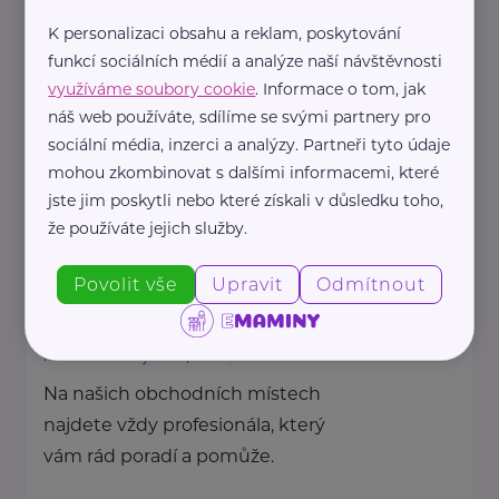
Na našich obchodních místech
K personalizaci obsahu a reklam, poskytování
najdete vždy profesionála, který
funkcí sociálních médií a analýze naší návštěvnosti
vám rád poradí a pomůže.
využíváme soubory cookie
. Informace o tom, jak
náš web používáte, sdílíme se svými partnery pro
sociální média, inzerci a analýzy. Partneři tyto údaje
https://www.allianz.cz/cs_CZ/pobocky-
mohou zkombinovat s dalšími informacemi, které
a-poradci/0398-Stepanova.html
jste jim poskytli nebo které získali v důsledku toho,
+420 777 121 414
že používáte jejich služby.
antonin.stepan@iallianz.cz
Povolit vše
Upravit
Odmítnout
Allianz pojišťovna, a. s.
nábř. Protif. boj. 3200/14a
Přerov
Na našich obchodních místech
najdete vždy profesionála, který
vám rád poradí a pomůže.