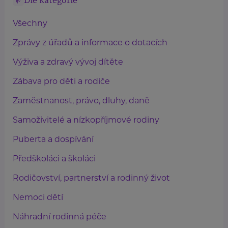
Dle kategorie
Všechny
Zprávy z úřadů a informace o dotacích
Výživa a zdravý vývoj dítěte
Zábava pro děti a rodiče
Zaměstnanost, právo, dluhy, daně
Samoživitelé a nízkopříjmové rodiny
Puberta a dospívání
Předškoláci a školáci
Rodičovství, partnerství a rodinný život
Nemoci dětí
Náhradní rodinná péče