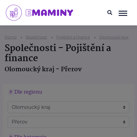
Domů
Společnosti
Pojištění a finance
Olomoucký kraj
Společnosti - Pojištění a
finance
Olomoucký kraj - Přerov
Dle regionu