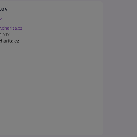
rov
v
charita.cz
4 717
harita.cz