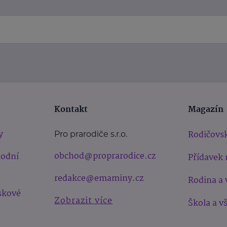
Kontakt
Magazín
y
Rodičovsk
Pro prarodiče s.r.o.
obchod@proprarodice.cz
hodní
Přídavek 
redakce@emaminy.cz
Rodina a 
skové
Zobrazit více
Škola a v