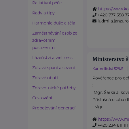
Paliativní péče
https://www.ko
Rady a tipy
+420 777 558 7
ludmila.janzu
Harmonie duše a těla
Zaměstnávání osob ze
zdravotním
postižením
Lázeňství a wellness
Ministerstvo š
Zdravé spaní a sezení
Karmelitská 529/5
Zdravé obutí
Pověřenec pro oc
:
Zdravotnické potřeby
Mgr. Šárka Jílkov
Cestování
Příslušná osoba d
: Mgr. ...
Propojování generací
https://www.m
+420 234 811 111