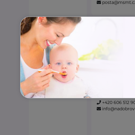
posta@msmt.c
Národní asoci
z.s.
Kaznějovská 1517/51
Národní asociace d
zastřešující dobro
nezávislou a nepol
Spojujeme dobrovo
www.nadobrovo
+420 606 512 9
info@nadobrovo