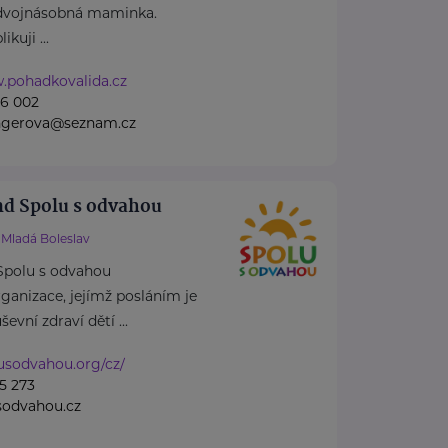
dvojnásobná maminka.
kuji ...
w.pohadkovalida.cz
76 002
ingerova@seznam.cz
nd Spolu s odvahou
Mladá Boleslav
Spolu s odvahou
rganizace, jejímž posláním je
vní zdraví dětí ...
lusodvahou.org/cz/
5 273
sodvahou.cz