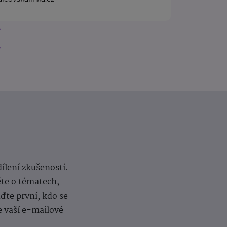
dílení zkušeností.
ěte o tématech,
te první, kdo se
e vaší e-mailové