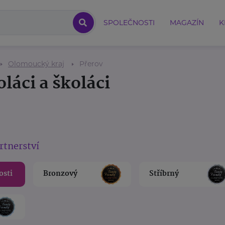
SPOLEČNOSTI
MAGAZÍN
K
Olomoucký kraj
Přerov
láci a školáci
rtnerství
osti
Bronzový
Stříbrný