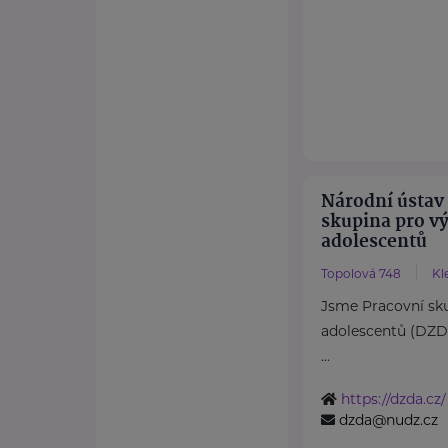
Národní ústav
skupina pro v
adolescentů
Topolová 748
Kl
Jsme Pracovní sku
adolescentů (DZ
...
https://dzda.cz/
dzda@nudz.cz