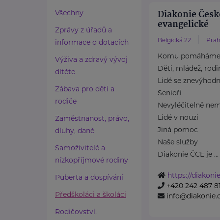
Diakonie Česk
Všechny
evangelické
Zprávy z úřadů a
Belgická 22
Prah
informace o dotacích
Komu pomáhám
Výživa a zdravý vývoj
Děti, mládež, rodi
dítěte
Lidé se znevýhod
Zábava pro děti a
Senioři
rodiče
Nevyléčitelně nem
Lidé v nouzi
Zaměstnanost, právo,
Jiná pomoc
dluhy, daně
Naše služby
Samoživitelé a
Diakonie ČCE je ...
nízkopříjmové rodiny
https://diakonie
Puberta a dospívání
+420 242 487 8
Předškoláci a školáci
info@diakonie.
Rodičovství,