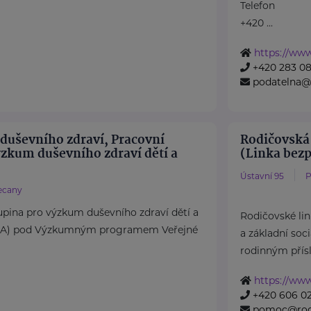
Telefon
+420 ...
https://www
+420 283 08
podatelna@
 duševního zdraví, Pracovní
Rodičovská 
ýzkum duševního zdraví dětí a
(Linka bezpe
Ústavní 95
P
ecany
pina pro výzkum duševního zdraví dětí a
Rodičovské li
DA) pod Výzkumným programem Veřejné
a základní soc
rodinným přísl
https://www
+420 606 02
pomoc@rodi