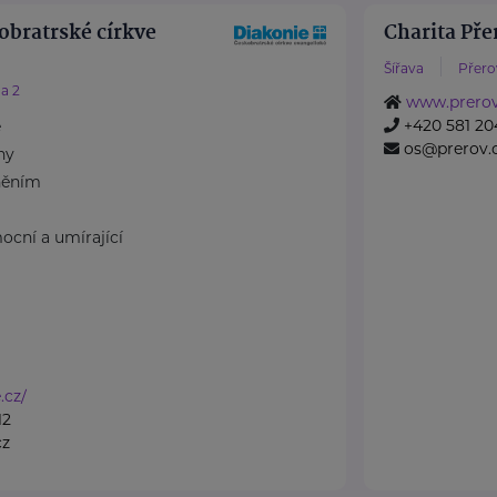
obratrské církve
Charita Pře
Šířava
Přero
a 2
www.prerov.
+420 581 20
e
os@prerov.c
ny
něním
ocní a umírající
.cz/
12
cz