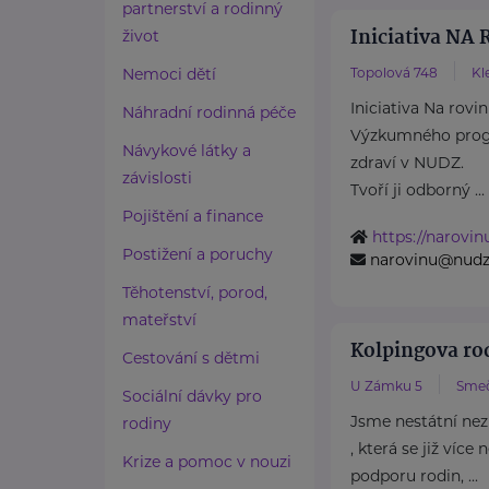
partnerství a rodinný
Iniciativa NA
život
Nemoci dětí
Topolová 748
Kl
Iniciativa Na rovi
Náhradní rodinná péče
Výzkumného prog
Návykové látky a
zdraví v NUDZ.
závislosti
Tvoří ji odborný ...
Pojištění a finance
https://narovin
Postižení a poruchy
narovinu@nudz
Těhotenství, porod,
mateřství
Kolpingova r
Cestování s dětmi
U Zámku 5
Sme
Sociální dávky pro
Jsme nestátní nez
rodiny
, která se již více
Krize a pomoc v nouzi
podporu rodin, ...