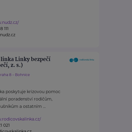
.nudz.cz/
8 111
nudz.cz
linka Linky bezpečí
čí, z. s.)
raha 8 – Bohnice
nka poskytuje krizovou pomoc
iální poradenství rodičům,
ušníkům a ostatním ...
.rodicovskalinka.cz/
1 021
covskalinka.cz