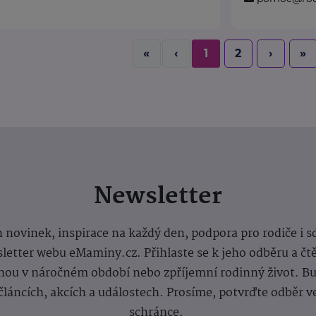
«
‹
1
2
›
»
Newsletter
 novinek, inspirace na každý den, podpora pro rodiče i s
letter webu eMaminy.cz. Přihlaste se k jeho odběru a čt
ou v náročném období nebo zpříjemní rodinný život. Buď
článcích, akcích a událostech. Prosíme, potvrďte odběr v
schránce.