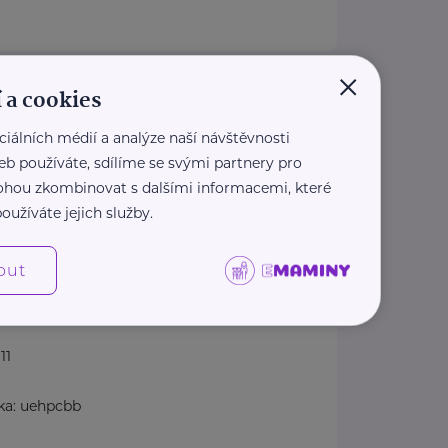
×
av duševního zdraví
 a cookies
Klecany
ciálních médií a analýze naší návštěvnosti
akty
eb používáte, sdílíme se svými partnery pro
kt pro pacienty, objednávání)
 mohou zkombinovat s dalšími informacemi, které
oužíváte jejich služby.
244
out
dz.cz
kumentace
11
ka: uehpcbb