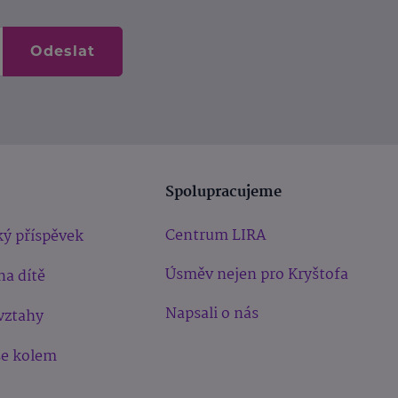
Odeslat
Spolupracujeme
Centrum LIRA
ý příspěvek
Úsměv nejen pro Kryštofa
na dítě
Napsali o nás
vztahy
še kolem