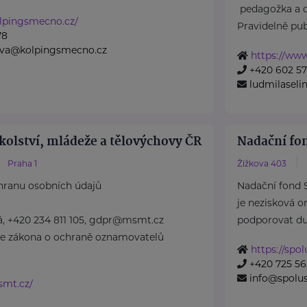
pedagožka a 
lpingsmecno.cz/
Pravidelně publi
78
rova@kolpingsmecno.cz
https://ww
+420 602 5
ludmilasel
kolství, mládeže a tělovýchovy ČR
Nadační fo
Praha 1
Žižkova 403
hranu osobních údajů
Nadační fond 
je nezisková o
á, +420 234 811 105, gdpr@msmt.cz
podporovat duše
le zákona o ochraně oznamovatelů
https://spo
+420 725 56
info@spolu
smt.cz/