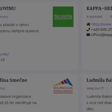
 ROVINU
KAPPA-HELP
ecany
Kojetínská
P
http://www.
nu působí v rámci
+420 605 21
ramu Veřejné duševní
office@kapp
u.net/
.cz
odina Smečno
Ludmila Ba
čno
Velký bor 17
isková organizace
Ludmila Bakony
 než 25 let zaměřuje na
s více než dva
děti,