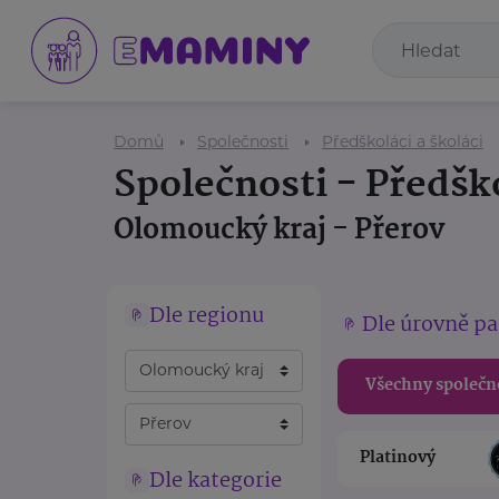
Domů
Společnosti
Předškoláci a školáci
Společnosti - Předško
Olomoucký kraj - Přerov
Dle regionu
Dle úrovně pa
Všechny společn
Platinový
Dle kategorie