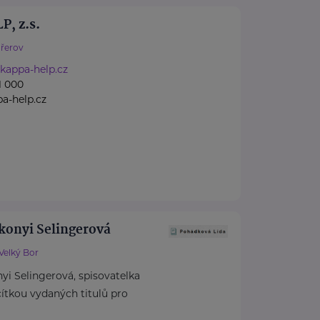
, z.s.
řerov
kappa-help.cz
1 000
a-help.cz
konyi Selingerová
Velký Bor
i Selingerová, spisovatelka
cítkou vydaných titulů pro