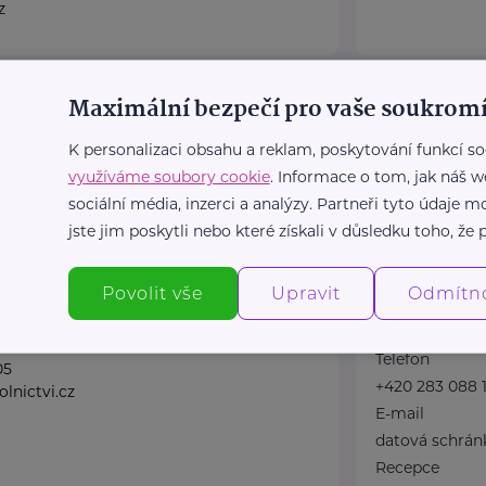
z
ace dobrovolnictví
Národní úst
Maximální bezpečí pro vaše soukromí
Topolová 748
K personalizaci obsahu a reklam, poskytování funkcí so
Plzeň
Důležité kont
využíváme soubory cookie
. Informace o tom, jak náš w
Klinika (konta
sociální média, inzerci a analýzy. Partneři tyto údaje
obrovolnictví, z.s. je
Telefon
jste jim poskytli nebo které získali v důsledku toho, že p
volnou, neziskovou,
+420 283 088 
itickou organizací.
E-mail
Povolit vše
Upravit
Odmítn
lnické ...
ambulance@nu
Zdravotní do
lnictvi.cz
Telefon
05
+420 283 088 1
lnictvi.cz
E-mail
datová schrán
Recepce