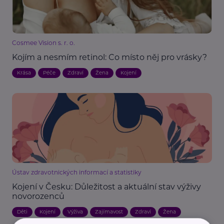
Cosmee Vision s. r. o.
Kojím a nesmím retinol: Co místo něj pro vrásky?
Krása
Péče
Zdraví
Žena
Kojení
Ústav zdravotnických informací a statistiky
Kojení v Česku: Důležitost a aktuální stav výživy
novorozenců
Děti
Kojení
Výživa
Zajímavost
Zdraví
Žena