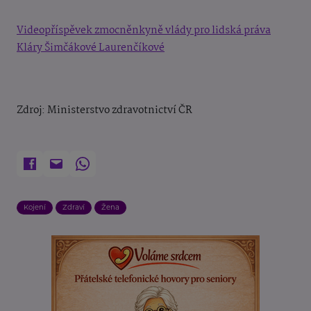
Videopříspěvek zmocněnkyně vlády pro lidská práva
Kláry Šimčákové Laurenčíkové
Zdroj: Ministerstvo zdravotnictví ČR
Kojení
Zdraví
Žena