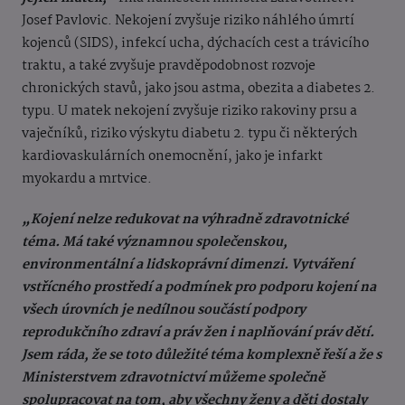
Josef Pavlovic. Nekojení zvyšuje riziko náhlého úmrtí
kojenců (SIDS), infekcí ucha, dýchacích cest a trávicího
traktu, a také zvyšuje pravděpodobnost rozvoje
chronických stavů, jako jsou astma, obezita a diabetes 2.
typu. U matek nekojení zvyšuje riziko rakoviny prsu a
vaječníků, riziko výskytu diabetu 2. typu či některých
kardiovaskulárních onemocnění, jako je infarkt
myokardu a mrtvice.
„Kojení nelze redukovat na výhradně zdravotnické
téma. Má také významnou společenskou,
environmentální a lidskoprávní dimenzi. Vytváření
vstřícného prostředí a podmínek pro podporu kojení na
všech úrovních je nedílnou součástí podpory
reprodukčního zdraví a práv žen i naplňování práv dětí.
Jsem ráda, že se toto důležité téma komplexně řeší a že s
Ministerstvem zdravotnictví můžeme společně
spolupracovat na tom, aby všechny ženy a děti dostaly