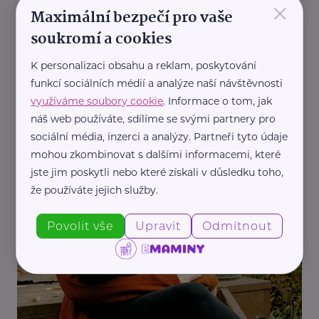
×
Maximální bezpečí pro vaše
soukromí a cookies
K personalizaci obsahu a reklam, poskytování
funkcí sociálních médií a analýze naší návštěvnosti
využíváme soubory cookie
. Informace o tom, jak
náš web používáte, sdílíme se svými partnery pro
Reklama
sociální média, inzerci a analýzy. Partneři tyto údaje
Marcela Sekerková - Polštáře Matýsek
mohou zkombinovat s dalšími informacemi, které
Jak se vyrovnat s bolestí zad během kojení: Tipy
jste jim poskytli nebo které získali v důsledku toho,
pro maminky
že používáte jejich služby.
Péče
Kojení
Zdraví
Žena
Povolit vše
Upravit
Odmítnout