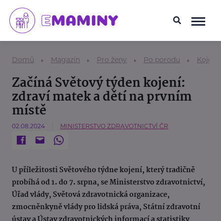
Domů
Magazín
Pro ženy
Po porodu
Kojení
Začíná Světový týden kojení:
zdraví matek a dětí na prvním
místě
02.08.2024
MINISTERSTVO ZDRAVOTNICTVÍ ČR
U příležitosti Světového týdne kojení, který tradičně
probíhá od 1. do 7. srpna, se Ministerstvo zdravotnictví,
Úřad vlády, Světová zdravotnická organizace,
zmocněnkyně vlády pro lidská práva, Státní zdravotní
ústav a Ústav zdravotnických informací a statistiky