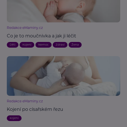
Redakce eMaminy.cz
Co je to moučnivka a jak ji léčit
Děti
Kojení
Nemoc
Zdraví
Žena
Redakce eMaminy.cz
Kojení po císařském řezu
Kojení