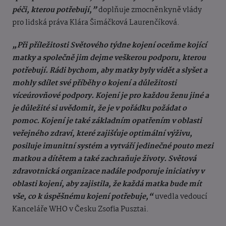
péči, kterou potřebují,”
doplňuje zmocněnkyně vlády
pro lidská práva Klára Šimáčková Laurenčíková.
„Při příležitosti Světového týdne kojení oceňme kojící
matky a společně jim dejme veškerou podporu, kterou
potřebují. Rádi bychom, aby matky byly vidět a slyšet a
mohly sdílet své příběhy o kojení a důležitosti
víceúrovňové podpory. Kojení je pro každou ženu jiné a
je důležité si uvědomit, že je v pořádku požádat o
pomoc. Kojení je také základním opatřením v oblasti
veřejného zdraví, které zajišťuje optimální výživu,
posiluje imunitní systém a vytváří jedinečné pouto mezi
matkou a dítětem a také zachraňuje životy. Světová
zdravotnická organizace nadále podporuje iniciativy v
oblasti kojení, aby zajistila, že každá matka bude mít
vše, co k úspěšnému kojení potřebuje,“
uvedla vedoucí
Kanceláře WHO v Česku Zsofia Pusztai.