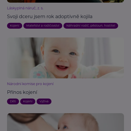
Láskyplná náruč, z. s.
Svoji dceru jsem rok adoptivně kojila
Kojení
Mateřství a rodičovství
Náhradní rodič, pěstoun, hostitel
Národní komise pro kojení
Přínos kojení
Děti
Kojení
Výživa