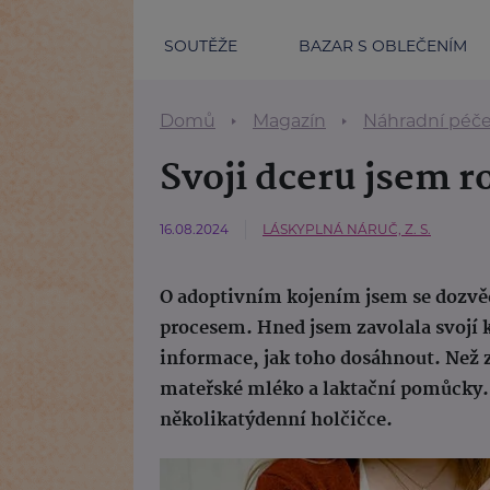
SOUTĚŽE
BAZAR S OBLEČENÍM
Domů
Magazín
Náhradní péč
Svoji dceru jsem r
16.08.2024
LÁSKYPLNÁ NÁRUČ, Z. S.
O adoptivním kojením jsem se dozvě
procesem. Hned jsem zavolala svojí k
informace, jak toho dosáhnout. Než 
mateřské mléko a laktační pomůcky. B
několikatýdenní holčičce.