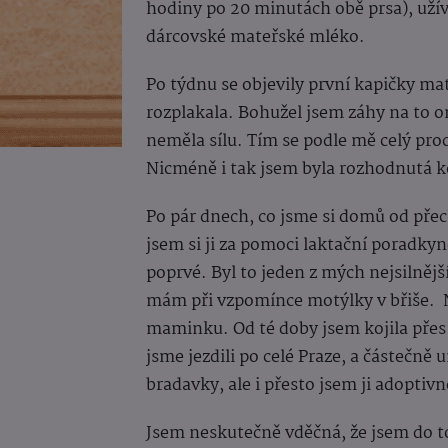
hodiny po 20 minutách obě prsa), užíva
dárcovské mateřské mléko.
Po týdnu se objevily první kapičky m
rozplakala. Bohužel jsem záhy na to 
neměla sílu. Tím se podle mě celý proc
Nicméně i tak jsem byla rozhodnutá ko
Po pár dnech, co jsme si domů od přec
jsem si ji za pomoci laktační poradkyn
poprvé. Byl to jeden z mých nejsilnějš
mám při vzpomínce motýlky v břiše. N
maminku. Od té doby jsem kojila pře
jsme jezdili po celé Praze, a částečně
bradavky, ale i přesto jsem ji adoptivn
Jsem neskutečně vděčná, že jsem do toh