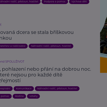
áhradní rodič, pěstoun, hostitel
Podpora a pomoc
Výchova dětí
íť
ovaná dcera se stala bříškovou
nkou
ateřství a rodičovství
Náhradní rodič, pěstoun, hostitel
fond SPOLUŽIVOT
í, pohlazení nebo přání na dobrou noc.
které nejsou pro každé dítě
řejmostí
ospívání
Komunikace
Náhradní rodič, pěstoun, hostitel
a pomoc
Rodina
Vztahy