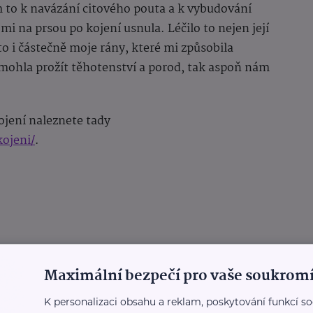
 to k navázání citového pouta a k vybudování
i na prsou po kojení usnula. Léčilo to nejen její
 to i částečně moje rány, které mi způsobila
mohla prožít těhotenství a porod, tak aspoň nám
ojení naleznete tady
kojeni/
.
Maximální bezpečí pro vaše soukromí
K personalizaci obsahu a reklam, poskytování funkcí so
toun, hostitel