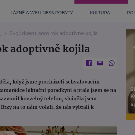
LÁZNĚ A WELLNESS POBYTY
KULTURA
POM
e
Svoji dceru jsem rok adoptivně kojila
ok adoptivně kojila
děla, když jsme procházeli schvalovacím
amarádce laktační poradkyni a ptala jsem se na
zazvonil kouzelný telefon, sháněla jsem
rzy na to nám volali, že nás vybrali k