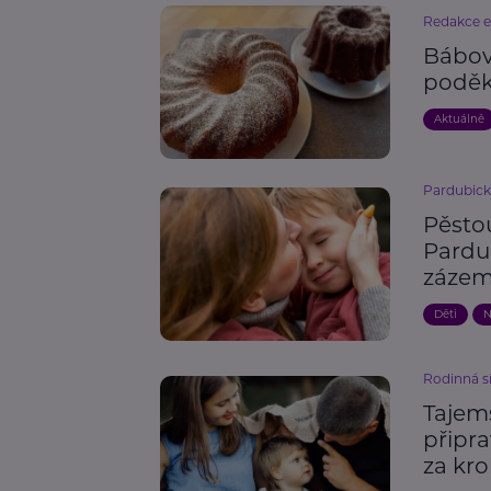
Redakce 
Bábov
poděk
Aktuálně
Pardubick
Pěsto
Pardu
zázem
Děti
N
Rodinná s
Tajem
připra
za kr