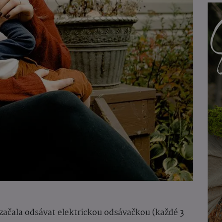
čala odsávat elektrickou odsávačkou (každé 3