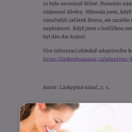
to bylo nesmírně léčivé. Pomohlo nám
vzájemné důvěry. Milovala jsem, když m
náročnější začátek života, ale zacelilo
neplodnost. Když jsem s holčičkou ne
byl dán dar kojení.
Více informací ohledně adoptivního k
https://laskyplnanaruc.cz/adoptivni-
Autor:
Láskyplná náruč, z. s.
Kojení
Mateřství a rodičovství
Náhradní rodič, pěs