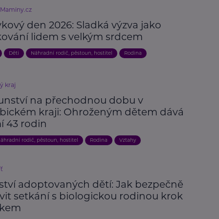
eMaminy.cz
kový den 2026: Sladká výzva jako
ování lidem s velkým srdcem
Děti
Náhradní rodič, pěstoun, hostitel
Rodina
ý kraj
unství na přechodnou dobu v
bickém kraji: Ohroženým dětem dává
í 43 rodin
áhradní rodič, pěstoun, hostitel
Rodina
Vztahy
íť
ství adoptovaných dětí: Jak bezpečně
vit setkání s biologickou rodinou krok
okem