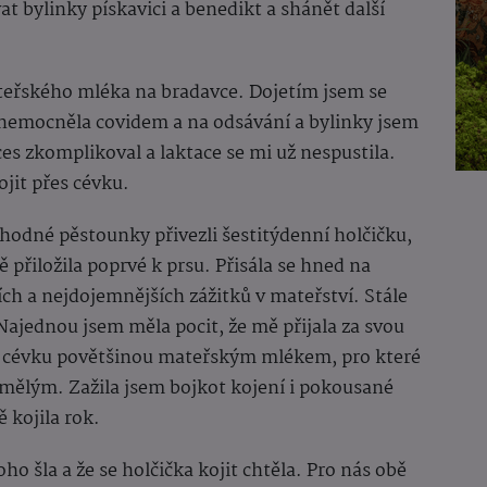
t bylinky pískavici a benedikt a shánět další
ateřského mléka na bradavce. Dojetím jsem se
onemocněla covidem a na odsávání a bylinky jsem
es zkomplikoval a laktace se mi už nespustila.
jit přes cévku.
hodné pěstounky přivezli šestitýdenní holčičku,
ě přiložila poprvé k prsu. Přisála se hned na
ích a nejdojemnějších zážitků v mateřství. Stále
ajednou jsem měla pocit, že mě přijala za svou
s cévku povětšinou mateřským mlékem, pro které
 umělým. Zažila jsem bojkot kojení i pokousané
ě kojila rok.
o šla a že se holčička kojit chtěla. Pro nás obě