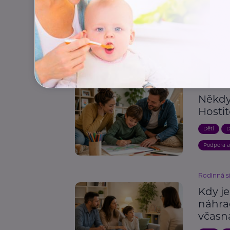
Další články
Nadační 
Někdy 
Hosti
Děti
D
Podpora 
Rodinná s
Kdy j
náhra
včasn