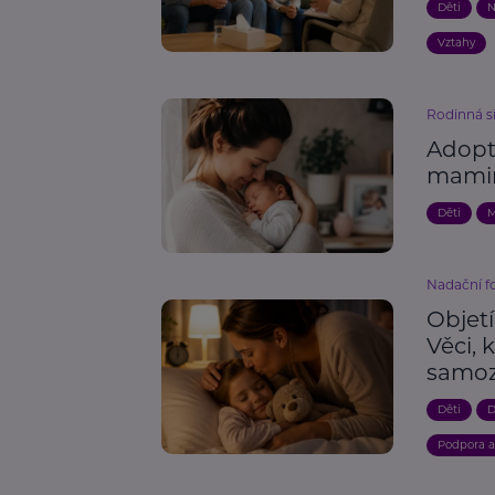
Děti
N
Vztahy
Rodinná s
Adopt
mami
Děti
M
Nadační 
Objet
Věci, 
samoz
Děti
D
Podpora 