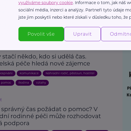
využíváme soubory cookie
. Informace o tom, jak náš w
sociální média, inzerci a analýzy. Partneři tyto údaje
jste jim poskytli nebo které získali v důsledku toho, že p
Povolit vše
Upravit
Odmítn
fond SPOLUŽIVOT
stačí někdo, kdo si udělá čas.
telská péče hledá nové zájemce
ospívání
Komunikace
Náhradní rodič, pěstoun, hostitel
a pomoc
Rodina
Vztahy
íť
e správný čas požádat o pomoc? V
dní rodinné péči může rozhodovat
á podpora