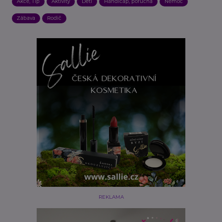
Akce, Tip
Aktivity
Děti
Handicap, porucha
Nemoc
Zábava
Rodič
REKLAMA