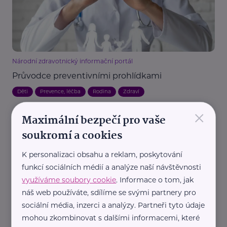
Národní zdravotnický informační portál
Průvodce preventivními prohlídkami
Děti
Prevence, léčba
Rodina
Zdraví
×
Maximální bezpečí pro vaše
soukromí a cookies
K personalizaci obsahu a reklam, poskytování
funkcí sociálních médií a analýze naší návštěvnosti
využíváme soubory cookie
. Informace o tom, jak
náš web používáte, sdílíme se svými partnery pro
Liberecký kraj
sociální média, inzerci a analýzy. Partneři tyto údaje
Puntíkový den už pošesté opuntíkuje Česko na
podporu lidí s lupénkou. Chystá i soutěž pro školy
mohou zkombinovat s dalšími informacemi, které