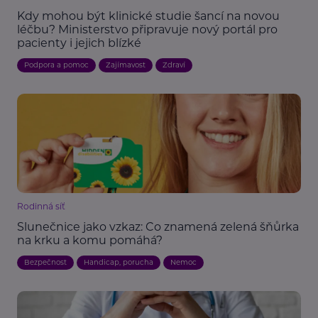
Kdy mohou být klinické studie šancí na novou
léčbu? Ministerstvo připravuje nový portál pro
pacienty i jejich blízké
Podpora a pomoc
Zajímavost
Zdraví
Rodinná síť
Slunečnice jako vzkaz: Co znamená zelená šňůrka
na krku a komu pomáhá?
Bezpečnost
Handicap, porucha
Nemoc