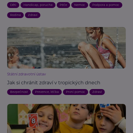
Děti
Handicap, porucha
Péče
Nemoc
Podpora a pomoc
Rodina
Zdraví
Státní zdravotní ústav
Jak si chránit zdraví v tropických dnech
Bezpečnost
Prevence, léčba
První pomoc
Zdraví