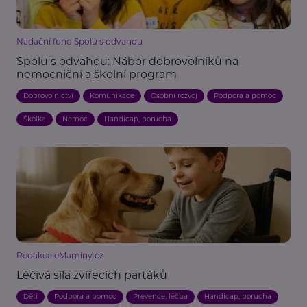
Nadační fond Spolu s odvahou
Spolu s odvahou: Nábor dobrovolníků na
nemocniční a školní program
Dobrovolnictví
Komunikace
Osobní rozvoj
Podpora a pomoc
Školka
Nemoc
Handicap, porucha
Redakce eMaminy.cz
Léčivá síla zvířecích parťáků
Děti
Podpora a pomoc
Prevence, léčba
Handicap, porucha