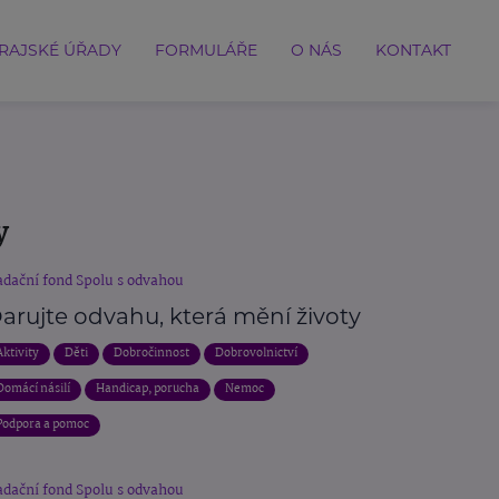
RAJSKÉ ÚŘADY
FORMULÁŘE
O NÁS
KONTAKT
y
dační fond Spolu s odvahou
arujte odvahu, která mění životy
Aktivity
Děti
Dobročinnost
Dobrovolnictví
Domácí násilí
Handicap, porucha
Nemoc
Podpora a pomoc
dační fond Spolu s odvahou