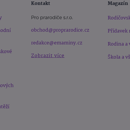
Kontakt
Magazín
y
Rodičovsk
Pro prarodiče s.r.o.
obchod@proprarodice.cz
hodní
Přídavek 
redakce@emaminy.cz
Rodina a 
skové
Zobrazit více
Škola a v
bových
těží