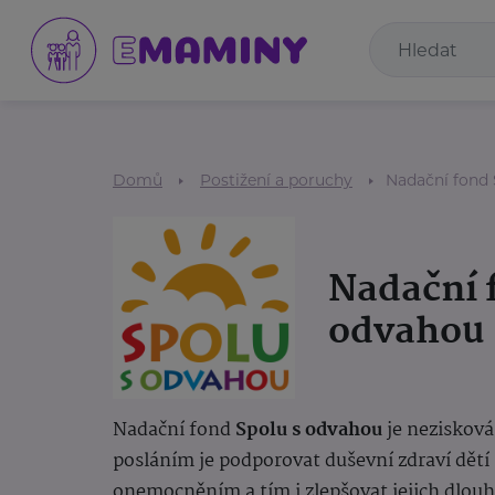
Domů
Postižení a poruchy
Nadační fond 
Nadační 
odvahou
Nadační fond
Spolu s odvahou
je nezisková
posláním je podporovat duševní zdraví dět
onemocněním a tím i zlepšovat jejich dlouho