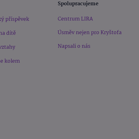
Spolupracujeme
Centrum LIRA
ý příspěvek
Úsměv nejen pro Kryštofa
na dítě
Napsali o nás
vztahy
še kolem