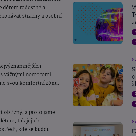
me dětem radostné a
W
T
řekonávat strachy a osobní
z
Na
 nejvýznamnějších
S
 s vážnými nemocemi
d
imo svou komfortní zónu.
š
ýt obtížný, a proto jsme
dětem, tak jejich
Na
ostředí, kde se budou
D