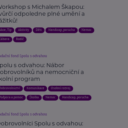
orkshop s Michalem Škapou:
vůrčí odpoledne plné umění a
ážitků!
Akce, Tip
Aktivity
Děti
Handicap, porucha
Nemoc
Zábava
Rodič
dační fond Spolu s odvahou
polu s odvahou: Nábor
obrovolníků na nemocniční a
kolní program
Dobrovolnictví
Komunikace
Osobní rozvoj
Podpora a pomoc
Školka
Nemoc
Handicap, porucha
dační fond Spolu s odvahou
obrovolníci Spolu s odvahou: