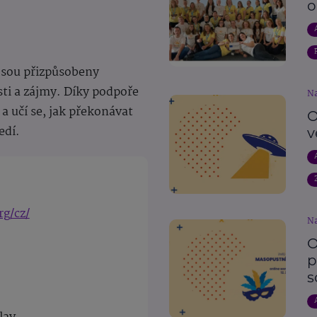
o
jsou přizpůsobeny
ti a zájmy. Díky podpoře
Na
a učí se, jak překonávat
O
edí.
v
rg/cz/
Na
O
p
s