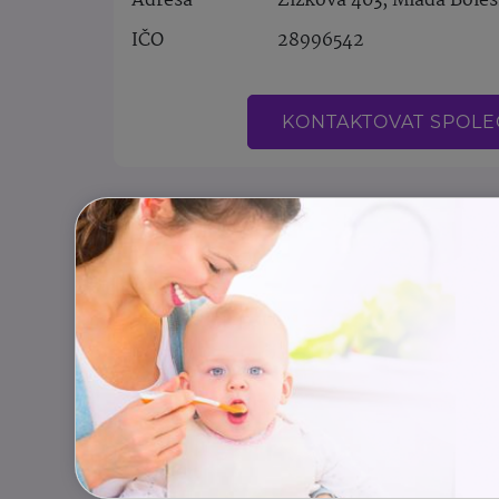
Adresa
Žižkova 403, Mladá Boles
IČO
28996542
KONTAKTOVAT SPOL