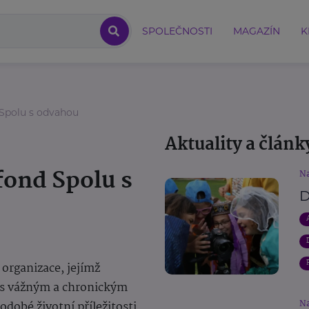
SPOLEČNOSTI
MAGAZÍN
K
Spolu s odvahou
Aktuality a článk
fond Spolu s
Na
D
 organizace, jejímž
í s vážným a chronickým
Na
dobé životní příležitosti.