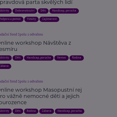
pravdová parta skvělých lidí
Aktivity
Dobrovolnictví
Děti
Handicap, porucha
Podpora a pomoc
Vztahy
Zajímavost
dační fond Spolu s odvahou
nline workshop Návštěva z
esmíru
Aktivity
Děti
Handicap, porucha
Nemoc
Rodina
Zábava
dační fond Spolu s odvahou
nline workshop Masopustní rej
ro vážně nemocné děti a jejich
ourozence
Aktivity
Děti
Rodina
Zábava
Handicap, porucha