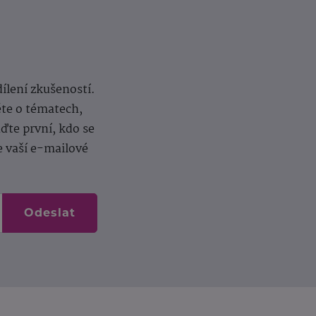
dílení zkušeností.
ěte o tématech,
te první, kdo se
e vaší e-mailové
Odeslat