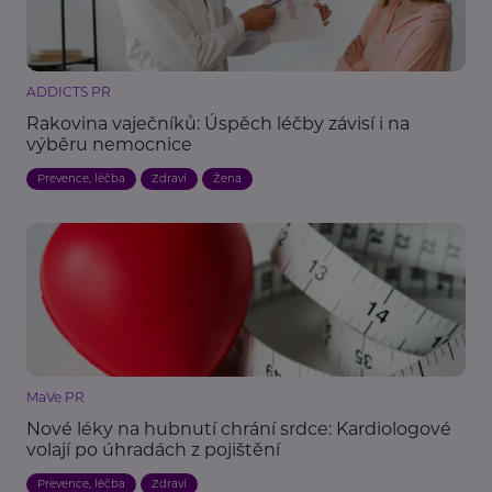
ADDICTS PR
Rakovina vaječníků: Úspěch léčby závisí i na
výběru nemocnice
Prevence, léčba
Zdraví
Žena
MaVe PR
Nové léky na hubnutí chrání srdce: Kardiologové
volají po úhradách z pojištění
Prevence, léčba
Zdraví