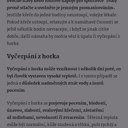
ovocné šťávy nebo iontové nápoje pro sportovce
.
Svaly
pevně stlačte a uvolněte je jemným promasírováním.
Jestliže křeče do jedné hodiny neustoupí, volejte lékaře.
Pokud křeče ustoupí, relaxujte a k namáhavé činnosti se
ještě několik hodin nevracejte, i když se jinak cítíte
dobře; další námaha by mohla vést k úpalu či vyčerpání z
horka.
Vyčerpání z horka
Vyčerpání z horka může vzniknout i několik dní poté, co
byl člověk vystaven vysoké teplotě.
I v tomto případě se
jedná o
důsledek nadměrných ztrát vody a iontů
pocením
.
Vyčerpání z horka se
projevuje pocením, bledostí,
únavou, slabostí, svalovými křečemi, závratěmi
až mdlobami, nevolností či zvracením
. Tělesná teplota
může být normální, kůže studená a vlhká, pulz rychlý a