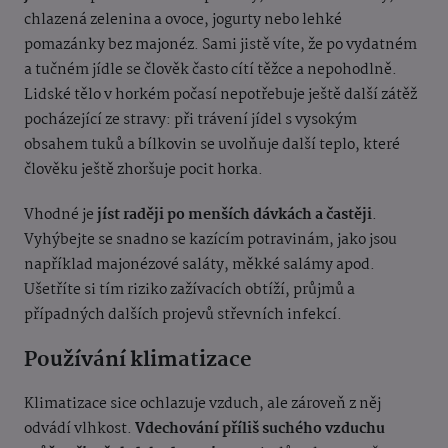
chlazená zelenina a ovoce, jogurty nebo lehké
pomazánky bez majonéz. Sami jistě víte, že po vydatném
a tučném jídle se člověk často cítí těžce a nepohodlně.
Lidské tělo v horkém počasí nepotřebuje ještě další zátěž
pocházející ze stravy: při trávení jídel s vysokým
obsahem tuků a bílkovin se uvolňuje další teplo, které
člověku ještě zhoršuje pocit horka.
Vhodné je
jíst raději po menších dávkách a častěji
.
Vyhýbejte se snadno se kazícím potravinám, jako jsou
například majonézové saláty, měkké salámy apod.
Ušetříte si tím riziko zažívacích obtíží, průjmů a
případných dalších projevů střevních infekcí.
Používání klimatizace
Klimatizace sice ochlazuje vzduch, ale zároveň z něj
odvádí vlhkost.
Vdechování příliš suchého vzduchu