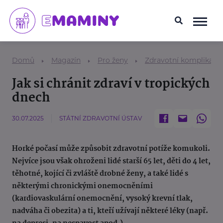
Domů
Magazín
Pro ženy
Zdravotní komplikace
Jak si chránit zdraví v tropických
dnech
30.07.2025
STÁTNÍ ZDRAVOTNÍ ÚSTAV
Horké počasí může způsobit zdravotní potíže komukoli.
Nejvíce jsou však ohroženi lidé starší 65 let, děti do 4 let,
těhotné, kojící či zvláště drobné ženy, a také lidé s
některými chronickými onemocněními
(kardiovaskulární onemocnění, vysoký krevní tlak,
nadváha či obezita) a ti, kteří užívají některé léky (např.