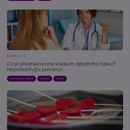
Loono, z. s.
Co je předrakovinné stadium děložního čípku?
Nepodceňujte prevenci
Prevence, léčba
Zdraví
Žena