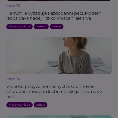
MaVe PR
Hemofilie vyžaduje každodenní péči. Moderní
léčba dává naději, riziko krvácení ale trvá
Prevence, léčba
Nemoc
Zdraví
MaVe PR
V Česku přibývá nemocných s Crohnovou
chorobou, moderní léčbu má ale jen zlomek z
nich
Prevence, léčba
Zdraví