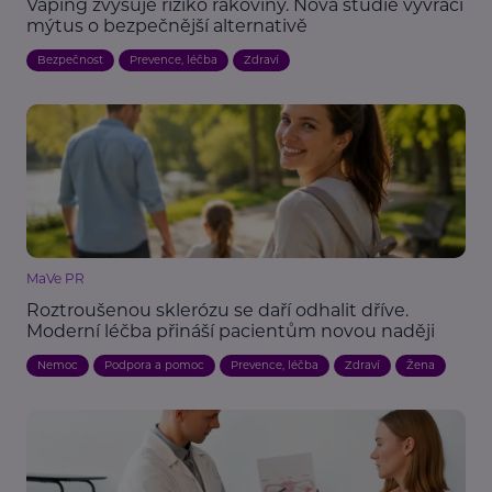
Vaping zvyšuje riziko rakoviny. Nová studie vyvrací
mýtus o bezpečnější alternativě
Bezpečnost
Prevence, léčba
Zdraví
MaVe PR
Roztroušenou sklerózu se daří odhalit dříve.
Moderní léčba přináší pacientům novou naději
Nemoc
Podpora a pomoc
Prevence, léčba
Zdraví
Žena