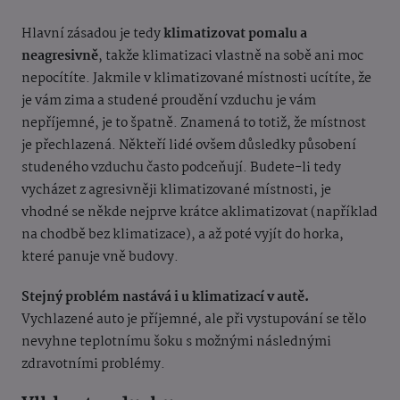
Hlavní zásadou je tedy
klimatizovat pomalu a
neagresivně
, takže klimatizaci vlastně na sobě ani moc
nepocítíte. Jakmile v klimatizované místnosti ucítíte, že
je vám zima a studené proudění vzduchu je vám
nepříjemné, je to špatně. Znamená to totiž, že místnost
je přechlazená. Někteří lidé ovšem důsledky působení
studeného vzduchu často podceňují. Budete-li tedy
vycházet z agresivněji klimatizované místnosti, je
vhodné se někde nejprve krátce aklimatizovat (například
na chodbě bez klimatizace), a až poté vyjít do horka,
které panuje vně budovy.
Stejný problém nastává i u klimatizací v autě.
Vychlazené auto je příjemné, ale při vystupování se tělo
nevyhne teplotnímu šoku s možnými následnými
zdravotními problémy.