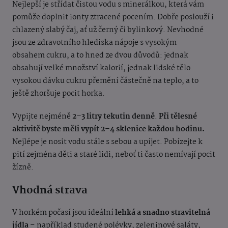
Nejlepší je střídat čistou vodu s minerálkou, která vám
pomůže doplnit ionty ztracené pocením. Dobře poslouží i
chlazený slabý čaj, ať už černý či bylinkový. Nevhodné
jsou ze zdravotního hlediska nápoje s vysokým
obsahem cukru, a to hned ze dvou důvodů: jednak
obsahují velké množství kalorií, jednak lidské tělo
vysokou dávku cukru přemění částečně na teplo, a to
ještě zhoršuje pocit horka.
Vypijte nejméně
2–3 litry tekutin denně
.
Při tělesné
aktivitě byste měli vypít 2–4 sklenice každou hodinu.
Nejlépe je nosit vodu stále s sebou a upíjet. Pobízejte k
pití zejména děti a staré lidi, neboť ti často nemívají pocit
žízně.
Vhodná strava
V horkém počasí jsou ideální
lehká a snadno stravitelná
jídla
– například studené polévky, zeleninové saláty,