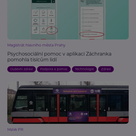
Magistrát hlavního města Prahy
Psychosociální pomoc v aplikaci Záchranka
pomohla tisícům lidí
Duševní zdraví
Podpora a pomoc
Technologie
Zdraví
MaVe PR