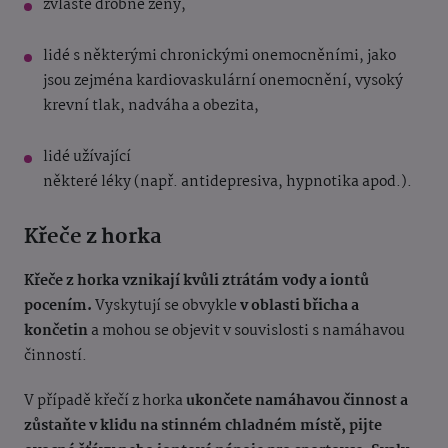
zvláště drobné ženy,
lidé s některými chronickými onemocněními, jako
jsou zejména kardiovaskulární onemocnění, vysoký
krevní tlak, nadváha a obezita,
lidé užívající
některé léky (např. antidepresiva, hypnotika apod.).
Křeče z horka
Křeče z horka vznikají kvůli ztrátám vody a iontů
pocením.
Vyskytují se obvykle
v oblasti břicha a
končetin
a mohou se objevit v souvislosti s namáhavou
činností.
V případě křečí z horka
ukončete namáhavou činnost a
zůstaňte v klidu na stinném chladném místě, pijte