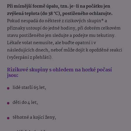
Při mírnější formě úpalu, tzn. je-li na počátku jen
zvýšená teplota (do 38 °C), postiženého ochlazujte.
Pokud nespadá do některé z rizikových skupin* a
příznaky ustoupí do jedné hodiny, při dobrém celkovém
stavu postiženého jen sledujte a podejte mu tekutiny.
Lékaře volat nemusíte, ale buďte opatrní i v
následujících dnech, neboť může dojít k opožděné reakci
(vyčerpání z přehřátí).
Rizikové skupiny s ohledem na horké počasí
jsou:
lidé starší 65 let,
děti do 4 let,
těhotné a kojící ženy,