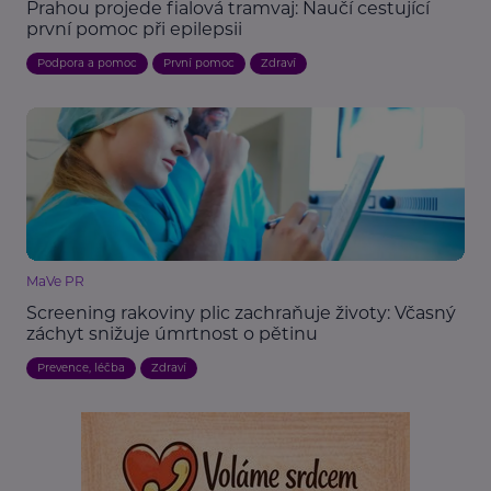
Prahou projede fialová tramvaj: Naučí cestující
první pomoc při epilepsii
Podpora a pomoc
První pomoc
Zdraví
MaVe PR
Screening rakoviny plic zachraňuje životy: Včasný
záchyt snižuje úmrtnost o pětinu
Prevence, léčba
Zdraví