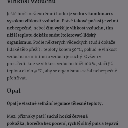
Vlhkost vzduchu
Ještě horší než extrémní horko je
vedro v kombinaci s
vysokou vlhkostí vzduchu
. Právě
takové počasí je velmi
nebezpečné
, neboť
čím vyšší je vlhkost vzduchu, tím
nižší teplotu dokáže snést (tolerovat) lidský
organismus
. Podle některých vědeckých studií dokáže
lidské tělo přežít i teploty kolem 50 °C, pokud je vlhkost
vzduchu na minimu a vzduch je suchý. Ovšem v
prostředí, kde se vlhkost vzduchu blíží 100 %, stačí již
teplota okolo 31 °C, aby se organismus začal nebezpečně
přehřívat.
Úpal
Úpal je vlastně selhání regulace tělesné teploty.
Mezi příznaky patří
suchá horká červená
pokožka, horečka bez pocení, rychlý silný puls a tepavá