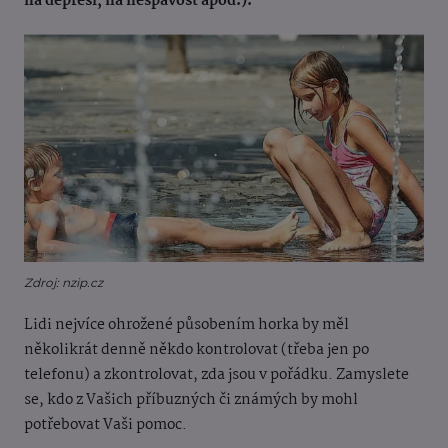
na depresi, na nespavost apod.).
Zdroj: nzip.cz
Lidi nejvíce ohrožené působením horka by měl
několikrát denně někdo kontrolovat (třeba jen po
telefonu) a zkontrolovat, zda jsou v pořádku. Zamyslete
se, kdo z Vašich příbuzných či známých by mohl
potřebovat Vaši pomoc.