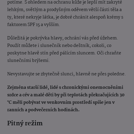
potíme. S ohledem na ochranu kůže je lepší mít zakryté
lehkým, světlým a prodyšným oděvem větší části těla a
ty, které nekryje látka, je dobré chránit alespoň krémy s
faktorem SPF 15 a vyšším.
Důležitá je pokrývka hlavy, ochrání vás před úžehem.
Použít můžete i slunečník nebo deštník, cokoli, co
poskytne hlavě stín před pálícím sluncem. Oči chraňte
slunečními brýlemi.
Nevystavujte se zbytečně slunci, hlavně ne přes poledne.
Zejména starší lidé, lidé s chronickými onemocněními
srdce a cév a malé děti by při teplotách překračujících 30
°C měli pobývat ve venkovním prostředí spíše jen v
ranních a podvečerních hodinách.
Pitný režim