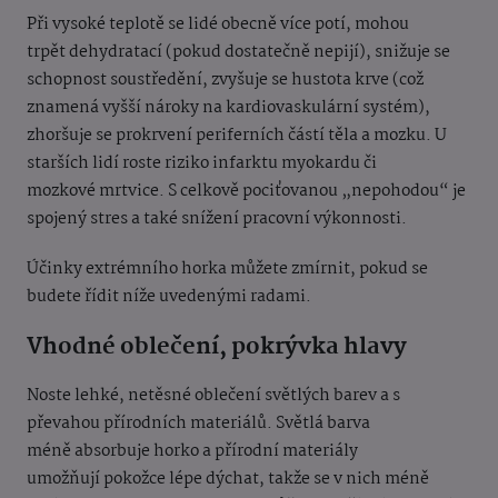
Při vysoké teplotě se lidé obecně více potí, mohou
trpět dehydratací (pokud dostatečně nepijí), snižuje se
schopnost soustředění, zvyšuje se hustota krve (což
znamená vyšší nároky na kardiovaskulární systém),
zhoršuje se prokrvení periferních částí těla a mozku. U
starších lidí roste riziko infarktu myokardu či
mozkové mrtvice. S celkově pociťovanou „nepohodou“ je
spojený stres a také snížení pracovní výkonnosti.
Účinky extrémního horka můžete zmírnit, pokud se
budete řídit níže uvedenými radami.
Vhodné oblečení, pokrývka hlavy
Noste lehké, netěsné oblečení světlých barev a s
převahou přírodních materiálů. Světlá barva
méně absorbuje horko a přírodní materiály
umožňují pokožce lépe dýchat, takže se v nich méně