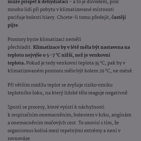
může přispět k dehydrataci
– a to je důvodem, proč
mnoho lidí při pobytu v klimatizované místnosti
pociťuje bolesti hlavy. Chcete-li tomu předejít,
častěji
pijte
.
Prostory byste klimatizací neměli
přechladit.
Klimatizace by v létě měla být nastavena na
teplotu nejvýše o 5–7 °C nižší, než je venkovní
teplota.
Pokud je tedy venkovní teplota 35 °C, pak by v
klimatizovaném prostoru mělo být kolem 29 °C, ne méně.
Při větším rozdílu teplot se zvyšuje riziko vzniku
teplotního šoku, na který lidské tělo reaguje negativně.
Spustí se procesy, které vyústí k náchylnosti
k respiračním onemocněním, bolestem v krku, angínám
a onemocněním močových cest. To souvisí s tím, že
organismus kolísá mezi tepelnými extrémy a není v
rovnováze.