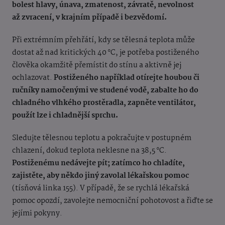
bolest hlavy, únava, zmatenost, závratě, nevolnost
až zvracení, v krajním případě i bezvědomí.
Při extrémním přehřátí, kdy se tělesná teplota může
dostat až nad kritických 40 °C, je potřeba postiženého
člověka okamžitě přemístit do stínu a aktivně jej
ochlazovat.
Postiženého například otírejte houbou či
ručníky namočenými ve studené vodě, zabalte ho do
chladného vlhkého prostěradla, zapněte ventilátor,
použít lze i chladnější sprchu.
Sledujte tělesnou teplotu a pokračujte v postupném
chlazení, dokud teplota neklesne na 38,5 °C.
Postiženému nedávejte pít; zatímco ho chladíte,
zajistěte, aby někdo jiný zavolal lékařskou pomoc
(tísňová linka 155). V případě, že se rychlá lékařská
pomoc opozdí, zavolejte nemocniční pohotovost a řiďte se
jejími pokyny.