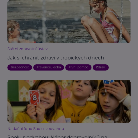
Státní zdravotní ústav
Jak si chránit zdraví v tropických dnech
Bezpečnost
Prevence, léčba
První pomoc
Zdraví
Nadační fond Spolu s odvahou
Spolu s odvahou: Nábor dobrovolníků na