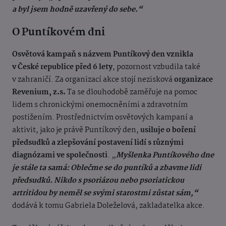
a byl jsem hodně uzavřený do sebe.“
O Puntíkovém dni
Osvětová kampaň s názvem Puntíkový den vznikla
v České republice před 6 lety
, pozornost vzbudila také
v zahraničí. Za organizací akce stojí nezisková
organizace
Revenium, z.s.
Ta se dlouhodobě zaměřuje na pomoc
lidem s chronickými onemocněními a zdravotním
postižením. Prostřednictvím osvětových kampaní a
aktivit, jako je právě Puntíkový den,
usiluje o boření
předsudků a zlepšování postavení lidí s různými
diagnózami ve společnosti
. „
Myšlenka Puntíkového dne
je stále ta samá: Oblečme se do puntíků a zbavme lidi
předsudků. Nikdo s psoriázou nebo psoriatickou
artritidou by neměl se svými starostmi zůstat sám,“
dodává k tomu Gabriela Doleželová, zakladatelka akce.