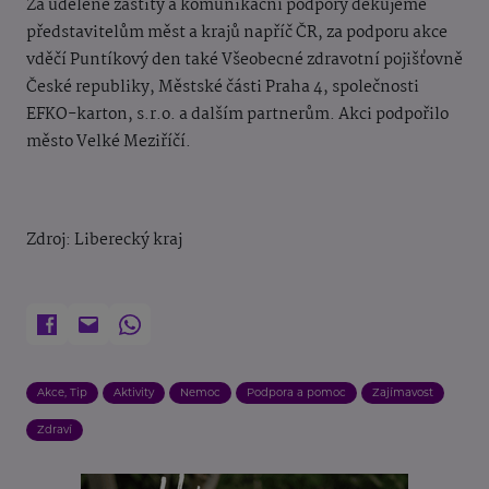
Za udělené záštity a komunikační podpory děkujeme
představitelům měst a krajů napříč ČR, za podporu akce
vděčí Puntíkový den také Všeobecné zdravotní pojišťovně
České republiky, Městské části Praha 4, společnosti
EFKO-karton, s.r.o. a dalším partnerům. Akci podpořilo
město Velké Meziříčí.
Zdroj: Liberecký kraj
Akce, Tip
Aktivity
Nemoc
Podpora a pomoc
Zajímavost
Zdraví