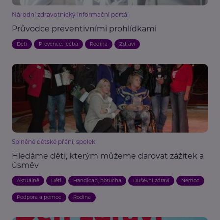
Národní zdravotnický informační portál
Průvodce preventivními prohlídkami
Děti
Prevence, léčba
Rodina
Zdraví
Splněné dětské přání, spolek
Hledáme děti, kterým můžeme darovat zážitek a
úsměv
Aktuálně
Děti
Handicap, porucha
Duševní zdraví
Nemoc
Podpora a pomoc
Rodina