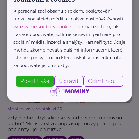
K personalizaci obsahu a reklam, poskytování
REKLAMA
funkcí sociálních médií a analýze naší návštěvnosti
využíváme soubory cookie
. Informace o tom, jak
náš web používáte, sdílíme se svými partnery pro
sociální média, inzerci a analýzy. Partneři tyto údaje
Další články
mohou zkombinovat s dalšími informacemi, které
jste jim poskytli nebo které získali v důsledku toho,
že používáte jejich služby.
Povolit vše
Upravit
Odmítnout
Ministerstvo zdravotnictví ČR
Kdy mohou být klinické studie šancí na novou
léčbu? Ministerstvo připravuje nový portál pro
pacienty i jejich blízké