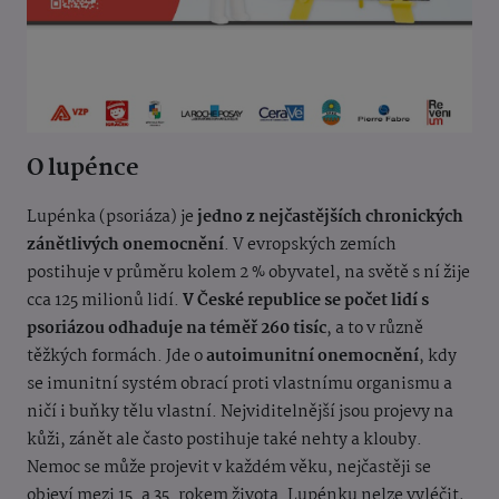
O lupénce
Lupénka (psoriáza) je
jedno z nejčastějších chronických
zánětlivých onemocnění
. V evropských zemích
postihuje v průměru kolem 2 % obyvatel, na světě s ní žije
cca 125 milionů lidí.
V České republice se počet lidí s
psoriázou odhaduje na téměř 260 tisíc
, a to v různě
těžkých formách. Jde o
autoimunitní onemocnění
, kdy
se imunitní systém obrací proti vlastnímu organismu a
ničí i buňky tělu vlastní. Nejviditelnější jsou projevy na
kůži, zánět ale často postihuje také nehty a klouby.
Nemoc se může projevit v každém věku, nejčastěji se
objeví mezi 15. a 35. rokem života. Lupénku nelze vyléčit,