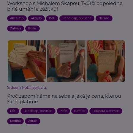
Workshop s Michalem Škapou: Tvůrčí odpoledne
plné umění a zážitků!
Akce, Tip
Aktivity
Děti
Handicap, porucha
Nemoc
Zábava
Rodič
Srdcem Robinson, z.ú.
Proč zapomínáme na sebe a jaká je cena, kterou
za to platíme
Děti
Handicap, porucha
Péče
Nemoc
Podpora a pomoc
Rodina
Zdraví