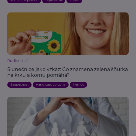
Podpora a pomoc
Zajímavost
Zdraví
Rodinná síť
Slunečnice jako vzkaz: Co znamená zelená šňůrka
na krku a komu pomáhá?
Bezpečnost
Handicap, porucha
Nemoc