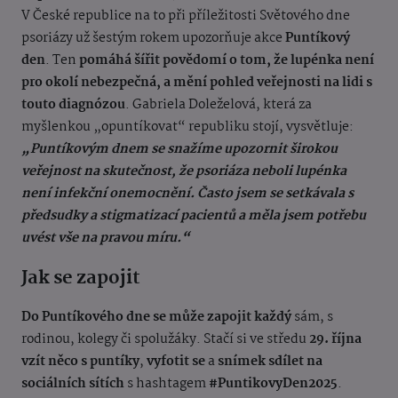
V České republice na to při příležitosti Světového dne
psoriázy už šestým rokem upozorňuje akce
Puntíkový
den
. Ten
pomáhá šířit povědomí o tom, že lupénka není
pro okolí nebezpečná, a mění pohled veřejnosti na lidi s
touto diagnózou
. Gabriela Doleželová, která za
myšlenkou „opuntíkovat“ republiku stojí, vysvětluje:
„Puntíkovým dnem se snažíme upozornit širokou
veřejnost na skutečnost, že psoriáza neboli lupénka
není infekční onemocnění. Často jsem se setkávala s
předsudky a stigmatizací pacientů a měla jsem potřebu
uvést vše na pravou míru.“
Jak se zapojit
Do Puntíkového dne se může zapojit každý
sám, s
rodinou, kolegy či spolužáky. Stačí si ve středu
29. října
vzít něco s puntíky
,
vyfotit se
a
snímek sdílet na
sociálních sítích
s hashtagem
#PuntikovyDen2025
.