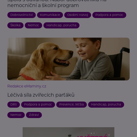
nemocniční a školní program
Dobrovolnictví
Komunikace
Osobní rozvoj
Podpora a pomoc
Školka
Nemoc
Handicap, porucha
Redakce eMaminy.cz
Léčivá síla zvířecích parťáků
Děti
Podpora a pomoc
Prevence, léčba
Handicap, porucha
Nemoc
Zdraví