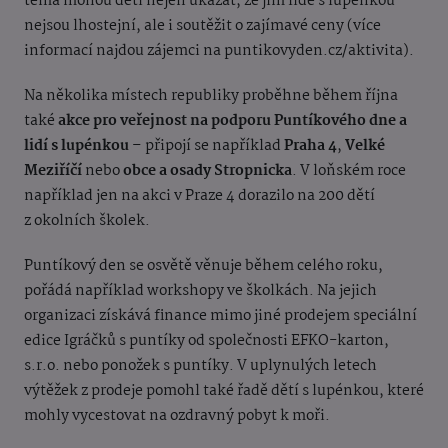
téma mohou děti nejen ukázat, že jim lidé s lupénkou
nejsou lhostejní, ale i soutěžit o zajímavé ceny (více
informací najdou zájemci na puntikovyden.cz/aktivita).
Na několika místech republiky proběhne během října
také
akce pro veřejnost na podporu Puntíkového dne a
lidí s lupénkou
– připojí se například
Praha 4
,
Velké
Meziříčí
nebo
obce a osady Stropnicka
. V loňském roce
například jen na akci v Praze 4 dorazilo na 200 dětí
z okolních školek.
Puntíkový den se osvětě věnuje během celého roku,
pořádá například workshopy ve školkách. Na jejich
organizaci získává finance mimo jiné prodejem speciální
edice Igráčků s puntíky od společnosti EFKO-karton,
s.r.o. nebo ponožek s puntíky. V uplynulých letech
výtěžek z prodeje pomohl také řadě dětí s lupénkou, které
mohly vycestovat na ozdravný pobyt k moři.