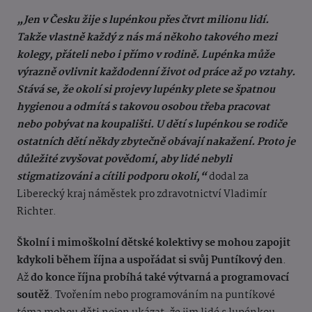
„Jen v Česku žije s lupénkou přes čtvrt milionu lidí.
Takže vlastně každý z nás má někoho takového mezi
kolegy, přáteli nebo i přímo v rodině. Lupénka může
výrazně ovlivnit každodenní život od práce až po vztahy.
Stává se, že okolí si projevy lupénky plete se špatnou
hygienou a odmítá s takovou osobou třeba pracovat
nebo pobývat na koupališti. U dětí s lupénkou se rodiče
ostatních dětí někdy zbytečně obávají nakažení. Proto je
důležité zvyšovat povědomí, aby lidé nebyli
stigmatizováni a cítili podporu okolí,“
dodal za
Liberecký kraj náměstek pro zdravotnictví Vladimír
Richter.
Školní i mimoškolní dětské kolektivy se mohou zapojit
kdykoli během října a uspořádat si svůj Puntíkový den
.
Až
do konce října probíhá také výtvarná a programovací
soutěž
. Tvořením nebo programováním na puntíkové