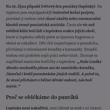
Na 29. října připadá Světový den psoriázy (lupénky)
. Na
lupénce jsou nejnápadnější
bolestivé kožní projevy
,
provázet ji mohou také
různé záněty nebo onemocnění
kloubů zvané psoriatická artritida
. Často ale
víc než
svědivá kůže bolí lidi s lupénkou reakce jejich okolí
,
které si lupénku někdy plete se špatnou hygienou a
obává se nakažení. Děti čelí nepochopení a posměchu,
přicházejí o volnočasové kroužky a kamarády. Dospělí
mohou mít problém najít práci nebo vztah. Shrnuje to
například maminka holčičky s lupénkou:
„Naše Leuška
dlouho nechodila plavat ani do tanečního kroužku,
částečně i kvůli poznámkám jiných rodičů. A právě to,
že musí přicházet o běžné dětské radosti, nás bolí
nejvíc.“
Proč se oblékáme do puntíků
Lupénka není nakažlivá
, není důvod se osob s ní stranit.