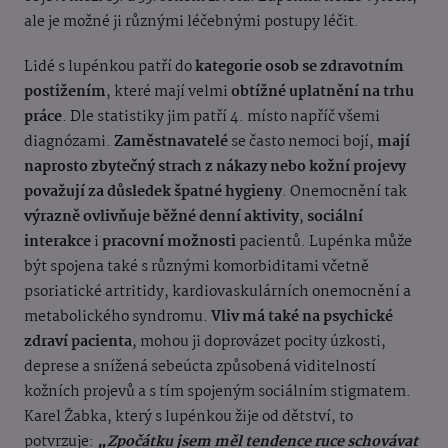
ale je možné ji různými léčebnými postupy léčit.
Lidé s lupénkou patří do
kategorie osob se zdravotním
postižením
, které mají velmi
obtížné uplatnění na trhu
práce
. Dle statistiky jim patří 4. místo napříč všemi
diagnózami.
Zaměstnavatelé
se často nemoci bojí,
mají
naprosto zbytečný strach z nákazy nebo kožní projevy
považují za důsledek špatné hygieny
. Onemocnění tak
výrazně ovlivňuje běžné denní aktivity
,
sociální
interakce
i
pracovní možnosti
pacientů.
Lupénka může
být spojena také s různými komorbiditami včetně
psoriatické artritidy, kardiovaskulárních onemocnění a
metabolického syndromu.
Vliv má také na psychické
zdraví pacienta
, mohou ji doprovázet pocity úzkosti,
deprese a snížená sebeúcta způsobená viditelností
kožních projevů a s tím spojeným sociálním stigmatem.
Karel Žabka, který s lupénkou žije od dětství, to
potvrzuje:
„Zpočátku jsem měl tendence ruce schovávat