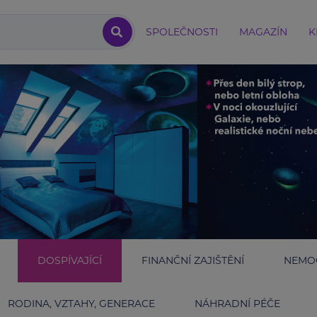
SPOLEČNOSTI
MAGAZÍN
K
DOSPÍVAJÍCÍ
FINANČNÍ ZAJIŠTĚNÍ
NEMOC
RODINA, VZTAHY, GENERACE
NÁHRADNÍ PÉČE