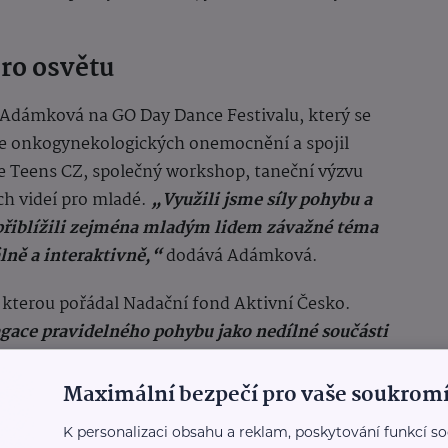
pro osvětu
ra Adámková na GO Day Dance Festivalu, který se
dne onkogynekologických onemocnění a spojil
 Teens CZ, společný workshop, taneční výzvu
ch videí pro mladé.
„Využili jsme síly pohybu a
přiblížili zejména mladým lidem závažné téma
ně a interaktivně,“
dodává Adámková.
í, kterou pořádal Nadační fond Aktivní Česko.
agace pravidelného pohybu jako nedílné součásti
ýzvu k aktivnímu přístupu k životu a péči o
o konceptu skvěle zapadl,
“ uvedla zakladatelka
Maximální bezpečí pro vaše soukromí
omory fitness a viceprezidentka Hospodářské
K personalizaci obsahu a reklam, poskytování funkcí so
al přišla osobně podpořit.