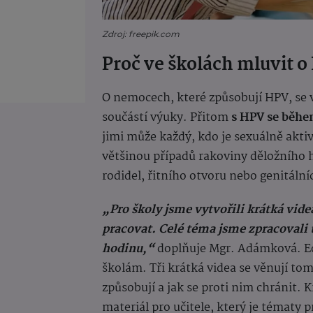
Zdroj: freepik.com
Proč ve školách mluvit 
O nemocech, které způsobují HPV, se v
součástí výuky. Přitom
s HPV se běhe
jimi může každý, kdo je sexuálně aktivn
většinou případů rakoviny děložního h
rodidel, řitního otvoru nebo genitální
„Pro školy jsme vytvořili krátká vid
pracovat. Celé téma jsme zpracovali 
hodinu,“
doplňuje Mgr. Adámková. Ed
školám. Tři krátká videa se věnují tom
způsobují a jak se proti nim chránit.
materiál pro učitele, který je tématy 