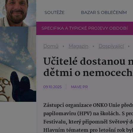
SOUTĚŽE
BAZAR S OBLEČENÍM
SPECIFIKA A TYPICKÉ PROJEVY OBDOBÍ
Domů
Magazín
Dospívající
Učitelé dostanou n
dětmi o nemocech
09.10.2025
MAVE PR
Zástupci organizace ONKO Unie před
papilomaviru (HPV) na školách. S pr
Festivalu, který připomněl Světový
Hlavním tématem pro letošní rok byl