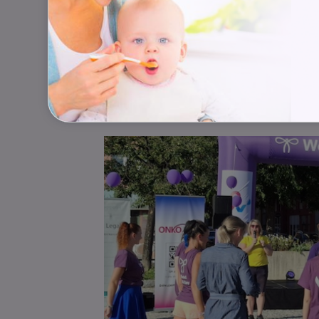
„Na zdraví každého z nás záleží. To je
se tématu prevence a péče o zdraví j
v Hospodářské komoře ČR prostředn
proměňovat slova v činy,“
doplnila da
vztahy společnosti MSD Česká republi