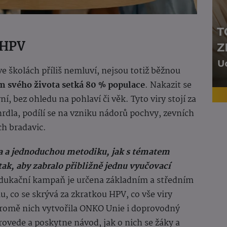
o HPV
e školách příliš nemluví, nejsou totiž běžnou
m svého života setká 80 % populace
. Nakazit se
í, bez ohledu na pohlaví či věk. Tyto viry stojí za
rdla, podílí se na vzniku nádorů pochvy, zevních
ch bradavic.
ea a jednoduchou metodiku, jak s tématem
tak, aby zabralo přibližně jednu vyučovací
ukační kampaň je určena základním a středním
u, co se skrývá za zkratkou HPV, co vše viry
 Kromě nich vytvořila ONKO Unie i doprovodný
provede a poskytne návod, jak o nich se žáky a