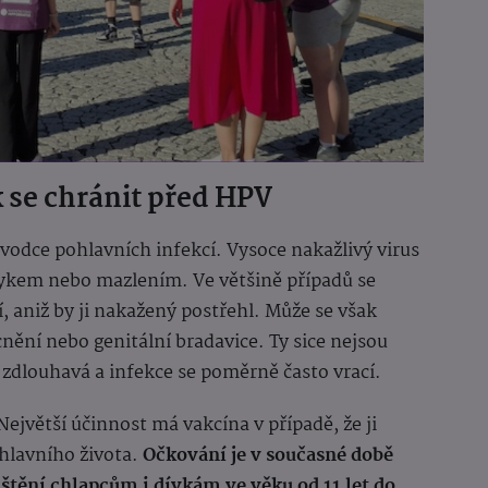
 se chránit před HPV
vodce pohlavních infekcí. Vysoce nakažlivý virus
tykem nebo mazlením. Ve většině případů se
, aniž by ji nakažený postřehl. Může se však
ění nebo genitální bradavice. Ty sice nejsou
vá zdlouhavá a infekce se poměrně často vrací.
 Největší účinnost má vakcína v případě, že ji
ohlavního života.
Očkování je v současné době
štění chlapcům i dívkám ve věku od 11 let do