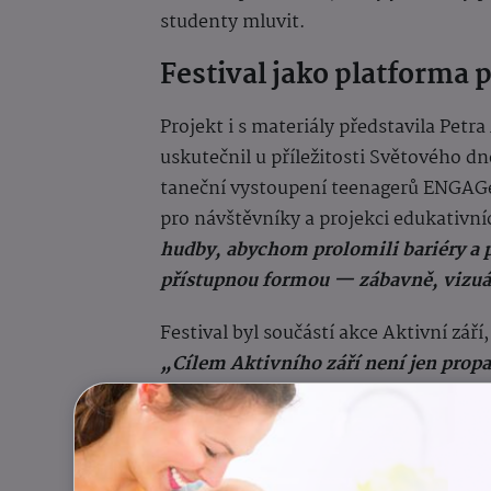
studenty mluvit.
Festival jako platforma 
Projekt i s materiály představila Pet
uskutečnil u příležitosti Světového 
taneční vystoupení teenagerů ENGAGe
pro návštěvníky a projekci edukativní
hudby, abychom prolomili bariéry a 
přístupnou formou — zábavně, vizuál
Festival byl součástí akce Aktivní zář
„Cílem Aktivního září není jen prop
fyzického a duševního zdraví. Jde o v
sebe. GO Day Dance Festival do tohot
Aktivního Česka, prezidentka České k
komory ČR Jana Havrdová, která festiv