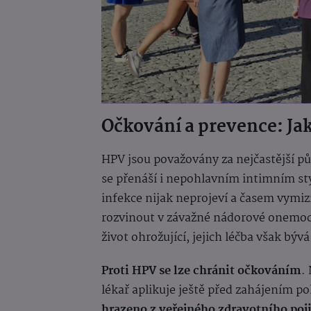
Očkování a prevence: Jak
HPV jsou považovány za nejčastější pů
se přenáší i nepohlavním intimním s
infekce nijak neprojeví a časem vymizí
rozvinout v závažné nádorové onemocn
život ohrožující, jejich léčba však bý
Proti HPV se lze chránit očkováním
.
lékař aplikuje ještě před zahájením p
hrazeno z veřejného zdravotního poji