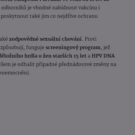
 odborníků je vhodné nabídnout vakcínu i
poskytnout také jim co nejdříve ochranu
také
zodpovědné sexuální chování
. Proti
 způsobují, funguje
screeningový program
, jež
děložního hrdla u žen starších 15 let
a
HPV DNA
Cílem je odhalit případné přednádorové změny na
i onemocnění.