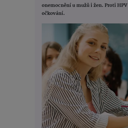
onemocnění u mužů i žen. Proti HPV
očkování.