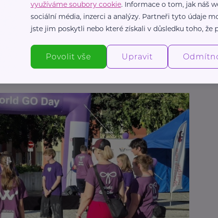
využíváme soubory cookie
. Informace o tom, jak náš w
sociální média, inzerci a analýzy. Partneři tyto údaje
 důvod, proč jsme rádi festival podpořili a proč
jste jim poskytli nebo které získali v důsledku toho, že p
ednotlivců i širší komunity aktivně věnujeme i
ictvím iniciativy Women4Health. Chceme
Povolit vše
Upravit
Odmítn
lší účastnice festivalu, ředitelka pro vnější
ka Eva Karásková.