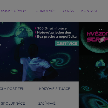
RAJSKÉ ÚŘADY
FORMULÁŘE
O NÁS
KONTAKT
I A POSTIŽENÍ
KRIZOVÉ SITUACE
SPOLUPRÁCE
ZAJÍMAVÉ