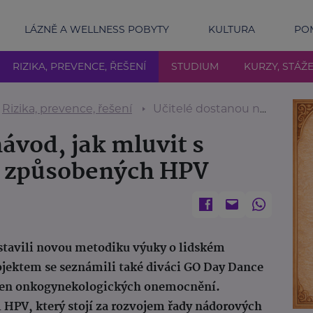
LÁZNĚ A WELLNESS POBYTY
KULTURA
POM
RIZIKA, PREVENCE, ŘEŠENÍ
STUDIUM
KURZY, STÁŽ
Rizika, prevence, řešení
Učitelé dostanou návod, jak mluvit s dětmi o nemocech způsobených HPV
ávod, jak mluvit s
 způsobených HPV
stavili novou metodiku výuky o lidském
ojektem se seznámili také diváci GO Day Dance
 den onkogynekologických onemocnění.
 HPV, který stojí za rozvojem řady nádorových