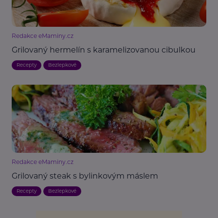
Redakce eMaminy.cz
Grilovaný hermelín s karamelizovanou cibulkou
Recepty
Bezlepkové
Redakce eMaminy.cz
Grilovaný steak s bylinkovým máslem
Recepty
Bezlepkové