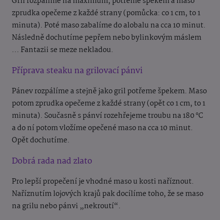
Gril rozpálíme na maximum, potřeme špekem a maso
zprudka opečeme z každé strany (pomůcka: co 1 cm, to 1
minuta). Poté maso zabalíme do alobalu na cca 10 minut.
Následně dochutíme pepřem nebo bylinkovým máslem
... Fantazii se meze nekladou.
Příprava steaku na grilovací pánvi
Pánev rozpálíme a stejně jako gril potřeme špekem. Maso
potom zprudka opečeme z každé strany (opět co 1 cm, to 1
minuta). Současně s pánví rozehřejeme troubu na 180 °C
a do ní potom vložíme opečené maso na cca 10 minut.
Opět dochutíme.
Dobrá rada nad zlato
Pro lepší propečení je vhodné maso u kosti naříznout.
Naříznutím lojových krajů pak docílíme toho, že se maso
na grilu nebo pánvi „nekroutí“.