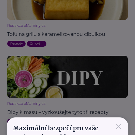
Redakce eMaminy.cz
Tofu na grilu s karamelizovanou cibulkou
Recepty
Grilování
Redakce eMaminy.cz
Dipy k masu – vyzkoušejte tyto tři recepty
×
Grilování
Recepty
Maximální bezpečí pro vaše