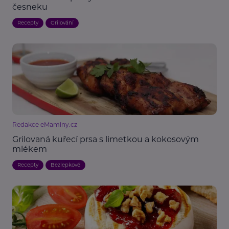
česneku
Recepty
Grilování
Redakce eMaminy.cz
Grilovaná kuřecí prsa s limetkou a kokosovým
mlékem
Recepty
Bezlepkové