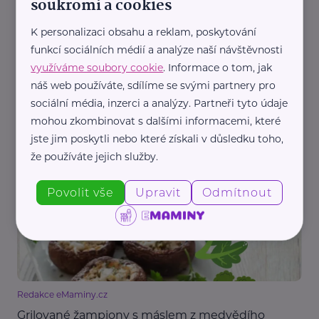
soukromí a cookies
K personalizaci obsahu a reklam, poskytování
funkcí sociálních médií a analýze naší návštěvnosti
využíváme soubory cookie
. Informace o tom, jak
náš web používáte, sdílíme se svými partnery pro
sociální média, inzerci a analýzy. Partneři tyto údaje
Redakce eMaminy.cz
mohou zkombinovat s dalšími informacemi, které
Grilované kuřecí špízy s tzatziki
jste jim poskytli nebo které získali v důsledku toho,
Recepty
Bezlepkové
že používáte jejich služby.
Povolit vše
Upravit
Odmítnout
Redakce eMaminy.cz
Grilované žampiony s máslem z medvědího