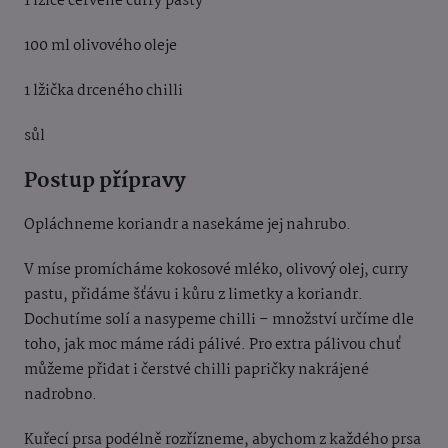
1 lžíce červené curry pasty
100 ml olivového oleje
1 lžička drceného chilli
sůl
Postup přípravy
Opláchneme koriandr a nasekáme jej nahrubo.
V míse promícháme kokosové mléko, olivový olej, curry
pastu, přidáme šťávu i kůru z limetky a koriandr.
Dochutíme solí a nasypeme chilli – množství určíme dle
toho, jak moc máme rádi pálivé. Pro extra pálivou chuť
můžeme přidat i čerstvé chilli papričky nakrájené
nadrobno.
Kuřecí prsa podélně rozřízneme, abychom z každého prsa