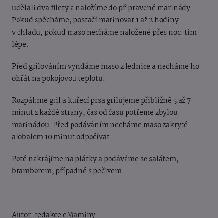
udělali dva filety a naložíme do připravené marinády.
Pokud spěcháme, postačí marinovat 1 až 2 hodiny
v chladu, pokud maso necháme naložené přes noc, tím
lépe.
Před grilováním vyndáme maso z lednice a necháme ho
ohřát na pokojovou teplotu.
Rozpálíme gril a kuřecí prsa grilujeme přibližně 5 až 7
minut z každé strany, čas od času potřeme zbylou
marinádou. Před podáváním necháme maso zakryté
alobalem 10 minut odpočívat.
Poté nakrájíme na plátky a podáváme se salátem,
bramborem, případně s pečivem.
Autor: redakce eMaminy