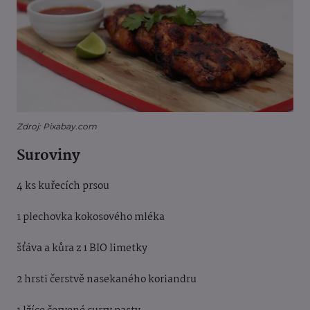
Zdroj: Pixabay.com
Suroviny
4 ks kuřecích prsou
1 plechovka kokosového mléka
šťáva a kůra z 1 BIO limetky
2 hrsti čerstvě nasekaného koriandru