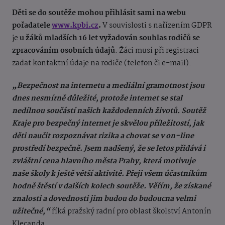
Děti se do soutěže mohou přihlásit sami na webu
pořadatele
www.kpbi.cz
.
V souvislosti s nařízením GDPR
je
u žáků mladších 16 let vyžadován souhlas rodičů se
zpracováním osobních údajů
. Žáci musí při registraci
zadat kontaktní údaje na rodiče (telefon či e-mail).
„Bezpečnost na internetu a mediální gramotnost jsou
dnes nesmírně důležité, protože internet se stal
nedílnou součástí našich každodenních životů. Soutěž
Kraje pro bezpečný internet je skvělou příležitostí, jak
děti naučit rozpoznávat rizika a chovat se v on-line
prostředí bezpečně. Jsem nadšený, že se letos přidává i
zvláštní cena hlavního města Prahy, která motivuje
naše školy k ještě větší aktivitě. Přeji všem účastníkům
hodně štěstí v dalších kolech soutěže. Věřím, že získané
znalosti a dovednosti jim budou do budoucna velmi
užitečné,“
říká pražský radní pro oblast školství Antonín
Klecanda.