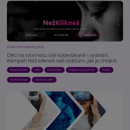
Královéhradecký kraj
Děti na internetu čelí kyberšikaně i vydírání.
Kampaň Než klikneš radí rodičům, jak je chránit
Bezpečnost
Děti
Dospívání
Podpora a pomoc
Rodič
Technologie
Výchova dětí