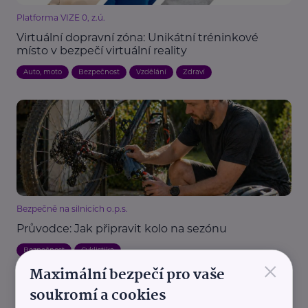
Platforma VIZE 0, z.ú.
Virtuální dopravní zóna: Unikátní tréninkové
místo v bezpečí virtuální reality
Auto, moto
Bezpečnost
Vzdělání
Zdraví
Bezpečně na silnicích o.p.s.
Průvodce: Jak připravit kolo na sezónu
Bezpečnost
Cyklistika
×
Maximální bezpečí pro vaše
soukromí a cookies