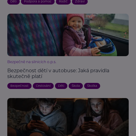
Děti
Podpora a pomoc
Rodič
Zdraví
Bezpečně na silnicích o.p.s.
Bezpečnost dětí v autobuse: Jaká pravidla
skutečně platí
Bezpečnost
Cestování
Děti
Škola
Školka