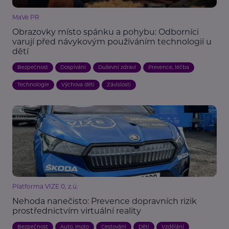
MaVe PR
Obrazovky místo spánku a pohybu: Odborníci
varují před návykovým používáním technologií u
dětí
Bezpečnost
Dospívání
Duševní zdraví
Prevence, léčba
Technologie
Výchova dětí
Závislosti
Platforma VIZE 0, z.ú.
Nehoda nanečisto: Prevence dopravních rizik
prostřednictvím virtuální reality
Bezpečnost
Auto, moto
Cestování
Děti
Vzdělání