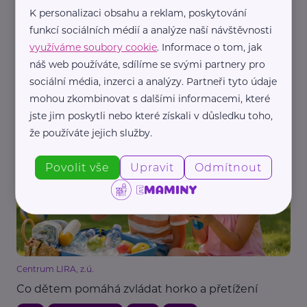
K personalizaci obsahu a reklam, poskytování
funkcí sociálních médií a analýze naší návštěvnosti
využíváme soubory cookie
. Informace o tom, jak
náš web používáte, sdílíme se svými partnery pro
Bezpečně na silnicích o.p.s.
sociální média, inzerci a analýzy. Partneři tyto údaje
Největší riziko pro děti v dopravě? Vedle bouraček
mohou zkombinovat s dalšími informacemi, které
také parkoviště a couvání
jste jim poskytli nebo které získali v důsledku toho,
že používáte jejich služby.
Auto, moto
Bezpečnost
Cestování
Děti
Zdraví
Povolit vše
Upravit
Odmítnout
Centrum LIRA, z.ú.
Co dětem pomáhá zvládat horko a přetížení