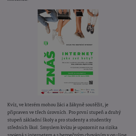
Kvíz, ve kterém mohou žáci a žákyně soutěžit, je
připraven ve třech úrovních. Pro první stupeň a druhý
stupeň základní školy a pro studenty a studentky
středních škol. Smyslem kvízu je upozornit na rizika
spojená s internetem a s bezpečným chováním v on-line