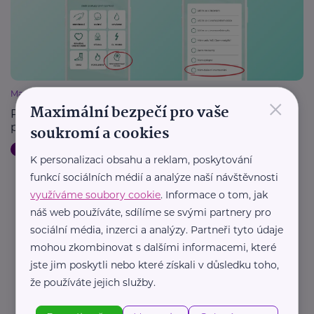
×
Magistrát hlavního města Prahy
Maximální bezpečí pro vaše
Psychosociální pomoc v aplikaci Záchranka
pomohla tisícům lidí
soukromí a cookies
Duševní zdraví
Podpora a pomoc
Technologie
Zdraví
K personalizaci obsahu a reklam, poskytování
funkcí sociálních médií a analýze naší návštěvnosti
využíváme soubory cookie
. Informace o tom, jak
náš web používáte, sdílíme se svými partnery pro
Další články
sociální média, inzerci a analýzy. Partneři tyto údaje
mohou zkombinovat s dalšími informacemi, které
jste jim poskytli nebo které získali v důsledku toho,
že používáte jejich služby.