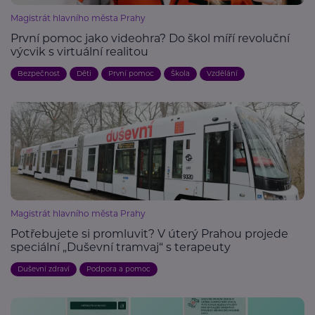
Magistrát hlavního města Prahy
První pomoc jako videohra? Do škol míří revoluční
výcvik s virtuální realitou
Bezpečnost
Děti
První pomoc
Škola
Vzdělání
Magistrát hlavního města Prahy
Potřebujete si promluvit? V úterý Prahou projede
speciální „Duševní tramvaj“ s terapeuty
Duševní zdraví
Podpora a pomoc