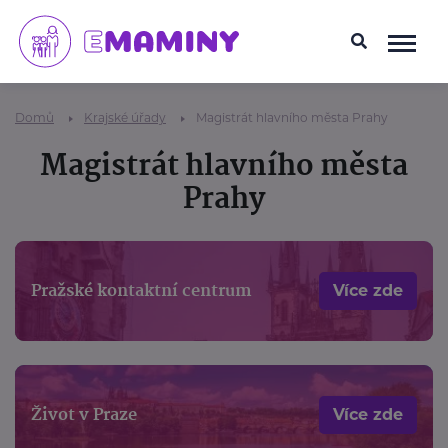
Domů
Krajské úřady
Magistrát hlavního města Prahy
Magistrát hlavního města
Prahy
Pražské kontaktní centrum
Více zde
Život v Praze
Více zde