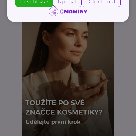
Povolit vše
Upravit
Odmítnout