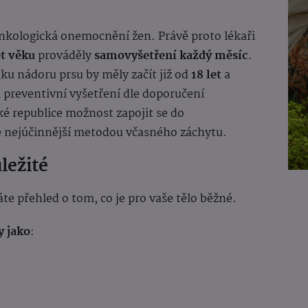
onkologická onemocnění žen. Právě proto lékaři
et věku
prováděly
samovyšetření každý měsíc
.
ku nádoru prsu by měly začít již od
18 let
a
 preventivní vyšetření dle doporučení
é republice možnost zapojit se do
je nejúčinnější metodou včasného záchytu.
ležité
e přehled o tom, co je pro vaše tělo běžné.
 jako
:
,