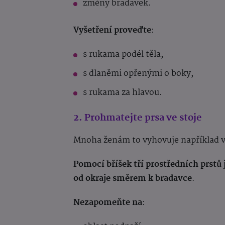
změny bradavek.
Vyšetření proveďte
:
s rukama podél těla,
s dlaněmi opřenými o boky,
s rukama za hlavou.
2. Prohmatejte prsa ve stoje
Mnoha ženám to vyhovuje například v
Pomocí bříšek tří prostředních prst
od okraje směrem k bradavce
.
Nezapomeňte na
: