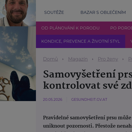
SOUTĚŽE
BAZAR S OBLEČENÍM
OD PLÁNOVÁNÍ K PORODU
PO PORO
KONDICE, PREVENCE A ŽIVOTNÍ STYL
Domů
Magazín
Pro ženy
P
Samovyšetření prs
kontrolovat své zd
20.05.2026
GESUNDHEIT.GV.AT
Pravidelné samovyšetření prsu může
uniknout pozornosti. Přestože nenah