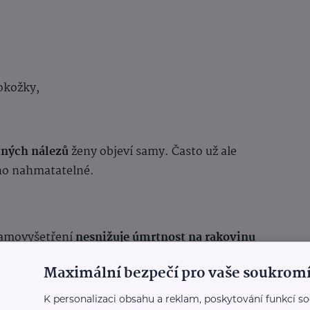
okožky,
ných nálezů
ženy objeví samy. Často už ale
adno nahmatatelné.
samovyšetření
nesnižuje úmrtnost na rakovinu
etření nemá smysl. Naopak,
vyšší
Maximální bezpečí pro vaše soukromí
k rychlejší návštěvě lékaře při podezření
, což
K personalizaci obsahu a reklam, poskytování funkcí so