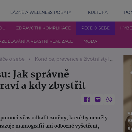
LÁZNĚ A WELLNESS POBYTY
KULTURA
POM
DU
ZDRAVOTNÍ KOMPLIKACE
PÉČE O SEBE
HÝBE
VZDĚLÁVÁNÍ A VLASTNÍ REALIZACE
MÓDA
éče o sebe
Kondice, prevence a životní styl
Samovy
u: Jak správně
raví a kdy zbystřit
 pomoci včas odhalit změny, které by neměly
razuje mamografii ani odborné vyšetření,