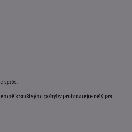
e sprše.
ů jemně krouživými pohyby prohmatejte celý prs