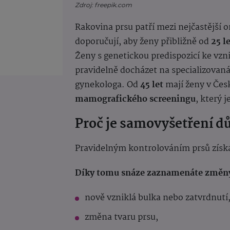
Zdroj: freepik.com
Rakovina prsu patří mezi nejčastější 
doporučují, aby ženy přibližně od
25 l
Ženy s genetickou predispozicí ke vzni
pravidelně docházet na specializovaná
gynekologa. Od
45 let
mají ženy v Česk
mamografického screeningu
, který 
Proč je samovyšetření dů
Pravidelným kontrolováním prsů získát
Díky tomu snáze zaznamenáte změny
nově vzniklá bulka nebo zatvrdnutí
změna tvaru prsu,