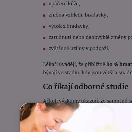
vpáčení kůže,
změna vzhledu bradavky,
výtok z bradavky,
zarudnutí nebo neobvyklé změny p
zvětšené uzliny v podpaží.
Lékaři uvádějí, že přibližně
80 % hmat
bývají ve stadiu, kdy jsou větší a sn
Co říkají odborné studie
Ačkoli výzkumy ukazují, že samotné 
prsu
, neznamená to však, že samovyš
informovanost o změnách v prsu vede 
může být zásadní.