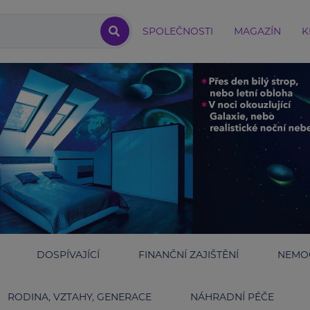
SPOLEČNOSTI
MAGAZÍN
K
DOSPÍVAJÍCÍ
FINANČNÍ ZAJIŠTĚNÍ
NEMOC
RODINA, VZTAHY, GENERACE
NÁHRADNÍ PÉČE