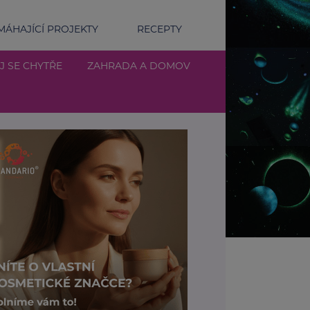
ÁHAJÍCÍ PROJEKTY
RECEPTY
J SE CHYTŘE
ZAHRADA A DOMOV
šetření prsu: Jak správně kontrolovat své zdraví a kdy z