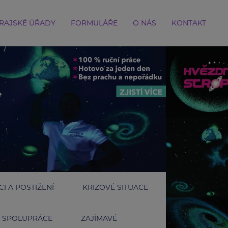
RAJSKÉ ÚŘADY
FORMULÁŘE
O NÁS
KONTAKT
I A POSTIŽENÍ
KRIZOVÉ SITUACE
SPOLUPRÁCE
ZAJÍMAVÉ