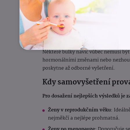
Samovyšetření nenahraz
Ani pravidelné samovyšetření, ani ko
vyšetření
, které jako jediné prokazate
záchytu velmi malých změn ještě před
Některé bulky navíc vůbec nemusí být
hormonálními změnami nebo nezhoubn
poskytne až odborné vyšetření.
Kdy samovyšetření prov
Pro dosažení nejlepších výsledků je 
Ženy v reprodukčním věku
: Ideáln
nejměkčí a nejlépe prohmatná.
Ženy po menopauze
: Doporučuje se