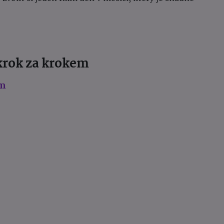
krok za krokem
em