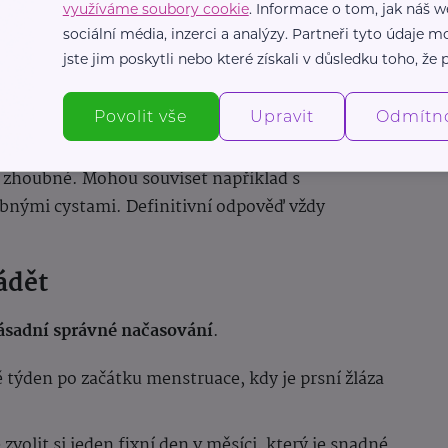
využíváme soubory cookie
. Informace o tom, jak náš w
uje mamografii
sociální média, inzerci a analýzy. Partneři tyto údaje
jste jim poskytli nebo které získali v důsledku toho, že p
ntrola lékařem nedokáží nahradit
mamografické
lně snižuje riziko úmrtí na rakovinu prsu díky
Povolit vše
Upravit
Odmítn
 tím, než jsou hmatné.
 zhoubné. Mohou souviset například s
ými cystami. Definitivní odpověď vždy
ádět
zásadní správné načasování
.
ě týden po začátku menstruace, kdy je prsní žláza
 zvolit si jeden fixní den v měsíci, který je snadné