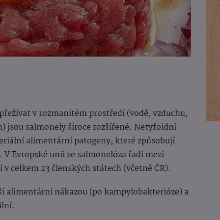
přežívat v rozmanitém prostředí (vodě, vzduchu,
) jsou salmonely široce rozšířené. Netyfoidní
eriální alimentární patogeny, které způsobují
ě.
V Evropské unii se salmonelóza řadí mezi
 v celkem 23 členských státech (včetně ČR).
í alimentární nákazou (po kampylobakterióze) a
lní.