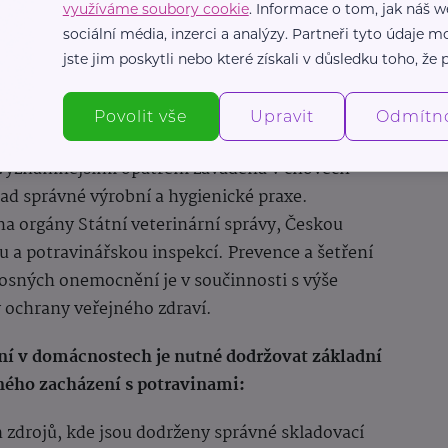
využíváme soubory cookie
. Informace o tom, jak náš w
sociální média, inzerci a analýzy. Partneři tyto údaje
– počet případů a incidence podle roku vykázání.
jste jim poskytli nebo které získali v důsledku toho, že p
ní systém infekčních nemocí)
Povolit vše
Upravit
Odmítn
ejvýznamnějšími opatření zaváděná v chovech
sad správné výrobní a hygienické praxe.
na orgány Státní veterinární správy, Českou
 a potravinářskou inspekcí. Prevence a šetření
sných onemocnění je v součinnosti s výše
ochrany veřejného zdraví.
í v domácnostech je nutné dodržovat základní
ného zacházení s potravinami:
zdrojů, kde jsou dodrženy správné skladovací