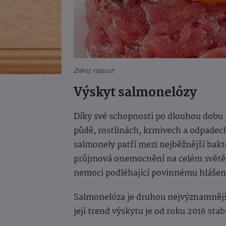
Zdroj: nzip.cz
Výskyt salmonelózy
Díky své schopnosti po dlouhou dobu 
půdě, rostlinách, krmivech a odpadech
salmonely patří mezi nejběžnější bakt
průjmová onemocnění na celém svět
nemoci podléhající povinnému hlášení
Salmonelóza je druhou nejvýznamnějš
její trend výskytu je od roku 2016 stabi