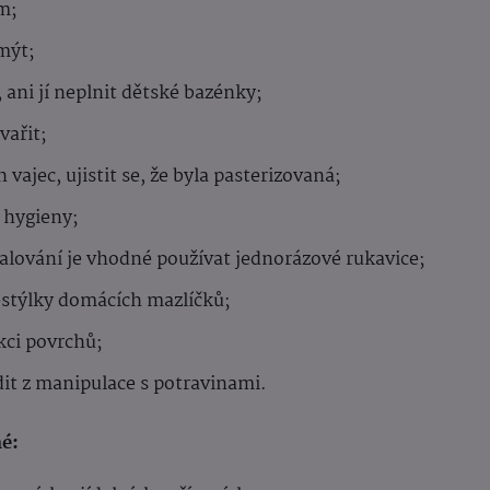
m;
mýt;
ani jí neplnit dětské bazénky;
vařit;
ajec, ujistit se, že byla pasterizovaná;
 hygieny;
lování je vhodné používat jednorázové rukavice;
estýlky domácích mazlíčků;
kci povrchů;
it z manipulace s potravinami.
é: