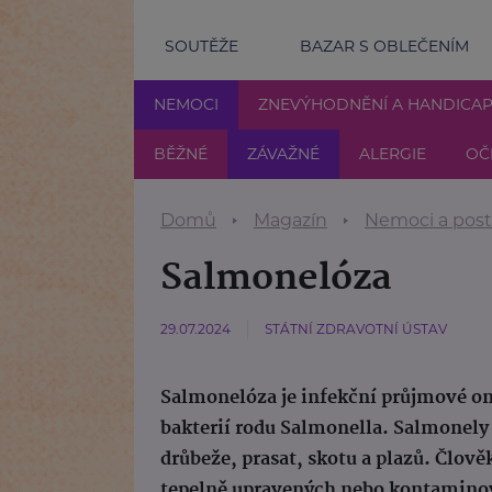
SOUTĚŽE
BAZAR S OBLEČENÍM
NEMOCI
ZNEVÝHODNĚNÍ A HANDICA
BĚŽNÉ
ZÁVAŽNÉ
ALERGIE
OČ
Domů
Magazín
Nemoci a post
Salmonelóza
29.07.2024
STÁTNÍ ZDRAVOTNÍ ÚSTAV
Salmonelóza je infekční průjmové on
bakterií rodu Salmonella. Salmonely 
drůbeže, prasat, skotu a plazů. Člov
tepelně upravených nebo kontaminov