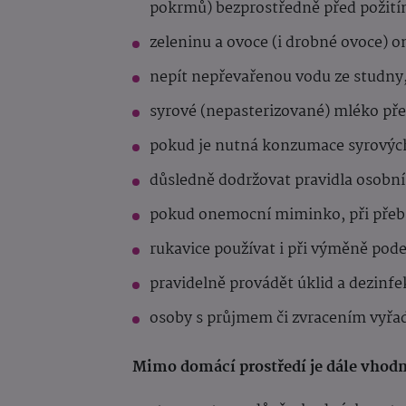
pokrmů) bezprostředně před požití
zeleninu a ovoce (i drobné ovoce) o
nepít nepřevařenou vodu ze studny, 
syrové (nepasterizované) mléko pře
pokud je nutná konzumace syrových v
důsledně dodržovat pravidla osobní
pokud onemocní miminko, při přeba
rukavice používat i při výměně pod
pravidelně provádět úklid a dezinfe
osoby s průjmem či zvracením vyřad
Mimo domácí prostředí je dále vhodn