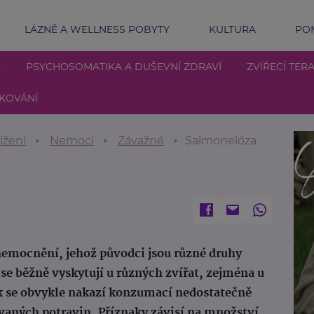
LÁZNĚ A WELLNESS POBYTY
KULTURA
POM
P
PSYCHOSOMATIKA A DUŠEVNÍ ZDRAVÍ
ZVÍŘECÍ TERA
KOVÁNÍ
ižení
Nemoci
Závažné
Salmonelóza
emocnění, jehož původci jsou různé druhy
se běžně vyskytují u různých zvířat, zejména u
ěk se obvykle nakazí konzumací nedostatečně
aných potravin. Příznaky závisí na množství