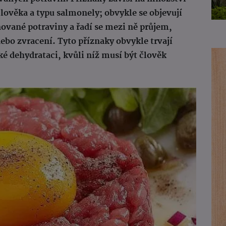
lověka a typu salmonely; obvykle se objevují
vané potraviny a řadí se mezi ně průjem,
ebo zvracení. Tyto příznaky obvykle trvají
ké dehydrataci, kvůli níž musí být člověk