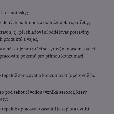
at termotašky;
vedených podmínek a dodržet dobu spotřeby;
avin, tj. při skladování oddělovat potraviny
h produktů a vajec;
 a nástroje pro práci se syrovým masem a vejci
e zpracování pokrmů pro přímou konzumaci;
ve tepelně zpracovat a konzumovat (opětovně ho
 pod tekoucí vodou (vzniká aerosol, který
ěty);
tepelně opracovat (zásadní je teplota uvnitř