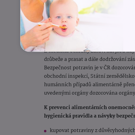
Salmonelóza v ČR v letech 2012–2023 
(Zdroj: Informač
Prevence salmonelózy
Z hlediska ochrany zdraví lidí jsou n
drůbeže a prasat a dále dodržování zá
Bezpečnost potravin je v ČR dozorová
obchodní inspekcí, Státní zemědělskou
humánních případů alimentárně přeno
uvedenými orgány dozorována orgány 
K prevenci alimentárních onemocněn
hygienická pravidla a návyky bezpeč
kupovat potraviny z důvěryhodných 