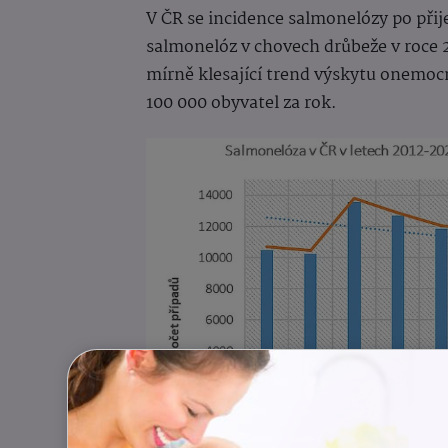
V ČR se incidence salmonelózy po přij
salmonelóz v chovech drůbeže v roce 
mírně klesající trend výskytu onemoc
100 000 obyvatel za rok.