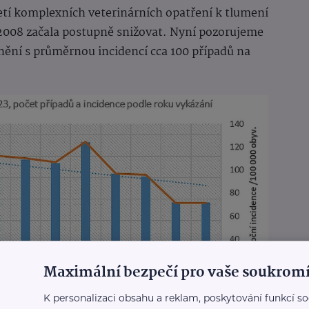
etí komplexních veterinárních opatření k tlumení
2008 začala postupně snižovat. Nyní pozorujeme
nění s průměrnou incidencí cca 100 případů na
Maximální bezpečí pro vaše soukromí
K personalizaci obsahu a reklam, poskytování funkcí so