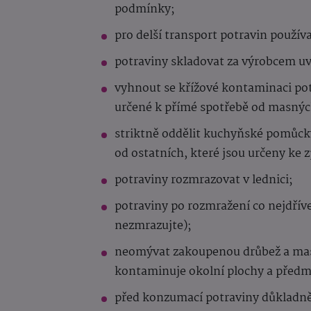
podmínky;
pro delší transport potravin použív
potraviny skladovat za výrobcem u
vyhnout se křížové kontaminaci potr
určené k přímé spotřebě od masnýc
striktně oddělit kuchyňské pomůcky
od ostatních, které jsou určeny k
potraviny rozmrazovat v lednici;
potraviny po rozmražení co nejdří
nezmrazujte);
neomývat zakoupenou drůbež a maso
kontaminuje okolní plochy a předm
před konzumací potraviny důkladně 