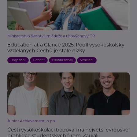
Ministerstvo školství, mládeže a tělovýchovy ČR
Education at a Glance 2025: Podíl vysokoškolsky
vzdělaných Čechů je stále nízký
Dospívání
Gender
Osobní rozvoj
Vzdělání
Junior Achievement, o.p.s.
Čeští vysokoškoláci bodovali na největší evropské
přehlídce studentských firem. Zaujali