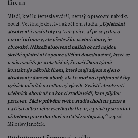
firem
Mladí, kteří u řemesla vydrží, nemají o pracovní nabídky
nouzi. Většina je dostává už během studia.
„Uplatnění
absolventů naší školy na trhu práce, ať již se jedná o
maturitní obory, ale především učební obory, je
obrovské. Někteří absolventi našich oborů najdou
skvělé uplatnění i s pouze dílčími dovednostmi, které se
u nás naučili. Je zcela běžné, že naši školu týdně
kontaktuje několik firem, které mají zájem nejen o
absolventy daných oborů, ale i o možnost přijmout žáky
vyšších ročníků na odborný výcvik. Zvláště absolventi
učebních oborů už na konci studia vědí, kam půjdou
pracovat. Žáci v průběhu svého studia chodí na praxe a
na části odborného výcviku do firem, a právě ty se s nimi
už během praxe domluví na další spolupráci,“
popsal
Miloslav Janeček.