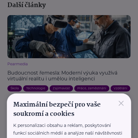
Další články
Pearmedia
Budoucnost řemesla: Moderní výuka využívá
virtuální realitu i umělou inteligenci
Škola
Technologie
Zajímavost
Práce, zaměstnání
Vzdělání
×
Maximální bezpečí pro vaše
soukromí a cookies
K personalizaci obsahu a reklam, poskytování
funkcí sociálních médií a analýze naší návštěvnosti