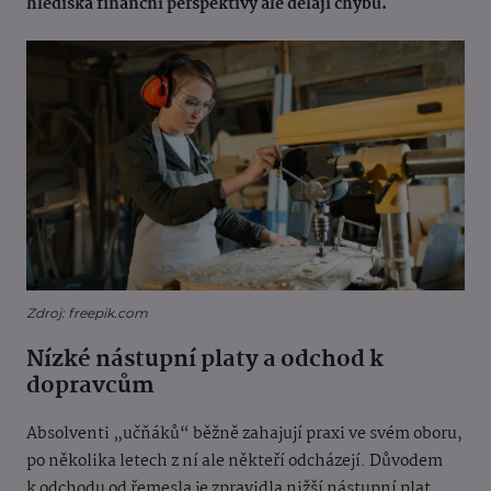
hlediska finanční perspektivy ale dělají chybu.
Zdroj: freepik.com
Nízké nástupní platy a odchod k
dopravcům
Absolventi „učňáků“ běžně zahajují praxi ve svém oboru,
po několika letech z ní ale někteří odcházejí. Důvodem
k odchodu od řemesla je zpravidla nižší nástupní plat.