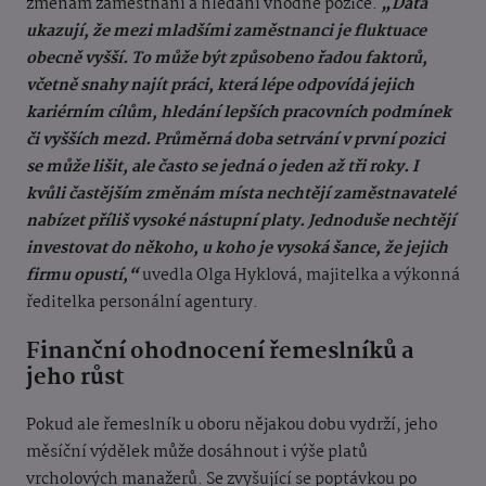
změnám zaměstnání a hledání vhodné pozice.
„Data
ukazují, že mezi mladšími zaměstnanci je fluktuace
obecně vyšší. To může být způsobeno řadou faktorů,
včetně snahy najít práci, která lépe odpovídá jejich
kariérním cílům, hledání lepších pracovních podmínek
či vyšších mezd. Průměrná doba setrvání v první pozici
se může lišit, ale často se jedná o jeden až tři roky. I
kvůli častějším změnám místa nechtějí zaměstnavatelé
nabízet příliš vysoké nástupní platy. Jednoduše nechtějí
investovat do někoho, u koho je vysoká šance, že jejich
firmu opustí,“
uvedla Olga Hyklová, majitelka a výkonná
ředitelka personální agentury.
Finanční ohodnocení řemeslníků a
jeho růst
Pokud ale řemeslník u oboru nějakou dobu vydrží, jeho
měsíční výdělek může dosáhnout i výše platů
vrcholových manažerů. Se zvyšující se poptávkou po