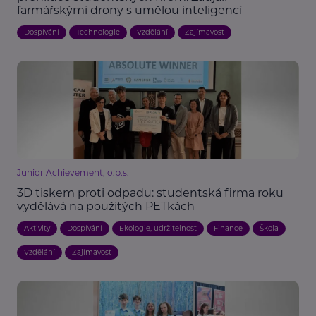
farmářskými drony s umělou inteligencí
Dospívání
Technologie
Vzdělání
Zajímavost
Junior Achievement, o.p.s.
3D tiskem proti odpadu: studentská firma roku
vydělává na použitých PETkách
Aktivity
Dospívání
Ekologie, udržitelnost
Finance
Škola
Vzdělání
Zajímavost