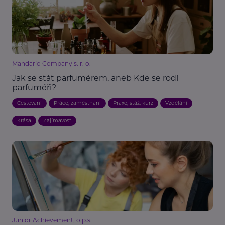
Mandario Company s. r. o.
Jak se stát parfumérem, aneb Kde se rodí
parfuméři?
Cestování
Práce, zaměstnání
Praxe, stáž, kurz
Vzdělání
Krása
Zajímavost
Junior Achievement, o.p.s.