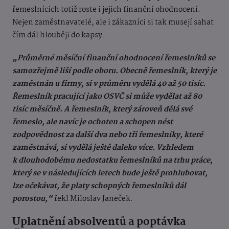
řemeslnících totiž roste i jejich finanční ohodnocení.
Nejen zaměstnavatelé, ale i zákazníci si tak musejí sahat
čím dál hlouběji do kapsy.
„Průměrné měsíční finanční ohodnocení řemeslníků se
samozřejmě liší podle oboru. Obecně řemeslník, který je
zaměstnán u firmy, si v průměru vydělá 40 až 50 tisíc.
Řemeslník pracující jako OSVČ si může vydělat až 80
tisíc měsíčně. A řemeslník, který zároveň dělá své
řemeslo, ale navíc je ochoten a schopen nést
zodpovědnost za další dva nebo tři řemeslníky, které
zaměstnává, si vydělá ještě daleko více. Vzhledem
k dlouhodobému nedostatku řemeslníků na trhu práce,
který se v následujících letech bude ještě prohlubovat,
lze očekávat, že platy schopných řemeslníků dál
porostou,“
řekl Miloslav Janeček.
Uplatnění absolventů a poptávka