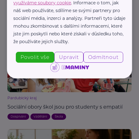
využíváme soubory cookie
. Informace o tom, jak
náš web používáte, sdílíme se svými partnery pro
Pearmedia
sociální média, inzerci a analýzy. Partneři tyto údaje
Zahraniční stáže mění budoucnost učňů: Vracejí
mohou zkombinovat s dalšími informacemi, které
se sebevědomější a s lepší angličtinou
jste jim poskytli nebo které získali v důsledku toho,
Aktivity
Angličtina
Dospívání
Praxe, stáž, kurz
Vzdělání
že používáte jejich služby.
Povolit vše
Upravit
Odmítnout
Pardubický kraj
Sociální obory škol jsou pro studenty s empatií
Dospívání
Vzdělání
Škola