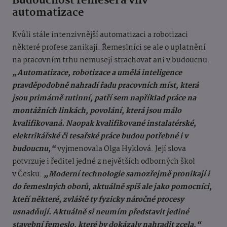
Budoucnost řemesel a vliv
automatizace
Kvůli stále intenzivnější automatizaci a robotizaci
některé profese zanikají. Řemeslníci se ale o uplatnění
na pracovním trhu nemusejí strachovat ani v budoucnu.
„Automatizace, robotizace a umělá inteligence
pravděpodobně nahradí řadu pracovních míst, která
jsou primárně rutinní, patří sem například práce na
montážních linkách, povolání, která jsou málo
kvalifikovaná. Naopak kvalifikované instalatérské,
elektrikářské či tesařské práce budou potřebné i v
budoucnu,“
vyjmenovala Olga Hyklová. Její slova
potvrzuje i ředitel jedné z největších odborných škol
v Česku.
„Moderní technologie samozřejmě pronikají i
do řemeslných oborů, aktuálně spíš ale jako pomocníci,
kteří některé, zvláště ty fyzicky náročné procesy
usnadňují. Aktuálně si neumím představit jediné
stavební řemeslo, které by dokázaly nahradit zcela,“