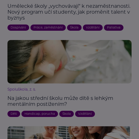
Umělecké školy „vychovávají“ k nezaměstnanosti.
Nový program učí studenty, jak proměnit talent v
byznys
Dospívání
Práce, zaměstnání
Škola
Vzdělání
Paliativa
Spoluškola, z. s.
Na jakou střední školu může dítě s lehkým
mentálním postižením?
Děti
Handicap, porucha
Škola
Vzdělání