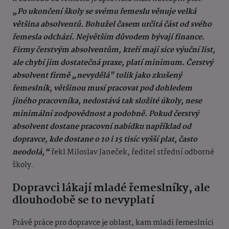
„Po ukončení školy se svému řemeslu věnuje velká
většina absolventů. Bohužel časem určitá část od svého
řemesla odchází. Největším důvodem bývají finance.
Firmy čerstvým absolventům, kteří mají sice výuční list,
ale chybí jim dostatečná praxe, platí minimum. Čerstvý
absolvent firmě „nevydělá" tolik jako zkušený
řemeslník, většinou musí pracovat pod dohledem
jiného pracovníka, nedostává tak složité úkoly, nese
minimální zodpovědnost a podobně. Pokud čerstvý
absolvent dostane pracovní nabídku například od
dopravce, kde dostane o 10 i 15 tisíc vyšší plat, často
neodolá,“
řekl Miloslav Janeček, ředitel střední odborné
školy.
Dopravci lákají mladé řemeslníky, ale
dlouhodobě se to nevyplatí
Právě práce pro dopravce je oblast, kam mladí řemeslníci