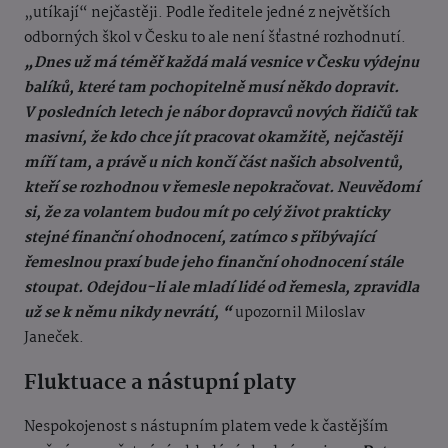
„utíkají“ nejčastěji. Podle ředitele jedné z největších
odborných škol v Česku to ale není šťastné rozhodnutí.
„Dnes už má téměř každá malá vesnice v Česku výdejnu
balíků, které tam pochopitelně musí někdo dopravit.
V posledních letech je nábor dopravců nových řidičů tak
masivní, že kdo chce jít pracovat okamžitě, nejčastěji
míří tam, a právě u nich končí část našich absolventů,
kteří se rozhodnou v řemesle nepokračovat. Neuvědomí
si, že za volantem budou mít po celý život prakticky
stejné finanční ohodnocení, zatímco s přibývající
řemeslnou praxí bude jeho finanční ohodnocení stále
stoupat. Odejdou-li ale mladí lidé od řemesla, zpravidla
už se k němu nikdy nevrátí, “
upozornil Miloslav
Janeček.
Fluktuace a nástupní platy
Nespokojenost s nástupním platem vede k častějším