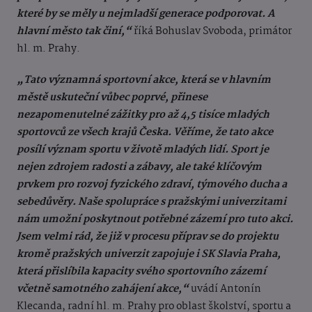
které by se měly u nejmladší generace podporovat. A
hlavní město tak činí,“
říká Bohuslav Svoboda, primátor
hl. m. Prahy.
„Tato významná sportovní akce, která se v hlavním
městě uskuteční vůbec poprvé, přinese
nezapomenutelné zážitky pro až 4,5 tisíce mladých
sportovců ze všech krajů Česka. Věříme, že tato akce
posílí význam sportu v životě mladých lidí. Sport je
nejen zdrojem radosti a zábavy, ale také klíčovým
prvkem pro rozvoj fyzického zdraví, týmového ducha a
sebedůvěry. Naše spolupráce s pražskými univerzitami
nám umožní poskytnout potřebné zázemí pro tuto akci.
Jsem velmi rád, že již v procesu příprav se do projektu
kromě pražských univerzit zapojuje i SK Slavia Praha,
která přislíbila kapacity svého sportovního zázemí
včetně samotného zahájení akce,“
uvádí Antonín
Klecanda, radní hl. m. Prahy pro oblast školství, sportu a