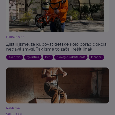
BikeUp s.r.o.
Zjistili jsme, že kupovat dětské kolo pořád dokola
nedává smysl. Tak jsme to začali řešit jinak
Akce, Tip
Cyklistika
Děti
Ekologie, udržitelnost
Finance
Reklama
SKITT s.r.o.