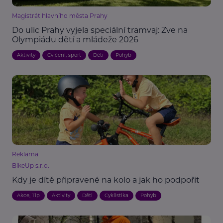
Magistrát hlavního města Prahy
Do ulic Prahy vyjela speciální tramvaj: Zve na
Olympiádu dětí a mládeže 2026
Aktivity
Cvičení, sport
Děti
Pohyb
Reklama
BikeUp s.r.o.
Kdy je dítě připravené na kolo a jak ho podpořit
Akce, Tip
Aktivity
Děti
Cyklistika
Pohyb