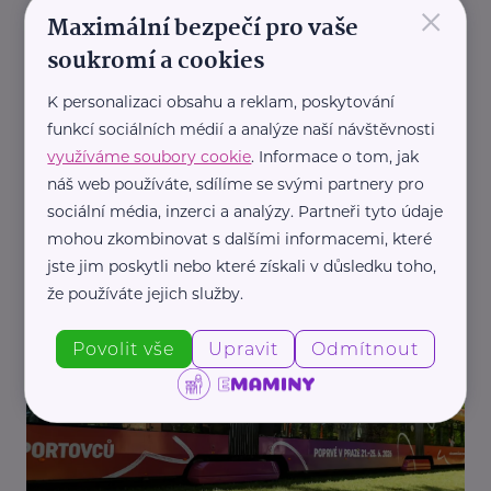
×
Maximální bezpečí pro vaše
soukromí a cookies
K personalizaci obsahu a reklam, poskytování
funkcí sociálních médií a analýze naší návštěvnosti
využíváme soubory cookie
. Informace o tom, jak
náš web používáte, sdílíme se svými partnery pro
Reklama
sociální média, inzerci a analýzy. Partneři tyto údaje
Decathlon
mohou zkombinovat s dalšími informacemi, které
Kdy je dítě připravené na první kilometry v
jste jim poskytli nebo které získali v důsledku toho,
provozu?
že používáte jejich služby.
Akce, Tip
Aktivity
Cyklistika
Děti
Povolit vše
Upravit
Odmítnout