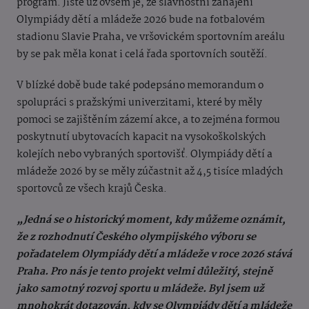
program. Jisté už ovšem je, že slavnostní zahájení
Olympiády dětí a mládeže 2026 bude na fotbalovém
stadionu Slavie Praha, ve vršovickém sportovním areálu
by se pak měla konat i celá řada sportovních soutěží.
V blízké době bude také podepsáno memorandum o
spolupráci s pražskými univerzitami, které by měly
pomoci se zajištěním zázemí akce, a to zejména formou
poskytnutí ubytovacích kapacit na vysokoškolských
kolejích nebo vybraných sportovišť. Olympiády dětí a
mládeže 2026 by se měly zúčastnit až 4,5 tisíce mladých
sportovců ze všech krajů Česka.
„Jedná se o historický moment, kdy můžeme oznámit,
že z rozhodnutí Českého olympijského výboru se
pořadatelem Olympiády dětí a mládeže v roce 2026 stává
Praha. Pro nás je tento projekt velmi důležitý, stejně
jako samotný rozvoj sportu u mládeže. Byl jsem už
mnohokrát dotazován, kdy se Olympiády dětí a mládeže