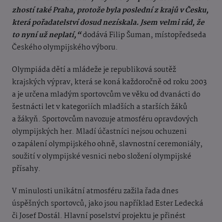
zhostí také Praha, protože byla poslední z krajů v Česku,
která pořadatelství dosud nezískala. Jsem velmi rád, že
to nyní už neplatí,“
dodává Filip Šuman, místopředseda
Českého olympijského výboru.
Olympiáda dětí a mládeže je republiková soutěž
krajských výprav, která se koná každoročně od roku 2003
a je určena mladým sportovcům ve věku od dvanácti do
šestnácti let v kategoriích mladších a starších žáků
a žákyň. Sportovcům navozuje atmosféru opravdových
olympijských her. Mladí účastníci nejsou ochuzeni
o zapálení olympijského ohně, slavnostní ceremoniály,
soužití v olympijské vesnici nebo složení olympijské
přísahy.
V minulosti unikátní atmosféru zažila řada dnes
úspěšných sportovců, jako jsou například Ester Ledecká
či Josef Dostál. Hlavní poselství projektu je přinést