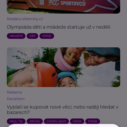
Redakce eMaminy.cz
Olympiáda dětí a mládeže startuje už v neděli
Aktuálně
Děti
Pohyb
Reklama
Decathlon
Vyplatí se kupovat nové věci, nebo raději hledat v
bazarech?
Akce, Tip
Aktivity
Cvičení, sport
Dárek
Pohyb