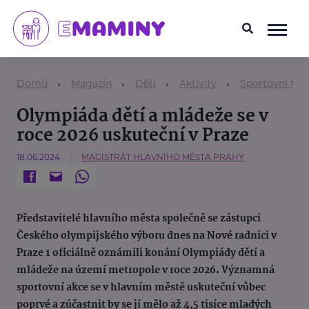
Domů
Magazín
Děti
Aktivity
Sportovní tem
Olympiáda dětí a mládeže se v
roce 2026 uskuteční v Praze
18.06.2024
MAGISTRÁT HLAVNÍHO MĚSTA PRAHY
Představitelé hlavního města společně se zástupci
Českého olympijského výboru dnes na Nové radnici v
Praze 1 oficiálně oznámili konání Olympiády dětí a
mládeže na území metropole v roce 2026. Významná
sportovní akce se v hlavním městě uskuteční vůbec
poprvé a zúčastnit by se jí mělo až 4,5 tisíce mladých