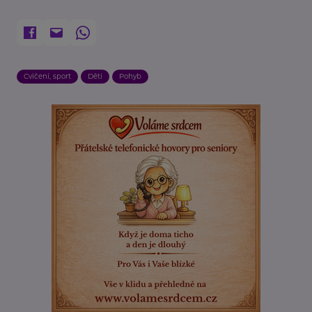
Cvičení, sport
Děti
Pohyb