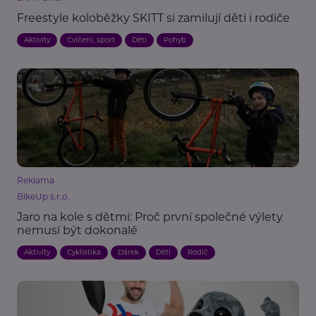
Freestyle koloběžky SKITT si zamilují děti i rodiče
Aktivity
Cvičení, sport
Děti
Pohyb
Reklama
BikeUp s.r.o.
Jaro na kole s dětmi: Proč první společné výlety
nemusí být dokonalé
Aktivity
Cyklistika
Dárek
Děti
Rodič