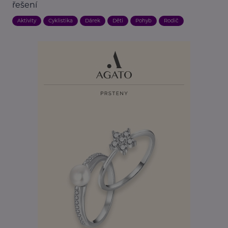
řešení
Aktivity
Cyklistika
Dárek
Děti
Pohyb
Rodič