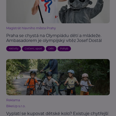
Magistrát hlavního města Prahy
Praha se chystá na Olympiádu dětí a mládeže.
Ambasadorem je olympijský vítěz Josef Dostál
Aktivity
Cvičení, sport
Děti
Pohyb
Reklama
BikeUp s.r.o.
Vyplatí se kupovat dětské kolo? Existuje chytřejší