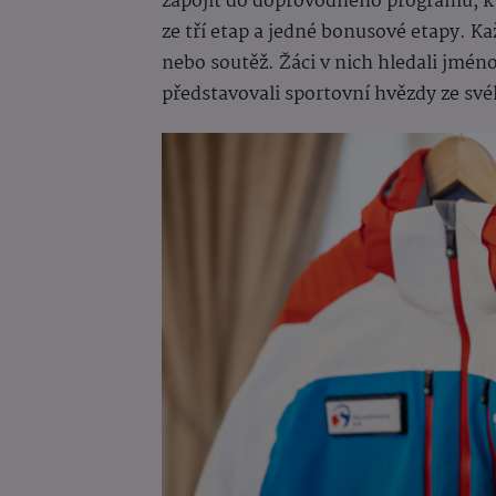
zapojit do doprovodného programu, kte
ze tří etap a jedné bonusové etapy. Ka
nebo soutěž. Žáci v nich hledali jmé
představovali sportovní hvězdy ze svéh