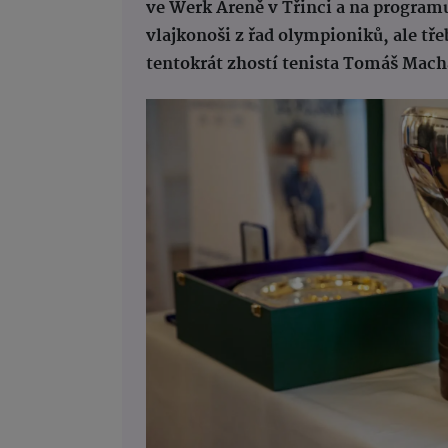
ve Werk Areně v Třinci a na program
vlajkonoši z řad olympioniků, ale tř
tentokrát zhostí tenista Tomáš Mach