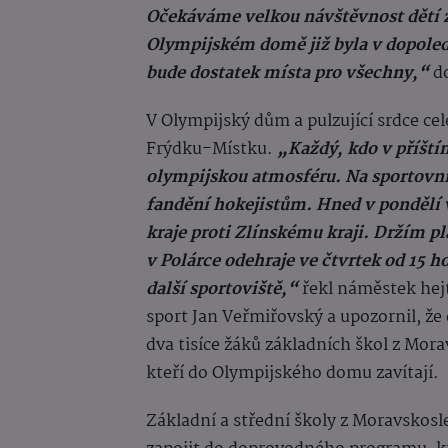
Očekáváme velkou návštěvnost dětí 
Olympijském domě již byla v dopoled
bude dostatek místa pro všechny,“
do
V Olympijský dům a pulzující srdce ce
Frýdku-Místku.
„Každý, kdo v příští
olympijskou atmosféru. Na sportovn
fandění hokejistům. Hned v pondělí
kraje proti Zlínskému kraji. Držím pla
v Polárce odehraje ve čtvrtek od 15 
další sportoviště,“
řekl náměstek hej
sport Jan Veřmiřovský a upozornil, že 
dva tisíce žáků základních škol z Mor
kteří do Olympijského domu zavítají.
Základní a střední školy z Moravskosl