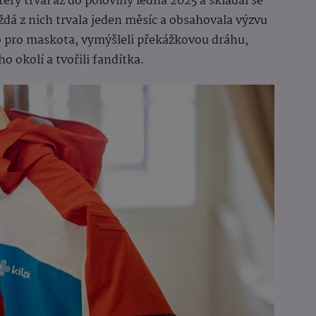
rý trval až do poloviny ledna 2025 a skládal se
ždá z nich trvala jeden měsíc a obsahovala výzvu
no pro maskota, vymýšleli překážkovou dráhu,
o okolí a tvořili fandítka.