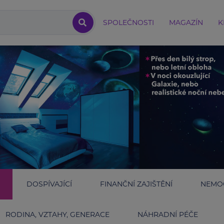
SPOLEČNOSTI
MAGAZÍN
K
DOSPÍVAJÍCÍ
FINANČNÍ ZAJIŠTĚNÍ
NEMOC
RODINA, VZTAHY, GENERACE
NÁHRADNÍ PÉČE