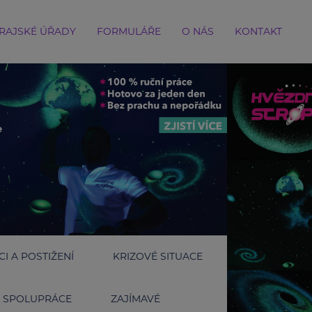
RAJSKÉ ÚŘADY
FORMULÁŘE
O NÁS
KONTAKT
I A POSTIŽENÍ
KRIZOVÉ SITUACE
SPOLUPRÁCE
ZAJÍMAVÉ