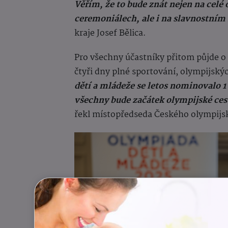
Věřím, že to bude znát nejen na celé 
ceremoniálech, ale i na slavnostním
kraje Josef Bělica.
Pro všechny účastníky přitom půjde o 
čtyři dny plné sportování, olympijský
dětí a mládeže se letos nominovalo 1
všechny bude začátek olympijské cest
řekl místopředseda Českého olympijs