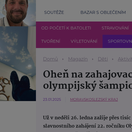
SOUTĚŽE
BAZAR S OBLEČENÍM
OD POČETÍ K BATOLETI
STRAVOVÁNÍ
TVOŘENÍ
VÝLETOVÁNÍ
SPORTOVNÍ
Domů
Magazín
Děti
Aktivi
Oheň na zahajovac
olympijský šampi
23.01.2025
MORAVSKOSLEZSKÝ KRAJ
Už v neděli 26. ledna zažije přes ti
slavnostního zahájení 22. ročníku O