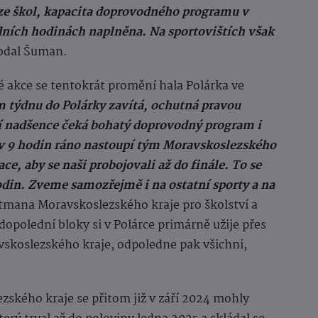
ze škol, kapacita doprovodného programu v
ních hodinách naplněna. Na sportovištích však
dal Šuman.
lé akce se tentokrát promění hala Polárka ve
m týdnu do Polárky zavítá, ochutná pravou
í nadšence čeká bohatý doprovodný program i
 v 9 hodin ráno nastoupí tým Moravskoslezského
ce, aby se naši probojovali až do finále. To se
hodin. Zveme samozřejmě i na ostatní sporty a na
tmana Moravskoslezského kraje pro školství a
dopolední bloky si v Polárce primárně užije přes
avskoslezského kraje, odpoledne pak všichni,
ezského kraje se přitom již v září 2024 mohly