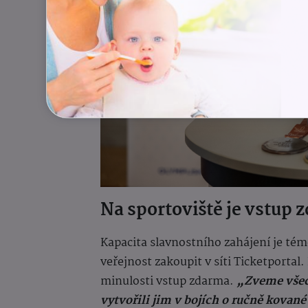
Na sportoviště je vstup
Kapacita slavnostního zahájení je té
veřejnost zakoupit v síti Ticketportal.
minulosti vstup zdarma.
„Zveme všech
vytvořili jim v bojích o ručně kova