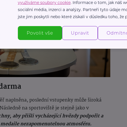
využíváme soubory cookie
. Informace o tom, jak náš w
sociální média, inzerci a analýzy. Partneři tyto údaje
jste jim poskytli nebo které získali v důsledku toho, že p
Povolit vše
Upravit
Odmítn
 zdarma
měř naplněna, poslední vstupenky může široká
 Následně na sportoviště je stejně jako v
ny, aby přišli vycházející hvězdy podpořit a
né medaile nezapomenutelnou atmosféru.