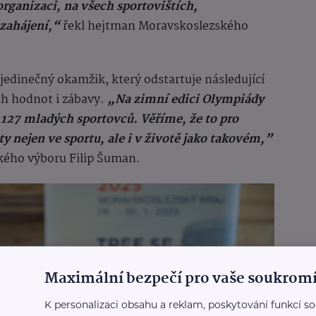
organizaci, na všech sportovištích,
 zahájení,“
řekl hejtman Moravskoslezského
jedinečný okamžik, který odstartuje následující
ch hodnot i zábavy.
„Na zimní edici Olympiády
 127 mladých sportovců. Věříme, že to pro
y nejen ve sportu, ale i v životě jako takovém,”
kého výboru Filip Šuman.
Maximální bezpečí pro vaše soukromí
K personalizaci obsahu a reklam, poskytování funkcí so