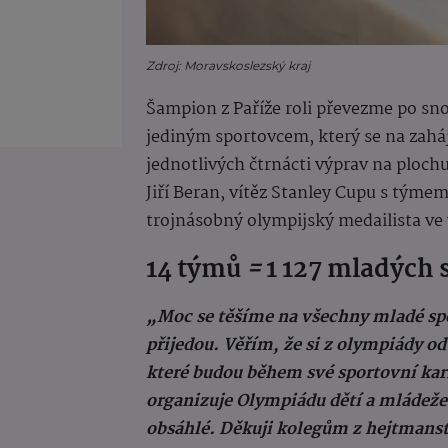
Zdroj: Moravskoslezský kraj
Šampion z Paříže roli převezme po s
jediným sportovcem, který se na zaháj
jednotlivých čtrnácti výprav na ploch
Jiří Beran, vítěz Stanley Cupu s tým
trojnásobný olympijský medailista ve
14 týmů
=
1 127 mladých 
„Moc se těšíme na všechny mladé spo
přijedou. Věřím, že si z olympiády 
které budou během své sportovní kar
organizuje Olympiádu dětí a mládeže 
obsáhlé. Děkuji kolegům z hejtmanstv