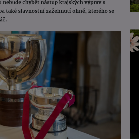
u nebude chybět nástup krajských výprav s
eba také slavnostní zažehnutí ohně, kterého se
áč.