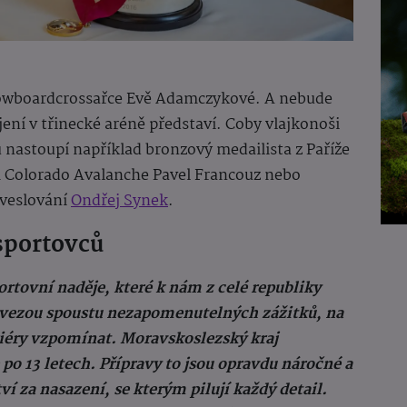
nowboardcrossařce Evě Adamczykové. A nebude
ení v třinecké aréně představí. Coby vlajkonoši
u nastoupí například bronzový medailista z Paříže
em Colorado Avalanche Pavel Francouz nebo
 veslování
Ondřej Synek
.
sportovců
rtovní naděje, které k nám z celé republiky
odvezou spoustu nezapomenutelných zážitků, na
iéry vzpomínat. Moravskoslezský kraj
po 13 letech. Přípravy to jsou opravdu náročné a
í za nasazení, se kterým pilují každý detail.