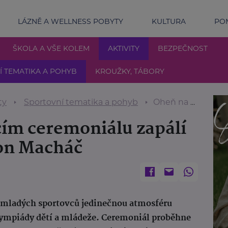
LÁZNĚ A WELLNESS POBYTY
KULTURA
POM
ŠKOLA A VŠE KOLEM
AKTIVITY
BEZPEČNOST
 TEMATIKA A POHYB
KROUŽKY, TÁBORY
ty
Sportovní tematika a pohyb
Oheň na zahajovacím ceremoniálu zapálí olympijský šampion Macháč
ím ceremoniálu zapálí
on Macháč
síc mladých sportovců jedinečnou atmosféru
lympiády dětí a mládeže. Ceremoniál proběhne