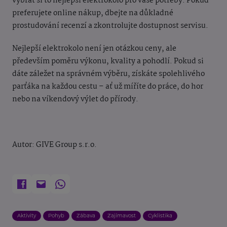
vybrat si to nejlepší elektrokolo pro vaše potřeby. Pokud
preferujete online nákup, dbejte na důkladné
prostudování recenzí a zkontrolujte dostupnost servisu.
Nejlepší elektrokolo není jen otázkou ceny, ale
především poměru výkonu, kvality a pohodlí. Pokud si
dáte záležet na správném výběru, získáte spolehlivého
parťáka na každou cestu – ať už míříte do práce, do hor
nebo na víkendový výlet do přírody.
Autor:
GIVE Group s.r.o.
Aktivity
Pohyb
Zábava
Zajímavost
Cyklistika