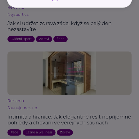
Reklama
Nejsport.cz
Jak si udržet zdravá záda, když se celý den
nezastavíte
Cvičení, sport
Zdraví
Žena
Reklama
Saunujeme s.r.o.
Intimita a hranice: Jak elegantně řešit nepříjemné
pohledy a chování ve veřejných saunách
Péče
Lázně a wellness
Zdraví