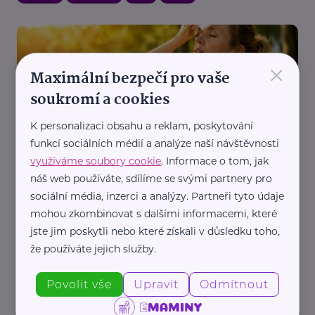
×
Maximální bezpečí pro vaše
soukromí a cookies
K personalizaci obsahu a reklam, poskytování
MaVe PR
funkcí sociálních médií a analýze naší návštěvnosti
Jak přežít letní vedra? Sedm tipů, které ochrání
využíváme soubory cookie
. Informace o tom, jak
vaše srdce i zdraví
náš web používáte, sdílíme se svými partnery pro
Aktuálně
Bezpečnost
Zdraví
sociální média, inzerci a analýzy. Partneři tyto údaje
mohou zkombinovat s dalšími informacemi, které
jste jim poskytli nebo které získali v důsledku toho,
že používáte jejich služby.
Povolit vše
Upravit
Odmítnout