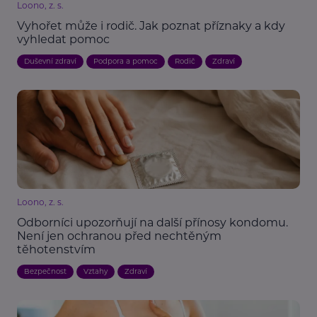
Loono, z. s.
Vyhořet může i rodič. Jak poznat příznaky a kdy
vyhledat pomoc
Duševní zdraví
Podpora a pomoc
Rodič
Zdraví
Loono, z. s.
Odborníci upozorňují na další přínosy kondomu.
Není jen ochranou před nechtěným
těhotenstvím
Bezpečnost
Vztahy
Zdraví