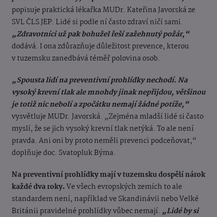
popisuje praktická lékařka MUDr. Kateřina Javorská ze
SVL ČLS JEP. Lidé si podle ní často zdraví ničí sami.
„Zdravotníci už pak bohužel řeší zažehnutý požár,“
dodává. I ona zdůrazňuje důležitost prevence, kterou
v tuzemsku zanedbává téměř polovina osob.
„Spousta lidí na preventivní prohlídky nechodí. Na
vysoký krevní tlak ale mnohdy jinak nepřijdou, většinou
je totiž nic nebolí a zpočátku nemají žádné potíže,“
vysvětluje MUDr. Javorská. „Zejména mladší lidé si často
myslí, že se jich vysoký krevní tlak netýká. To ale není
pravda. Ani oni by proto neměli prevenci podceňovat,“
doplňuje doc. Svatopluk Býma.
Na preventivní prohlídky mají v tuzemsku dospělí nárok
každé dva roky.
Ve všech evropských zemích to ale
standardem není, například ve Skandinávii nebo Velké
Británii pravidelné prohlídky vůbec nemají.
„Lidé by si