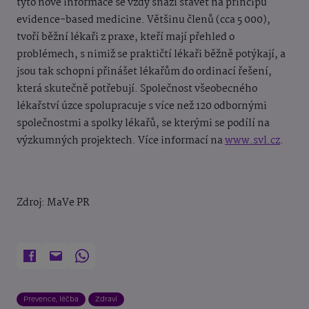
tyto nové informace se vždy snaží stavět na principu
evidence-based medicine. Většinu členů (cca 5 000),
tvoří běžní lékaři z praxe, kteří mají přehled o
problémech, s nimiž se praktičtí lékaři běžně potýkají, a
jsou tak schopni přinášet lékařům do ordinací řešení,
která skutečně potřebují. Společnost všeobecného
lékařství úzce spolupracuje s více než 120 odbornými
společnostmi a spolky lékařů, se kterými se podílí na
výzkumných projektech. Více informací na
www.svl.cz
.
Zdroj: MaVe PR
Prevence, léčba
Zdraví