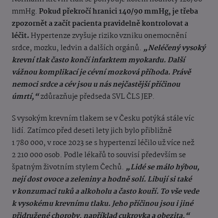
mmHg.
Pokud překročí hranici 140/90 mmHg, je třeba
zpozornět
a začít pacienta pravidelně kontrolovat a
léčit.
Hypertenze zvyšuje riziko vzniku onemocnění
srdce, mozku, ledvin a dalších orgánů.
„Neléčený vysoký
krevní tlak často končí infarktem myokardu. Další
vážnou komplikací je cévní mozková příhoda. Právě
nemoci srdce a cév jsou u nás nejčastější příčinou
úmrtí,“
zdůrazňuje předseda SVL ČLS JEP.
S vysokým krevním tlakem se v Česku potýká stále víc
lidí. Zatímco před deseti lety jich bylo přibližně
1 780 000, v roce 2023 se s hypertenzí léčilo už více než
2 210 000 osob. Podle lékařů to souvisí především se
špatným životním stylem Čechů.
„Lidé se málo hýbou,
nejí dost ovoce a zeleniny a hodně solí. Libují si také
v konzumaci tuků a alkoholu a často kouří. To vše vede
k vysokému krevnímu tlaku. Jeho příčinou jsou i jiné
přidružené choroby, například cukrovka a obezita,“