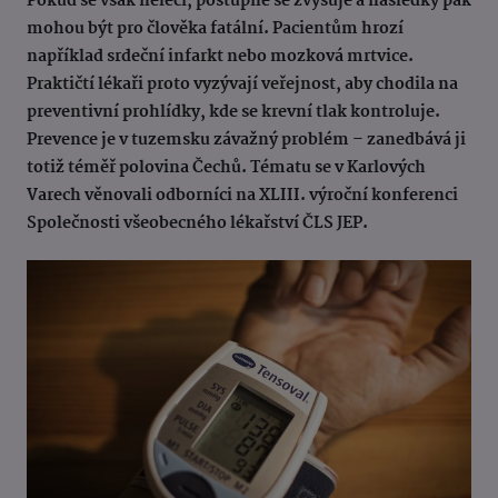
Pokud se však neléčí, postupně se zvyšuje a následky pak
mohou být pro člověka fatální. Pacientům hrozí
například srdeční infarkt nebo mozková mrtvice.
Praktičtí lékaři proto vyzývají veřejnost, aby chodila na
preventivní prohlídky, kde se krevní tlak kontroluje.
Prevence je v tuzemsku závažný problém – zanedbává ji
totiž téměř polovina Čechů. Tématu se v Karlových
Varech věnovali odborníci na XLIII. výroční konferenci
Společnosti všeobecného lékařství ČLS JEP.