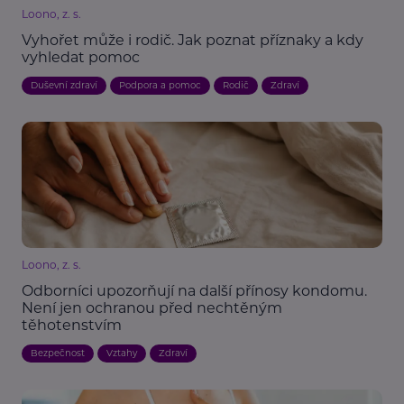
Loono, z. s.
Vyhořet může i rodič. Jak poznat příznaky a kdy
vyhledat pomoc
Duševní zdraví
Podpora a pomoc
Rodič
Zdraví
Loono, z. s.
Odborníci upozorňují na další přínosy kondomu.
Není jen ochranou před nechtěným
těhotenstvím
Bezpečnost
Vztahy
Zdraví