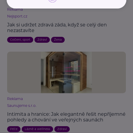
Reklama
Nejsport.cz
Jak si udržet zdravá záda, když se celý den
nezastavíte
Cvičení, sport
Zdraví
Žena
Reklama
Saunujeme s.r.o.
Intimita a hranice: Jak elegantně řešit nepříjemné
pohledy a chování ve veřejných saunách
Péče
Lázně a wellness
Zdraví