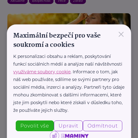
Aktuálně
Bezpečnost
Péče
Zdraví
×
Maximální bezpečí pro vaše
soukromí a cookies
K personalizaci obsahu a reklam, poskytování
MaVe PR
funkcí sociálních médií a analýze naší návštěvnosti
Jak přežít letní vedra? Sedm tipů, které ochrání
využíváme soubory cookie
. Informace o tom, jak
vaše srdce i zdraví
náš web používáte, sdílíme se svými partnery pro
sociální média, inzerci a analýzy. Partneři tyto údaje
Aktuálně
Bezpečnost
Zdraví
mohou zkombinovat s dalšími informacemi, které
jste jim poskytli nebo které získali v důsledku toho,
že používáte jejich služby.
Povolit vše
Upravit
Odmítnout