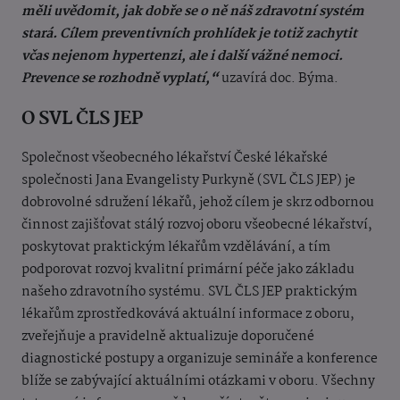
měli uvědomit, jak dobře se o ně náš zdravotní systém
stará. Cílem preventivních prohlídek je totiž zachytit
včas nejenom hypertenzi, ale i další vážné nemoci.
Prevence se rozhodně vyplatí,“
uzavírá doc. Býma.
O SVL ČLS JEP
Společnost všeobecného lékařství České lékařské
společnosti Jana Evangelisty Purkyně (SVL ČLS JEP) je
dobrovolné sdružení lékařů, jehož cílem je skrz odbornou
činnost zajišťovat stálý rozvoj oboru všeobecné lékařství,
poskytovat praktickým lékařům vzdělávání, a tím
podporovat rozvoj kvalitní primární péče jako základu
našeho zdravotního systému. SVL ČLS JEP praktickým
lékařům zprostředkovává aktuální informace z oboru,
zveřejňuje a pravidelně aktualizuje doporučené
diagnostické postupy a organizuje semináře a konference
blíže se zabývající aktuálními otázkami v oboru. Všechny