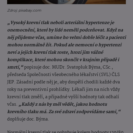
Zdroj: pixabay.com
„Vysoký krevní tlak neboli arteriální hypertenze je
onemocnění, které by lidé neměli podceňovat. Když na
něj přijdeme včas, umíme ho velmi dobře léčit a pacienti
mohou normálně žít. Pokud ale nemocní o hypertenzi
neví a jejich krevní tlak roste, hrozí jim vážné
komplikace, které mohou skončit v krajním případě i
smrtí,“
popisuje doc. MUDr. Svatopluk Býma, CSc.,
předseda Společnosti všeobecného lékařství (SVL) ČLS
JEP. Zásadní podle něj je, aby dospělí chodili každé dva
roky na preventivní prohlídky. Lékaři jim na nich vždy
krevní tlak změří, a případné vyšší hodnoty tak odhalí
včas.
„Každý z nás by měl vědět, jakou hodnotu
krevního tlaku má. Za své zdraví zodpovídáme sami,“
doplňuje doc. Býma.
Normální krevní tlak se pohybuje kolem hodnoty 120/80