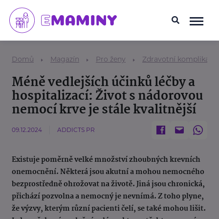
Domů
Magazín
Pro ženy
Zdravotní komplikace
Méně vedlejších účinků léčby a
hospitalizací: Život s nádorovou
nemocí krve je stále kvalitnější
09.12.2024
ADDICTS PR
Existuje poměrně velké množství zhoubných krevních
onemocnění. Některá jsou akutní a mohou nemocného
bezprostředně ohrožovat na životě. Jiná jsou chronická,
přichází pozvolna a nemocný je nevnímá. Z toho plyne,
že výzvy, kterým různí pacienti čelí, se také mohou lišit.