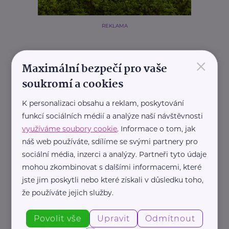
REKLAMA
×
Maximální bezpečí pro vaše
Další články
soukromí a cookies
K personalizaci obsahu a reklam, poskytování
funkcí sociálních médií a analýze naší návštěvnosti
využíváme soubory cookie
. Informace o tom, jak
náš web používáte, sdílíme se svými partnery pro
sociální média, inzerci a analýzy. Partneři tyto údaje
mohou zkombinovat s dalšími informacemi, které
ADDICTS PR
jste jim poskytli nebo které získali v důsledku toho,
Vaping zvyšuje riziko rakoviny. Nová studie vyvrací
že používáte jejich služby.
mýtus o bezpečnější alternativě
Povolit vše
Upravit
Odmítnout
Bezpečnost
Prevence, léčba
Zdraví