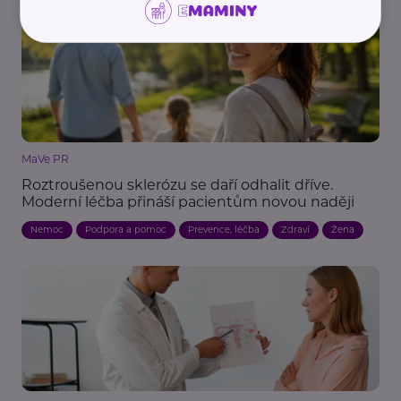
MaVe PR
Roztroušenou sklerózu se daří odhalit dříve.
Moderní léčba přináší pacientům novou naději
Nemoc
Podpora a pomoc
Prevence, léčba
Zdraví
Žena