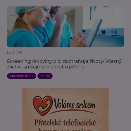
MaVe PR
Screening rakoviny plic zachraňuje životy: Včasný
záchyt snižuje úmrtnost o pětinu
Prevence, léčba
Zdraví