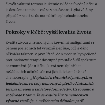
člověk s akutní formou leukémie zvládne úvodní léčbu a
je dosaženo remise – což se v současnosti týká většiny
případů – vrací se do normálního plnohodnotného
života.
Pokroky v léčbě: vyšší kvalita života
Kvalita života u nemocných s krevními malignitami se
během posledních let výrazně zlepšuje, což je dáno
několika faktory. V první řadě jde o moderní typy cílené
protinádorové terapie dostupné pro stále širší spektrum
onemocnění. Jde o léčbu, která není úplně bez
nežádoucích účinků, ale má jich daleko méně než
chemoterapie.
„Například u chronické lymfocytární
leukémie jsme u řady nemocných přešli od infuzních
terapií směrem k tabletové formě léčby. Už to samo o
sobě vede k tomu, že se kvalita života nemocných
výrazně zlepšuje. K nežádoucím účinkům patří