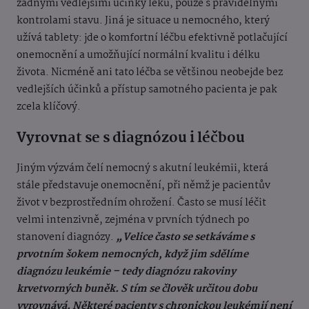
žádnými vedlejšími účinky léků, pouze s pravidelnými
kontrolami stavu. Jiná je situace u nemocného, který
užívá tablety: jde o komfortní léčbu efektivně potlačující
onemocnění a umožňující normální kvalitu i délku
života. Nicméně ani tato léčba se většinou neobejde bez
vedlejších účinků a přístup samotného pacienta je pak
zcela klíčový.
Vyrovnat se s diagnózou i léčbou
Jiným výzvám čelí nemocný s akutní leukémii, která
stále představuje onemocnění, při němž je pacientův
život v bezprostředním ohrožení. Často se musí léčit
velmi intenzivně, zejména v prvních týdnech po
stanovení diagnózy.
„Velice často se setkáváme s
prvotním šokem nemocných, když jim sdělíme
diagnózu leukémie – tedy diagnózu rakoviny
krvetvorných buněk. S tím se člověk určitou dobu
vyrovnává. Některé pacienty s chronickou leukémií není