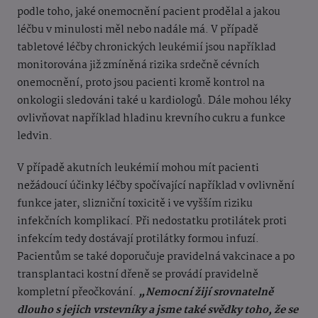
podle toho, jaké onemocnění pacient prodělal a jakou
léčbu v minulosti měl nebo nadále má. V případě
tabletové léčby chronických leukémií jsou například
monitorována již zmíněná rizika srdečně cévních
onemocnění, proto jsou pacienti kromě kontrol na
onkologii sledováni také u kardiologů. Dále mohou léky
ovlivňovat například hladinu krevního cukru a funkce
ledvin.
V případě akutních leukémií mohou mít pacienti
nežádoucí účinky léčby spočívající například v ovlivnění
funkce jater, slizniční toxicitě i ve vyšším riziku
infekčních komplikací. Při nedostatku protilátek proti
infekcím tedy dostávají protilátky formou infuzí.
Pacientům se také doporučuje pravidelná vakcinace a po
transplantaci kostní dřeně se provádí pravidelně
kompletní přeočkování.
„Nemocní žijí srovnatelně
dlouho s jejich vrstevníky a jsme také svědky toho, že se