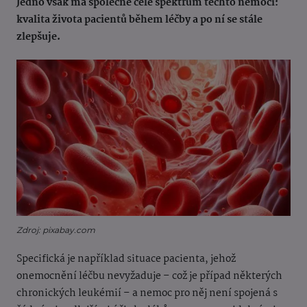
Jedno však má společné celé spektrum těchto nemocí:
kvalita života pacientů během léčby a po ní se stále
zlepšuje.
Zdroj: pixabay.com
Specifická je například situace pacienta, jehož
onemocnění léčbu nevyžaduje – což je případ některých
chronických leukémií – a nemoc pro něj není spojená s