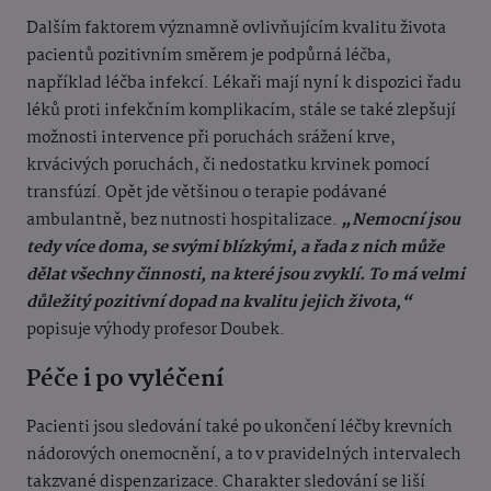
Dalším faktorem významně ovlivňujícím kvalitu života
pacientů pozitivním směrem je podpůrná léčba,
například léčba infekcí. Lékaři mají nyní k dispozici řadu
léků proti infekčním komplikacím, stále se také zlepšují
možnosti intervence při poruchách srážení krve,
krvácivých poruchách, či nedostatku krvinek pomocí
transfúzí. Opět jde většinou o terapie podávané
ambulantně, bez nutnosti hospitalizace.
„Nemocní jsou
tedy více doma, se svými blízkými, a řada z nich může
dělat všechny činnosti, na které jsou zvyklí. To má velmi
důležitý pozitivní dopad na kvalitu jejich života,“
popisuje výhody profesor Doubek.
Péče i po vyléčení
Pacienti jsou sledování také po ukončení léčby krevních
nádorových onemocnění, a to v pravidelných intervalech
takzvané dispenzarizace. Charakter sledování se liší