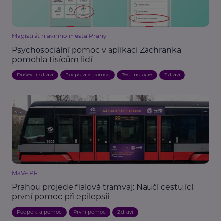
Magistrát hlavního města Prahy
Psychosociální pomoc v aplikaci Záchranka
pomohla tisícům lidí
Duševní zdraví
Podpora a pomoc
Technologie
Zdraví
MaVe PR
Prahou projede fialová tramvaj: Naučí cestující
první pomoc při epilepsii
Podpora a pomoc
První pomoc
Zdraví