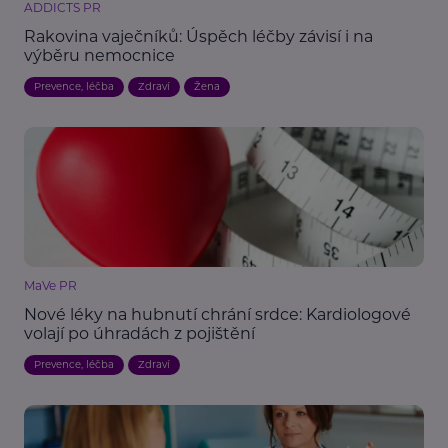
ADDICTS PR
Rakovina vaječníků: Úspěch léčby závisí i na
výběru nemocnice
Prevence, léčba
Zdraví
Žena
MaVe PR
Nové léky na hubnutí chrání srdce: Kardiologové
volají po úhradách z pojištění
Prevence, léčba
Zdraví