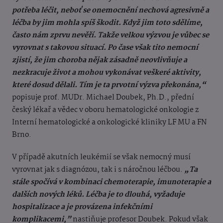
potřeba léčit, neboť se onemocnění nechová agresivně a
léčba by jim mohla spíš škodit. Když jim toto sdělíme,
často nám zprvu nevěří. Takže velkou výzvou je vůbec se
vyrovnat s takovou situací. Po čase však tito nemocní
zjistí, že jim choroba nějak zásadně neovlivňuje a
nezkracuje život a mohou vykonávat veškeré aktivity,
které dosud dělali. Tím je ta prvotní výzva překonána,“
popisuje prof. MUDr. Michael Doubek, Ph.D., přední
český lékař a vědec v oboru hematologické onkologie z
Interní hematologické a onkologické kliniky LF MU a FN
Brno.
V případě akutních leukémií se však nemocný musí
vyrovnat jak s diagnózou, tak i s náročnou léčbou.
„Ta
stále spočívá v kombinaci chemoterapie, imunoterapie a
dalších nových léků. Léčba je to dlouhá, vyžaduje
hospitalizace a je provázena infekčními
komplikacemi,”
nastiňuje profesor Doubek. Pokud však