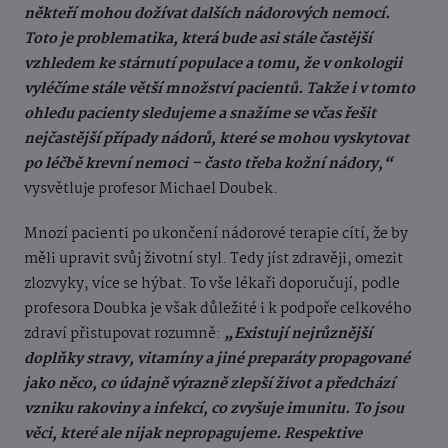
někteří mohou dožívat dalších nádorových nemocí.
Toto je problematika, která bude asi stále častější
vzhledem ke stárnutí populace a tomu, že v onkologii
vyléčíme stále větší množství pacientů. Takže i v tomto
ohledu pacienty sledujeme a snažíme se včas řešit
nejčastější případy nádorů, které se mohou vyskytovat
po léčbě krevní nemoci – často třeba kožní nádory,“
vysvětluje profesor Michael Doubek.
Mnozí pacienti po ukončení nádorové terapie cítí, že by
měli upravit svůj životní styl. Tedy jíst zdravěji, omezit
zlozvyky, více se hýbat. To vše lékaři doporučují, podle
profesora Doubka je však důležité i k podpoře celkového
zdraví přistupovat rozumně:
„Existují nejrůznější
doplňky stravy, vitamíny a jiné preparáty propagované
jako něco, co údajně výrazně zlepší život a předchází
vzniku rakoviny a infekcí, co zvyšuje imunitu. To jsou
věci, které ale nijak nepropagujeme. Respektive