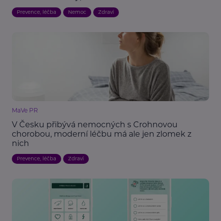
Prevence, léčba
Nemoc
Zdraví
MaVe PR
V Česku přibývá nemocných s Crohnovou
chorobou, moderní léčbu má ale jen zlomek z
nich
Prevence, léčba
Zdraví