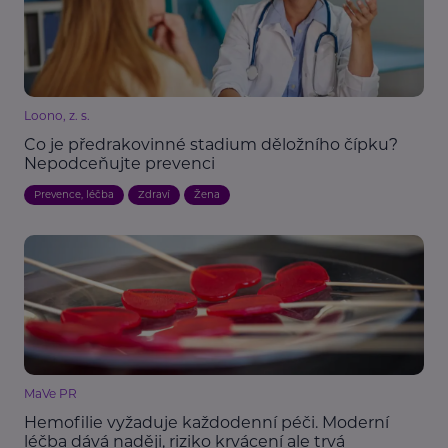
Loono, z. s.
Co je předrakovinné stadium děložního čípku?
Nepodceňujte prevenci
Prevence, léčba
Zdraví
Žena
MaVe PR
Hemofilie vyžaduje každodenní péči. Moderní
léčba dává naději, riziko krvácení ale trvá