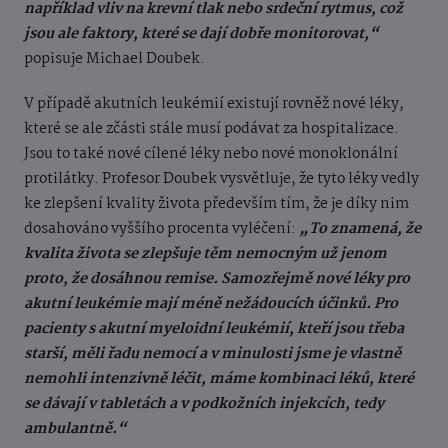
například vliv na krevní tlak nebo srdeční rytmus, což
jsou ale faktory, které se dají dobře monitorovat,“
popisuje Michael Doubek.
V případě akutních leukémií existují rovněž nové léky,
které se ale zčásti stále musí podávat za hospitalizace.
Jsou to také nové cílené léky nebo nové monoklonální
protilátky. Profesor Doubek vysvětluje, že tyto léky vedly
ke zlepšení kvality života především tím, že je díky nim
dosahováno vyššího procenta vyléčení:
„To znamená, že
kvalita života se zlepšuje těm nemocným už jenom
proto, že dosáhnou remise. Samozřejmě nové léky pro
akutní leukémie mají méně nežádoucích účinků. Pro
pacienty s akutní myeloidní leukémií, kteří jsou třeba
starší, měli řadu nemocí a v minulosti jsme je vlastně
nemohli intenzivně léčit, máme kombinaci léků, které
se dávají v tabletách a v podkožních injekcích, tedy
ambulantně.“