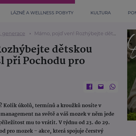
LÁZNĚ A WELLNESS POBYTY
KULTURA
POM
y, generace
Mámo, pojď ven! Rozhýbejte dětskou fantazii i svou mysl při Pochodu pro mozek
Rozhýbejte dětskou
sl při Pochodu pro
 Kolik úkolů, termínů a kroužků nosíte v
ší management na světě a váš mozek v něm jede
říležitost mu to vrátit. V týdnu od 23. do 29.
od pro mozek – akce, která spojuje čerstvý