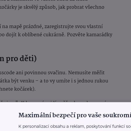
očárky je skvělý způsob, jak probrat všechno
í na mapě prázdné, zaregistrujte svou vlastní
bo dojít k oblíbené cukrárně. Pozvěte kamarádky
n pro děti)
sscode ani povinnou svačinu. Nemusíte měřit
átka být venku – a to vy umíte i s jednou rukou
áhnete kočárek).
ače jara". Kdo první uvidí sněženku nebo první
pohádku na dobrou noc.
Maximální bezpečí pro vaše soukromí
ox na výzvu". Mobily zůstanou v kapse – a pokud
K personalizaci obsahu a reklam, poskytování funkcí so