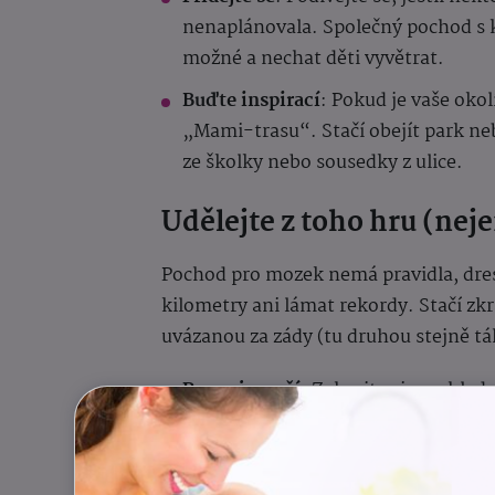
nenaplánovala. Společný pochod s k
možné a nechat děti vyvětrat.
Buďte inspirací
: Pokud je vaše okol
„Mami-trasu“. Stačí obejít park ne
ze školky nebo sousedky z ulice.
Udělejte z toho hru (neje
Pochod pro mozek nemá pravidla, dre
kilometry ani lámat rekordy. Stačí zkr
uvázanou za zády (tu druhou stejně t
Pro nejmenší
: Zahrajte si na „hled
pupeny na stromě? Vítěz si vybírá 
Pro školáky
: Zkuste „digitální det