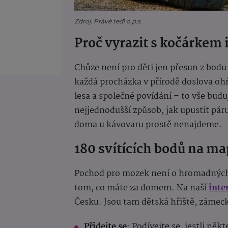
Zdroj: Právě teď! o.p.s.
Proč vyrazit s kočárkem 
Chůze není pro děti jen přesun z bodu 
každá procházka v přírodě doslova oh
lesa a společné povídání – to vše bu
nejjednodušší způsob, jak upustit páru
doma u kávovaru prostě nenajdeme.
180 svítících bodů na map
Pochod pro mozek není o hromadných a
tom, co máte za domem. Na naší
inte
Česku. Jsou tam dětská hřiště, zámecké
Přidejte se
: Podívejte se, jestli ně