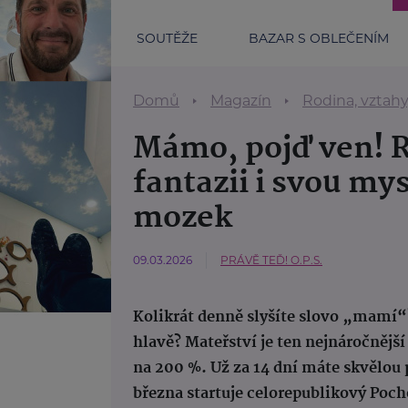
SOUTĚŽE
BAZAR S OBLEČENÍM
Domů
Magazín
Rodina, vztah
Mámo, pojď ven! 
fantazii i svou my
mozek
09.03.2026
PRÁVĚ TEĎ! O.P.S.
Kolikrát denně slyšíte slovo „mamí“?
hlavě? Mateřství je ten nejnáročněj
na 200 %. Už za 14 dní máte skvělou p
března startuje celorepublikový Poch