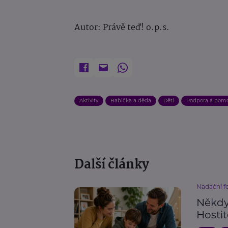
Autor: Právě teď! o.p.s.
Aktivity
Babička a děda
Děti
Podpora a pom
Další články
Nadační 
Někdy 
Hosti