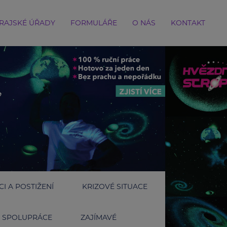
RAJSKÉ ÚŘADY
FORMULÁŘE
O NÁS
KONTAKT
I A POSTIŽENÍ
KRIZOVÉ SITUACE
SPOLUPRÁCE
ZAJÍMAVÉ