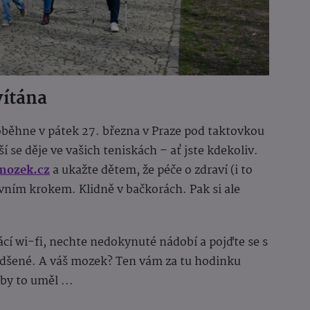
vítána
běhne v pátek 27. března v Praze pod taktovkou
ší se děje ve vašich teniskách – ať jste kdekoliv.
mozek.cz
a ukažte dětem, že péče o zdraví (i to
ním krokem. Klidně v bačkorách. Pak si ale
cí wi-fi, nechte nedokynuté nádobí a pojďte se s
dšené. A váš mozek? Ten vám za tu hodinku
by to uměl ...