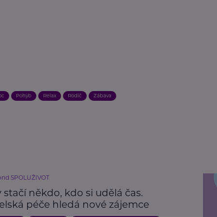
oc
Pohyb
Relax
Rodič
Zábava
fond SPOLUŽIVOT
stačí někdo, kdo si udělá čas.
telská péče hledá nové zájemce