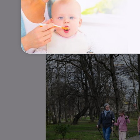
vydrží déle než vy, uznáváme, že vy
Pro vás
: Soustřeďte se jen na ten p
ranního vypravování. Žádné skupino
(relativní) ticho.