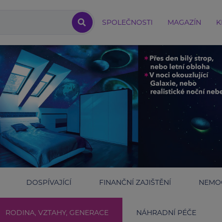
SPOLEČNOSTI
MAGAZÍN
K
DOSPÍVAJÍCÍ
FINANČNÍ ZAJIŠTĚNÍ
NEMOC
RODINA, VZTAHY, GENERACE
NÁHRADNÍ PÉČE