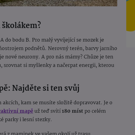
i školákem?
A do bodu B. Pro malý vyvíjející se mozek je
ňostrojem podnětů. Nerovný terén, barvy jarního
duje nové neurony. A pro nás mámy? Chůze je ten
, srovnat si myšlenky a načerpat energii, kterou
ě: Najděte si ten svůj
kcích, kam se musíte složitě dopravovat. Je o
raktivní mapě
už teď svítí
180 míst
po celém
 parky i lesní stezky.
která z maminek ve vašem okolí už trasu