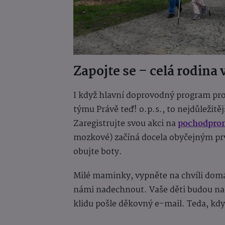
Zapojte se – celá rodina 
I když hlavní doprovodný program pro
týmu Právě teď! o.p.s., to nejdůležitěj
Zaregistrujte svou akci na
pochodpro
mozkové) začíná docela obyčejným prv
obujte boty.
Milé maminky, vypněte na chvíli domá
námi nadechnout. Vaše děti budou na
klidu pošle děkovný e-mail. Teda, kdy