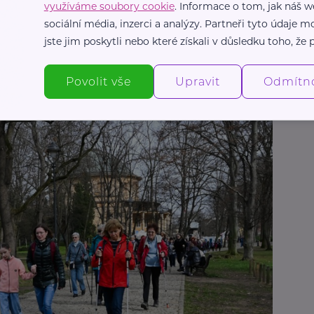
využíváme soubory cookie
. Informace o tom, jak náš w
hrály.
sociální média, inzerci a analýzy. Partneři tyto údaje
jste jim poskytli nebo které získali v důsledku toho, že p
ocit, kdy se s každým krokem odplavuje stres z
vé zprávy ve školkovém chatu. Jen vy, vzduch a
Povolit vše
Upravit
Odmítn