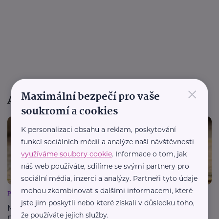
×
Maximální bezpečí pro vaše
Aktuality a články
soukromí a cookies
K personalizaci obsahu a reklam, poskytování
funkcí sociálních médií a analýze naší návštěvnosti
využíváme soubory cookie
. Informace o tom, jak
náš web používáte, sdílíme se svými partnery pro
sociální média, inzerci a analýzy. Partneři tyto údaje
mohou zkombinovat s dalšími informacemi, které
Právě teď! o.p.s.
jste jim poskytli nebo které získali v důsledku toho,
Mámo, pojď ven! Rozhýbejte dětskou fantazii i svou
že používáte jejich služby.
mysl při Pochodu pro mozek