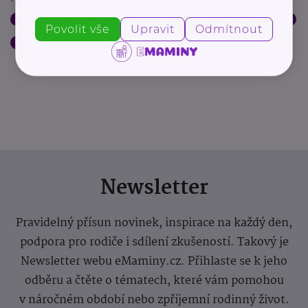
Aktivity
Babička a děda
Děti
Podpora a pomoc
Pohyb
Relax
Povolit vše
Upravit
Odmítnout
Rodič
Zábava
Newsletter
Pravidelný přísun novinek, inspirace na každý den,
podpora pro rodiče i sdílení zkušeností. Takový je
Newsletter webu eMaminy.cz. Přihlaste se k jeho
odběru a čtěte o tématech, které vám pomohou
v náročném období nebo zpříjemní rodinný život.