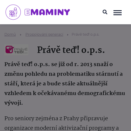
Domů
Propojování generací
Právě teď! o.p.s.
Právě teď! o.p.s.
Právě teď! o.p.s. se již od r. 2013 snaží o
změnu pohledu na problematiku stárnutí a
stáří, která je a bude stále aktuálnější
vzhledem k očekávanému demografickému
vývoji.
Pro seniory zejména z Prahy připravuje
organizace moderní aktivizační programy a