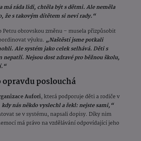
 má ráda lidi, chtěla být s dětmi. Ale neměla
o, že s takovým dítětem si neví rady.“
o Petru obrovskou změnu – musela přizpůsobit
koordinovat výuku.
„Naštěstí jsme potkali
ohli. Ale systém jako celek selhává. Děti s
nepatří. Nejsou dost zdravé pro běžnou školu,
í.“
 opravdu poslouchá
rganizace Aufori
, která podporuje děti a rodiče v
 kdy nás někdo vyslechl a řekl: nejste sami,“
ovat se v systému, napsali dopisy. Díky nim
 nemocí má právo na vzdělávání odpovídající jeho