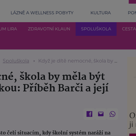
LÁZNĚ A WELLNESS POBYTY
KULTURA
POM
UM LIRA
ZDRAVOTNÍ KLAUN
SPOLUŠKOLA
CESTA
Spoluškola
Když je dítě nemocné, škola by měla být oporou, ne překážkou: Příběh Barči a její maminky Petry
né, škola by měla být
ou: Příběh Barči a její
 čelí situacím, kdy školní systém naráží na