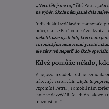
„Nechtěli jsme to,“
říká Petra.
„Barča
na výběr. Škola nám jasně dala najev
Individuální vzdělávání znamenalo pr
práci, stát se Barčinou průvodkyní a 
několik úžasných lidí, kteří nám pom
chronickými nemocemi prostě nikam 
ale zároveň nepatří do školy speciáln
Když pomůže někdo, kdo
V nejtěžším období rodině pomohla
o
náročných situacích.
„Bylo to poprvé,
vzpomíná Petra. „Pomohli nám zorient
jsme se dozvěděli, že i dítě s takovou
možnostem.“