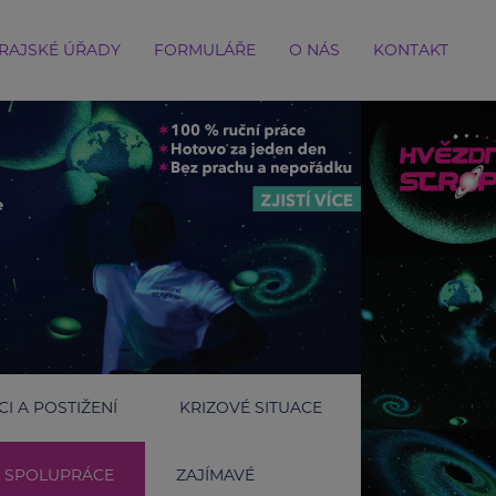
RAJSKÉ ÚŘADY
FORMULÁŘE
O NÁS
KONTAKT
I A POSTIŽENÍ
KRIZOVÉ SITUACE
SPOLUPRÁCE
ZAJÍMAVÉ