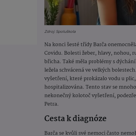
Zdroj: Spoluškola
Na konci šesté třídy Barča onemocněla
Covidu. Bolesti žeber, hlavy, nohou, r
břicha. Také měla problémy s dýchání
ležela schvácená ve velkých bolestech.
vyšetření, které prokázalo vodu u plic
hospitalizována. Tento stav se mnohokr
nekonečný kolotoč vyšetření, podezře
Petra.
Cesta k diagnóze
Barča se kvůli své nemoci často nemoh