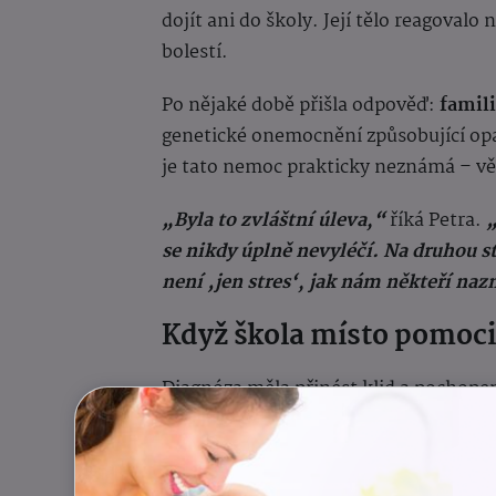
dojít ani do školy. Její tělo reagoval
bolestí.
Po nějaké době přišla odpověď:
famil
genetické onemocnění způsobující opa
je tato nemoc prakticky neznámá – větš
„Byla to zvláštní úleva,“
říká Petra.
„
se nikdy úplně nevyléčí. Na druhou st
není ‚jen stres‘, jak nám někteří naz
Když škola místo pomoci
Diagnóza měla přinést klid a pochopen
„Místo úlevy přišla další bitva,“
popi
měla individuální plán, ale některým