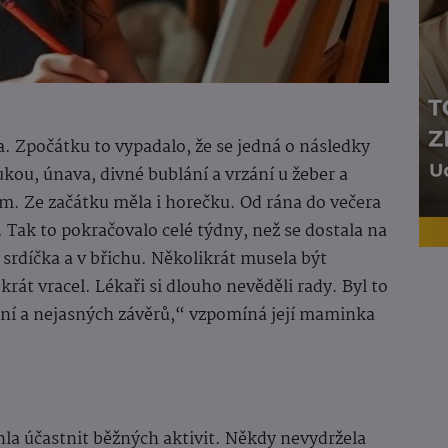
. Zpočátku to vypadalo, že se jedná o následky
ukou, únava, divné bublání a vrzání u žeber a
m. Ze začátku měla i horečku. Od rána do večera
 Tak to pokračovalo celé týdny, než se dostala na
, srdíčka a v břichu. Několikrát musela být
át vracel. Lékaři si dlouho nevěděli rady. Byl to
ní a nejasných závěrů,“ vzpomíná její maminka
la účastnit běžných aktivit. Někdy nevydržela