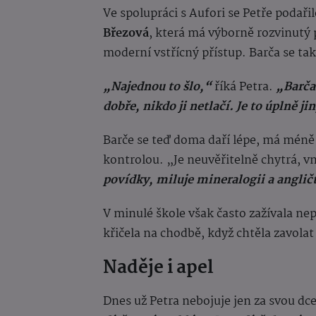
Ve spolupráci s Aufori se Petře podařil
Březová
, která má výborně rozvinutý 
moderní vstřícný přístup. Barča se ta
„Najednou to šlo,“
říká Petra.
„Barča
dobře, nikdo ji netlačí. Je to úplně ji
Barče se teď doma daří lépe, má méně 
kontrolou. „Je neuvěřitelně chytrá, vn
povídky, miluje mineralogii a anglič
V minulé škole však často zažívala nep
křičela na chodbě, když chtěla zavolat
Naděje i apel
Dnes už Petra nebojuje jen za svou dc