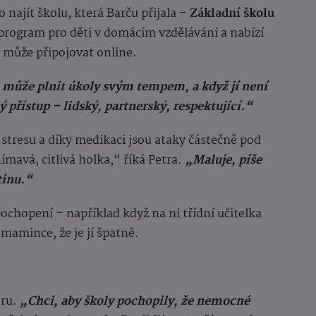
o najít školu, která Barču přijala –
Základní školu
program pro děti v domácím vzdělávání a nabízí
k může připojovat online.
 může plnit úkoly svým tempem, a když jí není
ný přístup – lidský, partnerský, respektující.“
stresu a díky medikaci jsou ataky částečně pod
ímavá, citlivá holka,“ říká Petra.
„Maluje, píše
tinu.“
ochopení – například když na ni třídní učitelka
 mamince, že je jí špatně.
eru.
„Chci, aby školy pochopily, že nemocné