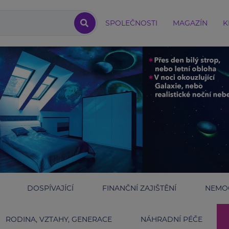
SPOLEČNOSTI
MAGAZÍN
K
DOSPÍVAJÍCÍ
FINANČNÍ ZAJIŠTĚNÍ
NEMOC
RODINA, VZTAHY, GENERACE
NÁHRADNÍ PÉČE