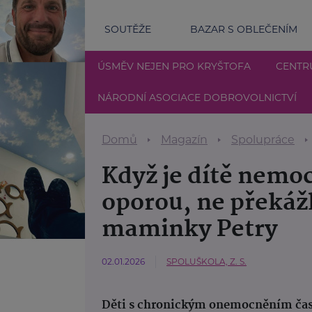
SOUTĚŽE
BAZAR S OBLEČENÍM
ÚSMĚV NEJEN PRO KRYŠTOFA
CENTR
NÁRODNÍ ASOCIACE DOBROVOLNICTVÍ
Domů
Magazín
Spolupráce
Když je dítě nemoc
oporou, ne překážk
maminky Petry
02.01.2026
SPOLUŠKOLA, Z. S.
Děti s chronickým onemocněním často