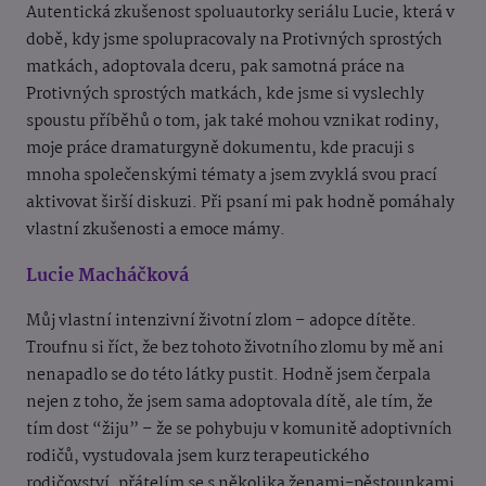
Autentická zkušenost spoluautorky seriálu Lucie, která v
době, kdy jsme spolupracovaly na Protivných sprostých
matkách, adoptovala dceru, pak samotná práce na
Protivných sprostých matkách, kde jsme si vyslechly
spoustu příběhů o tom, jak také mohou vznikat rodiny,
moje práce dramaturgyně dokumentu, kde pracuji s
mnoha společenskými tématy a jsem zvyklá svou prací
aktivovat širší diskuzi. Při psaní mi pak hodně pomáhaly
vlastní zkušenosti a emoce mámy.
Lucie Macháčková
Můj vlastní intenzivní životní zlom – adopce dítěte.
Troufnu si říct, že bez tohoto životního zlomu by mě ani
nenapadlo se do této látky pustit. Hodně jsem čerpala
nejen z toho, že jsem sama adoptovala dítě, ale tím, že
tím dost “žiju” – že se pohybuju v komunitě adoptivních
rodičů, vystudovala jsem kurz terapeutického
rodičovství, přátelím se s několika ženami-pěstounkami,