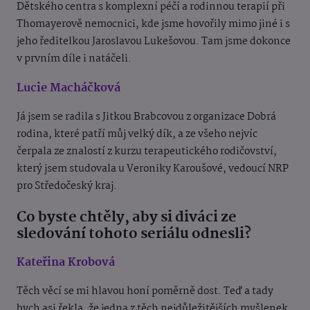
Dětského centra s komplexní péčí a rodinnou terapií při
Thomayerově nemocnici, kde jsme hovořily mimo jiné i s
jeho ředitelkou Jaroslavou Lukešovou. Tam jsme dokonce
v prvním díle i natáčeli.
Lucie Macháčková
Já jsem se radila s Jitkou Brabcovou z organizace Dobrá
rodina, které patří můj velký dík, a ze všeho nejvíc
čerpala ze znalostí z kurzu terapeutického rodičovství,
který jsem studovala u Veroniky Karoušové, vedoucí NRP
pro Středočeský kraj.
Co byste chtěly, aby si diváci ze
sledování tohoto seriálu odnesli?
Kateřina Krobová
Těch věcí se mi hlavou honí poměrně dost. Teď a tady
bych asi řekla, že jedna z těch nejdůležitějších myšlenek