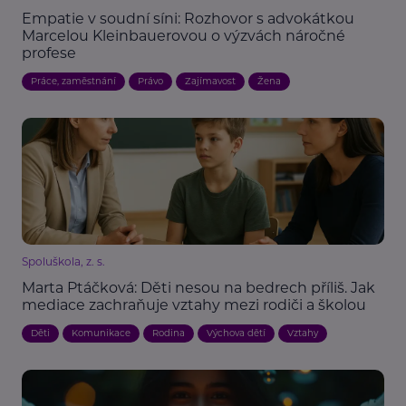
Empatie v soudní síni: Rozhovor s advokátkou
Marcelou Kleinbauerovou o výzvách náročné
profese
Práce, zaměstnání
Právo
Zajímavost
Žena
Spoluškola, z. s.
Marta Ptáčková: Děti nesou na bedrech příliš. Jak
mediace zachraňuje vztahy mezi rodiči a školou
Děti
Komunikace
Rodina
Výchova dětí
Vztahy