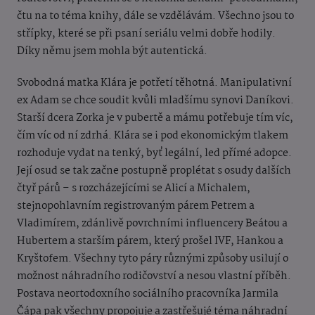
čtu na to téma knihy, dále se vzdělávám. Všechno jsou to
střípky, které se při psaní seriálu velmi dobře hodily.
Díky němu jsem mohla být autentická.
Svobodná matka Klára je potřetí těhotná. Manipulativní
ex Adam se chce soudit kvůli mladšímu synovi Daníkovi.
Starší dcera Zorka je v pubertě a mámu potřebuje tím víc,
čím víc od ní zdrhá. Klára se i pod ekonomickým tlakem
rozhoduje vydat na tenký, byť legální, led přímé adopce.
Její osud se tak začne postupně proplétat s osudy dalších
čtyř párů – s rozcházejícími se Alicí a Michalem,
stejnopohlavním registrovaným párem Petrem a
Vladimírem, zdánlivě povrchními influencery Beátou a
Hubertem a starším párem, který prošel IVF, Hankou a
Kryštofem. Všechny tyto páry různými způsoby usilují o
možnost náhradního rodičovství a nesou vlastní příběh.
Postava neortodoxního sociálního pracovníka Jarmila
Čápa pak všechny propojuje a zastřešujé téma náhradní