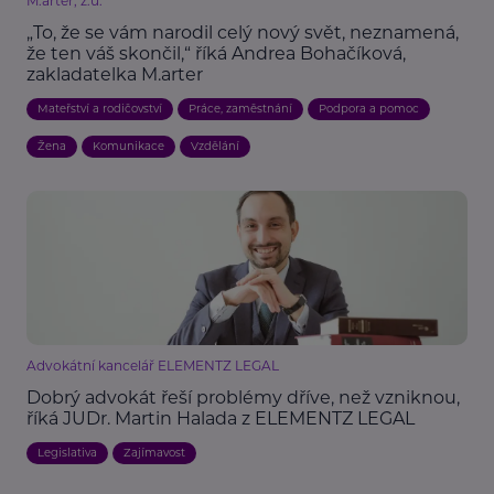
M.arter, z.ú.
„To, že se vám narodil celý nový svět, neznamená,
že ten váš skončil,“ říká Andrea Bohačíková,
zakladatelka M.arter
Mateřství a rodičovství
Práce, zaměstnání
Podpora a pomoc
Žena
Komunikace
Vzdělání
Advokátní kancelář ELEMENTZ LEGAL
Dobrý advokát řeší problémy dříve, než vzniknou,
říká JUDr. Martin Halada z ELEMENTZ LEGAL
Legislativa
Zajímavost