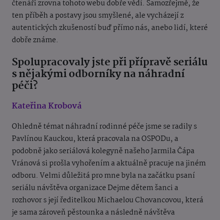
čtenáři zrovna tohoto webu dobře vědí. Samozřejmě, že
ten příběh a postavy jsou smyšlené, ale vycházejí z
autentických zkušeností buď přímo nás, anebo lidí, které
dobře známe.
Spolupracovaly jste při přípravě seriálu
s nějakými odborníky na náhradní
péči?
Kateřina Krobová
Ohledně témat náhradní rodinné péče jsme se radily s
Pavlínou Kauckou, která pracovala na OSPODu, a
podobně jako seriálová kolegyně našeho Jarmila Čápa
Vránová si prošla vyhořením a aktuálně pracuje na jiném
odboru. Velmi důležitá pro mne byla na začátku psaní
seriálu návštěva organizace Dejme dětem šanci a
rozhovor s její ředitelkou Michaelou Chovancovou, která
je sama zároveň pěstounka a následně návštěva