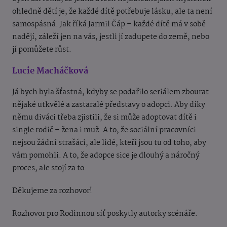
ohledně dětí je, že každé dítě potřebuje lásku, ale ta není
samospásná. Jak říká Jarmil Čáp – každé dítě má v sobě
nadějí, záleží jen na vás, jestli jí zadupete do země, nebo
jí pomůžete růst.
Lucie Macháčková
Já bych byla šťastná, kdyby se podařilo seriálem zbourat
nějaké utkvělé a zastaralé představy o adopci. Aby díky
němu diváci třeba zjistili, že si může adoptovat dítě i
single rodič – žena i muž. A to, že sociální pracovníci
nejsou žádní strašáci, ale lidé, kteří jsou tu od toho, aby
vám pomohli. A to, že adopce sice je dlouhý a náročný
proces, ale stojí za to.
Děkujeme za rozhovor!
Rozhovor pro Rodinnou síť poskytly autorky scénáře.