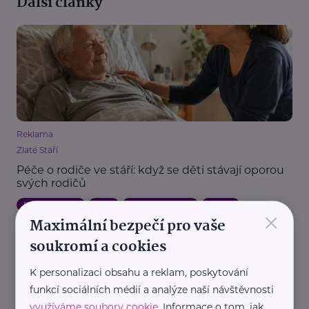
Další články
Reklama
Zlaté Stáří
Péče o rodiče ve stáří: když se děti stávají oporou
svých rodičů
Babička a děda
Péče
Podpora a pomoc
Rodina
×
Maximální bezpečí pro vaše
Zajímavost
soukromí a cookies
K personalizaci obsahu a reklam, poskytování
funkcí sociálních médií a analýze naší návštěvnosti
využíváme soubory cookie
. Informace o tom, jak