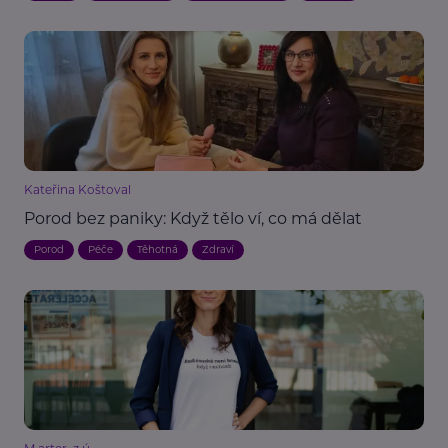
Kateřina Koštoval
Porod bez paniky: Když tělo ví, co má dělat
Porod
Péče
Těhotná
Zdraví