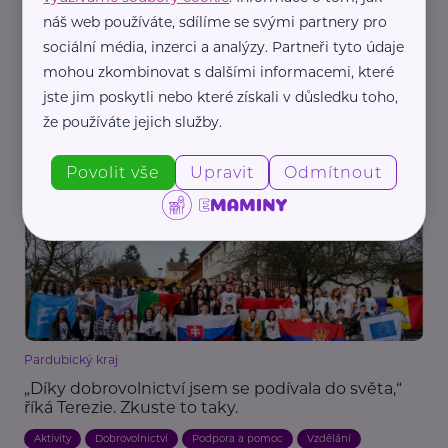
náš web používáte, sdílíme se svými partnery pro
sociální média, inzerci a analýzy. Partneři tyto údaje
mohou zkombinovat s dalšími informacemi, které
BikeUp s.r.o.
jste jim poskytli nebo které získali v důsledku toho,
Zjistili jsme, že kupovat dětské kolo pořád dokola
že používáte jejich služby.
nedává smysl. Tak jsme to začali řešit jinak
Akce, Tip
Cyklistika
Děti
Ekologie, udržitelnost
Finance
Povolit vše
Upravit
Odmítnout
Pardubický kraj
„Díky dobrovolnictví jsem se podívala do světa,“
říká Terezie. Zkuste to taky.
Aktivity
Dobrovolnictví
Podpora a pomoc
Vzdělání