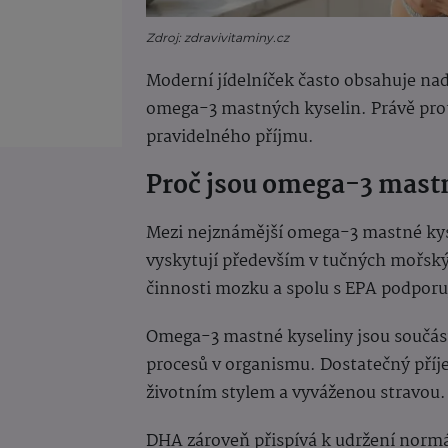
Zdroj: zdravivitaminy.cz
Moderní jídelníček často obsahuje n
omega-3 mastných kyselin. Právě proto 
pravidelného příjmu.
Proč jsou omega-3 mastn
Mezi nejznámější omega-3 mastné kyse
vyskytují především v tučných mořský
činnosti mozku a spolu s EPA podporu
Omega-3 mastné kyseliny jsou součást
procesů v organismu. Dostatečný příj
životním stylem a vyváženou stravou.
DHA zároveň přispívá k udržení normá