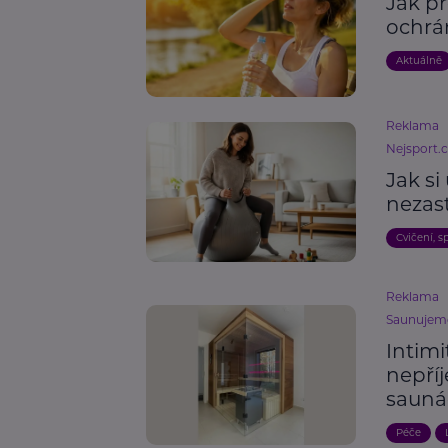
Jak př
ochrán
Aktuálně
Reklama
Nejsport.
Jak si
nezas
Cvičení, s
Reklama
Saunujeme
Intimi
nepří
sauná
Péče