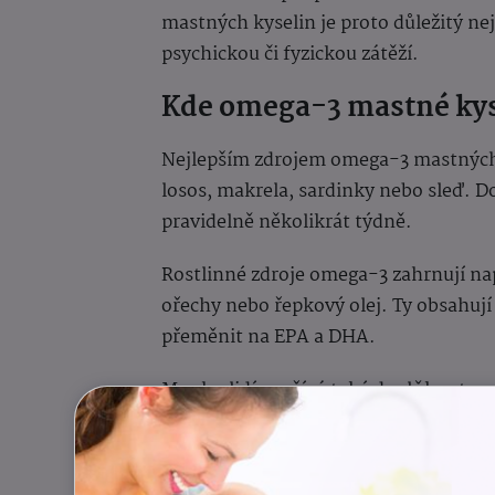
mastných kyselin je proto důležitý nejen
psychickou či fyzickou zátěží.
Kde omega-3 mastné kyse
Nejlepším zdrojem omega-3 mastných 
losos, makrela, sardinky nebo sleď. D
pravidelně několikrát týdně.
Rostlinné zdroje omega-3 zahrnují na
ořechy nebo řepkový olej. Ty obsahují
přeměnit na EPA a DHA.
Mnoho lidí využívá také doplňky str
kyselinami. Ty mohou být vhodné zejm
Při výběru je důležité dbát na kvalit