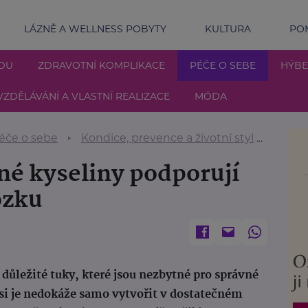
LÁZNĚ A WELLNESS POBYTY
KULTURA
POM
DU
ZDRAVOTNÍ KOMPLIKACE
PÉČE O SEBE
HÝBE
VZDĚLÁVÁNÍ A VLASTNÍ REALIZACE
MÓDA
éče o sebe
Kondice, prevence a životní styl
Jak o
é kyseliny podporují
ozku
ůležité tuky, které jsou nezbytné pro správné
si je nedokáže samo vytvořit v dostatečném