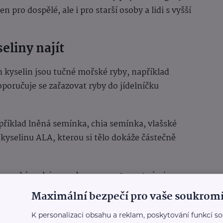
 pro dospělé, ale i pro starší osoby a lidi s vyšší
liny najít
kyselin jsou tučné mořské ryby, například
oporučuje se zařazovat ryby do jídelníčku
příklad lněná semínka, chia semínka, vlašské
 kyselinu ALA, kterou si tělo dokáže částečně
avy s rybím olejem nebo omega-3 mastnými
éna pro osoby, které konzumují ryby jen zřídka.
Maximální bezpečí pro vaše soukromí
u produktu a doporučené dávkování.
K personalizaci obsahu a reklam, poskytování funkcí so