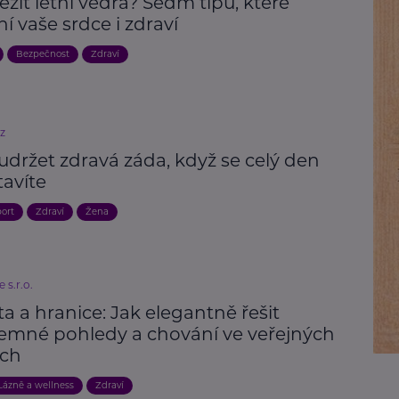
ežít letní vedra? Sedm tipů, které
í vaše srdce i zdraví
Bezpečnost
Zdraví
cz
 udržet zdravá záda, když se celý den
tavíte
port
Zdraví
Žena
 s.r.o.
ta a hranice: Jak elegantně řešit
jemné pohledy a chování ve veřejných
ch
Lázně a wellness
Zdraví