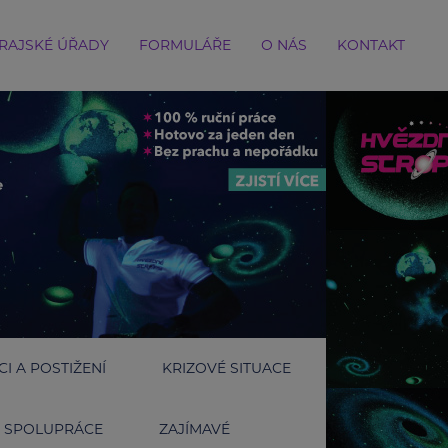
RAJSKÉ ÚŘADY
FORMULÁŘE
O NÁS
KONTAKT
I A POSTIŽENÍ
KRIZOVÉ SITUACE
SPOLUPRÁCE
ZAJÍMAVÉ