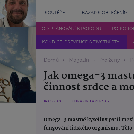
SOUTĚŽE
BAZAR S OBLEČENÍM
OD PLÁNOVÁNÍ K PORODU
PO PORO
KONDICE, PREVENCE A ŽIVOTNÍ STYL
Domů
Magazín
Pro ženy
P
Jak omega-3 mastn
činnost srdce a m
14.05.2026
ZDRAVIVITAMINY.CZ
Omega-3 mastné kyseliny patří mezi d
fungování lidského organismu. Tělo 