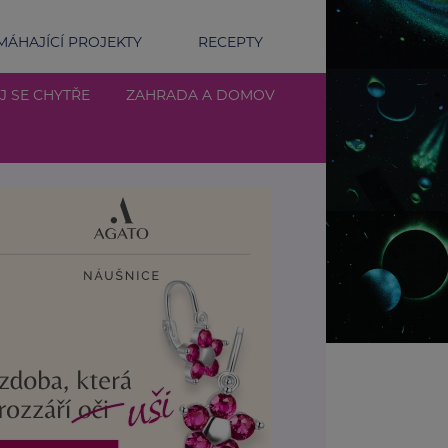
ÁHAJÍCÍ PROJEKTY
RECEPTY
J SE CHYTŘE
ZAHRADA A DOMOV
mega-3 mastné kyseliny podporují činnost srdce a mozk