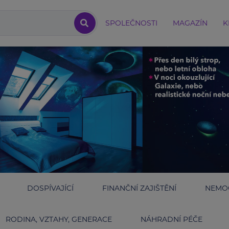
SPOLEČNOSTI
MAGAZÍN
K
DOSPÍVAJÍCÍ
FINANČNÍ ZAJIŠTĚNÍ
NEMOC
RODINA, VZTAHY, GENERACE
NÁHRADNÍ PÉČE