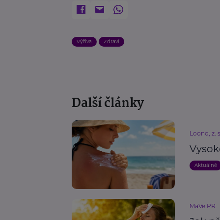
Výživa
Zdraví
Další články
Loono, z. s
Vysoké
Aktuálně
MaVe PR