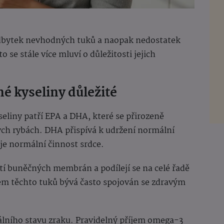
adbytek nevhodných tuků a naopak nedostatek
se stále více mluví o důležitosti jejich
é kyseliny důležité
liny patří EPA a DHA, které se přirozeně
ch rybách. DHA přispívá k udržení normální
je normální činnost srdce.
í buněčných membrán a podílejí se na celé řadě
em těchto tuků bývá často spojován se zdravým
lního stavu zraku. Pravidelný příjem omega-3