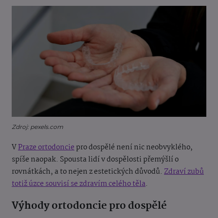
Zdroj: pexels.com
V
Praze ortodoncie
pro dospělé není nic neobvyklého,
spíše naopak. Spousta lidí v dospělosti přemýšlí o
rovnátkách, a to nejen z estetických důvodů.
Zdraví zubů
totiž úzce souvisí se zdravím celého těla
.
Výhody ortodoncie pro dospělé