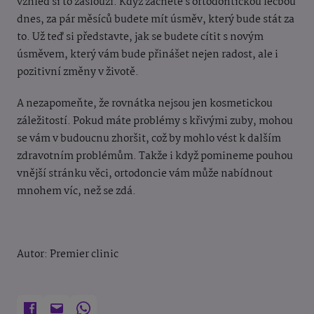
vzhled si to zaslouží. Když začnete s ortodontickou léčbou
dnes, za pár měsíců budete mít úsměv, který bude stát za
to. Už teď si představte, jak se budete cítit s novým
úsměvem, který vám bude přinášet nejen radost, ale i
pozitivní změny v životě.
A nezapomeňte, že rovnátka nejsou jen kosmetickou
záležitostí. Pokud máte problémy s křivými zuby, mohou
se vám v budoucnu zhoršit, což by mohlo vést k dalším
zdravotním problémům. Takže i když pomineme pouhou
vnější stránku věci, ortodoncie vám může nabídnout
mnohem víc, než se zdá.
Autor: Premier clinic