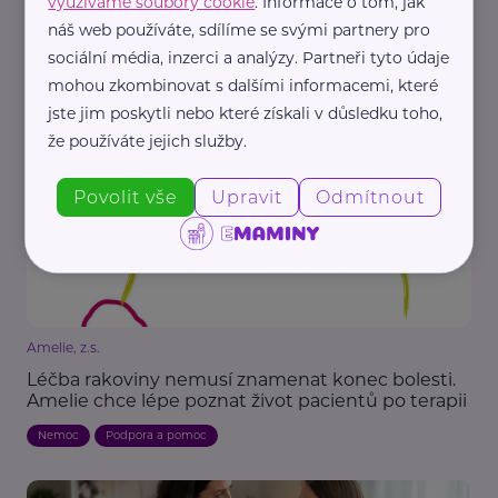
využíváme soubory cookie
. Informace o tom, jak
Reklama
náš web používáte, sdílíme se svými partnery pro
Renomé Clinic
sociální média, inzerci a analýzy. Partneři tyto údaje
Jak zpevnit prsa po kojení? Cesta zpět k
mohou zkombinovat s dalšími informacemi, které
sebevědomí
jste jim poskytli nebo které získali v důsledku toho,
Kojení
Péče
Zdraví
Žena
že používáte jejich služby.
Povolit vše
Upravit
Odmítnout
Amelie, z.s.
Léčba rakoviny nemusí znamenat konec bolesti.
Amelie chce lépe poznat život pacientů po terapii
Nemoc
Podpora a pomoc