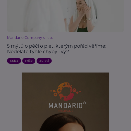
Mandario Company s. r. o.
5 mýtů o péči o pleť, kterým pořád věříme:
Neděláte tyhle chyby i vy?
Krása
Péče
Zdraví