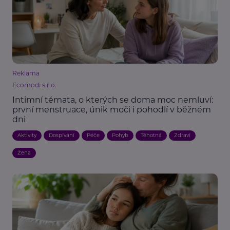
Reklama
Ecomodi s.r.o.
Intimní témata, o kterých se doma moc nemluví:
první menstruace, únik moči i pohodlí v běžném
dni
Aktivity
Dospívání
Péče
Pohyb
Těhotná
Zdraví
Žena