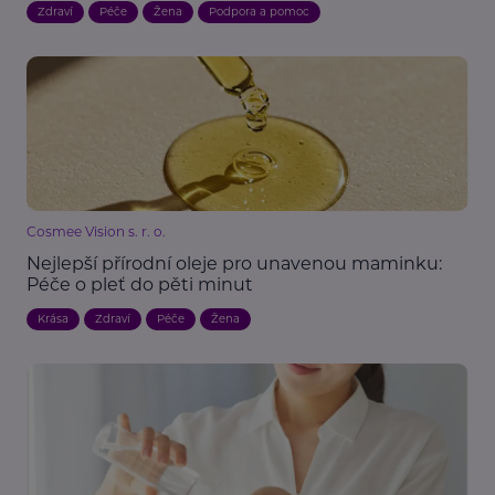
Zdraví
Péče
Žena
Podpora a pomoc
Cosmee Vision s. r. o.
Nejlepší přírodní oleje pro unavenou maminku:
Péče o pleť do pěti minut
Krása
Zdraví
Péče
Žena