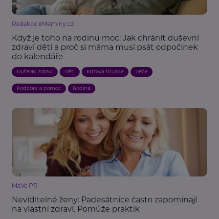
Redakce eMaminy.cz
Když je toho na rodinu moc: Jak chránit duševní
zdraví dětí a proč si máma musí psát odpočinek
do kalendáře
Duševní zdraví
Děti
Krizová situace
Péče
Podpora a pomoc
Rodina
MaVe PR
Neviditelné ženy: Padesátnice často zapomínají
na vlastní zdraví. Pomůže praktik