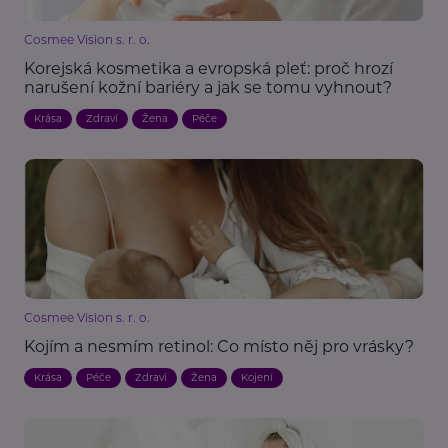
Cosmee Vision s. r. o.
Korejská kosmetika a evropská pleť: proč hrozí
narušení kožní bariéry a jak se tomu vyhnout?
Krása
Zdraví
Žena
Péče
Cosmee Vision s. r. o.
Kojím a nesmím retinol: Co místo něj pro vrásky?
Krása
Péče
Zdraví
Žena
Kojení