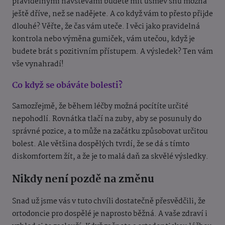
pravidelnými návštěvami budete mít úsměv snů možná
ještě dříve, než se nadějete. A co když vám to přesto přijde
dlouhé? Věřte, že čas vám uteče. I věci jako pravidelná
kontrola nebo výměna gumiček, vám utečou, když je
budete brát s pozitivním přístupem. A výsledek? Ten vám
vše vynahradí!
Co když se obáváte bolesti?
Samozřejmě, že během léčby možná pocítíte určité
nepohodlí. Rovnátka tlačí na zuby, aby se posunuly do
správné pozice, a to může na začátku způsobovat určitou
bolest. Ale většina dospělých tvrdí, že se dá s tímto
diskomfortem žít, a že je to malá daň za skvělé výsledky.
Nikdy není pozdě na změnu
Snad už jsme vás v tuto chvíli dostatečně přesvědčili, že
ortodoncie pro dospělé je naprosto běžná. A vaše zdraví i