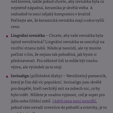
než kovová, takže pokud chcete, aby rovnátka byla co
nejméně nápadná, keramika je skvělá volba. A
rozhodně to není nějaký kompromis v kvalitě.
Počítejte ale, že keramická rovnátka mají o něco vyšší
cenu.
Lingvální rovnátka
– Chcete, aby vaše rovnátka byla
úplně neviditelná? Lingvální rovnátka se umisťují na
vnitřní stranu zubů. Nikdo je neuvidí, ale vy musíte
počítat s tím, že nejsou tak pohodlná, jak byste si
představovali. Pro některé lidi to může být trochu
výzva, ale výsledek za to stojí.
Invisalign
(průhledné dlahy) – Neviditelný pomocník,
který je čím dál víc populární. Invisalign jsou skvělé
pro dospělé, kteří nechtějí mít na zubech nic, co by
bylo vidět. Můžete je snadno vyjmout, což je super pro
jídlo nebo čištění zubů.
I když cena není nejnižší
,
pokud vám nevadí investice do pohodlí a estetiky, je to