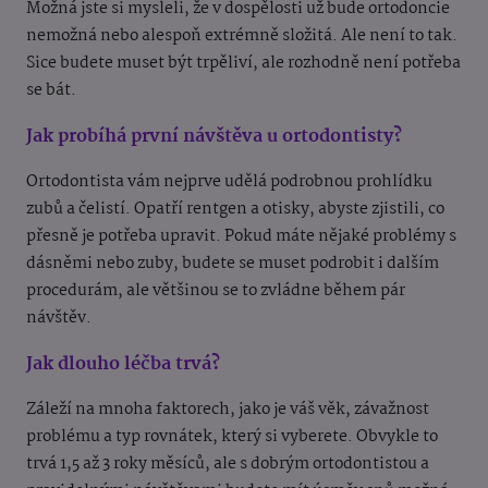
Možná jste si mysleli, že v dospělosti už bude ortodoncie
nemožná nebo alespoň extrémně složitá. Ale není to tak.
Sice budete muset být trpěliví, ale rozhodně není potřeba
se bát.
Jak probíhá první návštěva u ortodontisty?
Ortodontista vám nejprve udělá podrobnou prohlídku
zubů a čelistí. Opatří rentgen a otisky, abyste zjistili, co
přesně je potřeba upravit. Pokud máte nějaké problémy s
dásněmi nebo zuby, budete se muset podrobit i dalším
procedurám, ale většinou se to zvládne během pár
návštěv.
Jak dlouho léčba trvá?
Záleží na mnoha faktorech, jako je váš věk, závažnost
problému a typ rovnátek, který si vyberete. Obvykle to
trvá 1,5 až 3 roky měsíců, ale s dobrým ortodontistou a