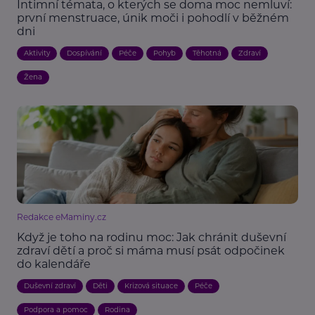
Intimní témata, o kterých se doma moc nemluví:
první menstruace, únik moči i pohodlí v běžném
dni
Aktivity
Dospívání
Péče
Pohyb
Těhotná
Zdraví
Žena
Redakce eMaminy.cz
Když je toho na rodinu moc: Jak chránit duševní
zdraví dětí a proč si máma musí psát odpočinek
do kalendáře
Duševní zdraví
Děti
Krizová situace
Péče
Podpora a pomoc
Rodina