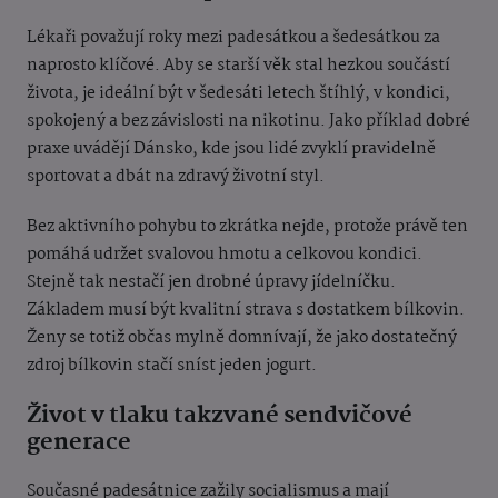
Lékaři považují roky mezi padesátkou a šedesátkou za
naprosto klíčové. Aby se starší věk stal hezkou součástí
života, je ideální být v šedesáti letech štíhlý, v kondici,
spokojený a bez závislosti na nikotinu. Jako příklad dobré
praxe uvádějí Dánsko, kde jsou lidé zvyklí pravidelně
sportovat a dbát na zdravý životní styl.
Bez aktivního pohybu to zkrátka nejde, protože právě ten
pomáhá udržet svalovou hmotu a celkovou kondici.
Stejně tak nestačí jen drobné úpravy jídelníčku.
Základem musí být kvalitní strava s dostatkem bílkovin.
Ženy se totiž občas mylně domnívají, že jako dostatečný
zdroj bílkovin stačí sníst jeden jogurt.
Život v tlaku takzvané sendvičové
generace
Současné padesátnice zažily socialismus a mají