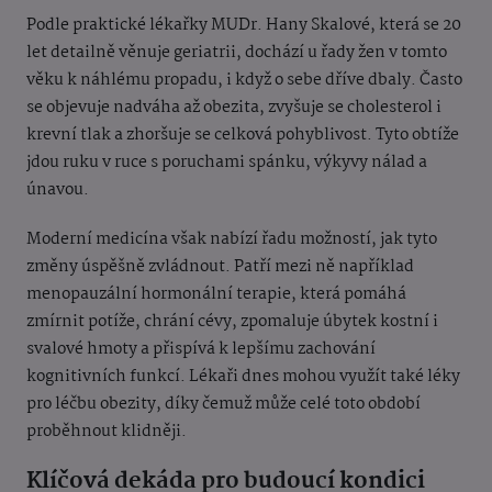
Podle praktické lékařky MUDr. Hany Skalové, která se 20
let detailně věnuje geriatrii, dochází u řady žen v tomto
věku k náhlému propadu, i když o sebe dříve dbaly. Často
se objevuje nadváha až obezita, zvyšuje se cholesterol i
krevní tlak a zhoršuje se celková pohyblivost. Tyto obtíže
jdou ruku v ruce s poruchami spánku, výkyvy nálad a
únavou.
Moderní medicína však nabízí řadu možností, jak tyto
změny úspěšně zvládnout. Patří mezi ně například
menopauzální hormonální terapie, která pomáhá
zmírnit potíže, chrání cévy, zpomaluje úbytek kostní i
svalové hmoty a přispívá k lepšímu zachování
kognitivních funkcí. Lékaři dnes mohou využít také léky
pro léčbu obezity, díky čemuž může celé toto období
proběhnout klidněji.
Klíčová dekáda pro budoucí kondici