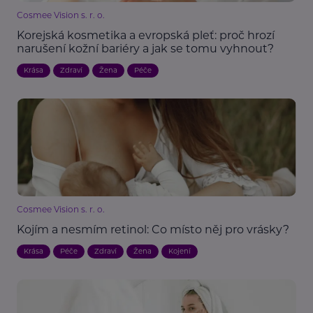
Cosmee Vision s. r. o.
Korejská kosmetika a evropská pleť: proč hrozí
narušení kožní bariéry a jak se tomu vyhnout?
Krása
Zdraví
Žena
Péče
Cosmee Vision s. r. o.
Kojím a nesmím retinol: Co místo něj pro vrásky?
Krása
Péče
Zdraví
Žena
Kojení