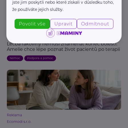
jste jim poskytli nebo které získali v důsledku toho,
že používáte jejich služby.
Povolit vše
Upravit
Odmítnout
Amelie, z.s.
Léčba rakoviny nemusí znamenat konec bolesti.
Amelie chce lépe poznat život pacientů po terapii
Nemoc
Podpora a pomoc
Reklama
Ecomodi s.r.o.