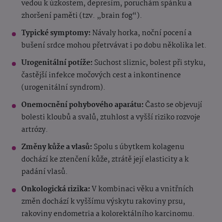
vedou k úzkostem, depresím, poruchám spánku a
zhoršení paměti (tzv. „brain fog“).
Typické symptomy:
Návaly horka, noční pocení a
bušení srdce mohou přetrvávat i po dobu několika let.
Urogenitální potíže:
Suchost sliznic, bolest při styku,
častější infekce močových cest a inkontinence
(urogenitální syndrom).
Onemocnění pohybového aparátu:
Často se objevují
bolesti kloubů a svalů, ztuhlost a vyšší riziko rozvoje
artrózy.
Změny kůže a vlasů:
Spolu s úbytkem kolagenu
dochází ke ztenčení kůže, ztrátě její elasticity a k
padání vlasů.
Onkologická rizika:
V kombinaci věku a vnitřních
změn dochází k vyššímu výskytu rakoviny prsu,
rakoviny endometria a kolorektálního karcinomu.