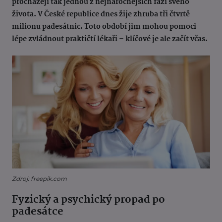
procházejí tak jednou z nejnáročnějších fází svého
života. V České republice dnes žije zhruba tři čtvrtě
milionu padesátnic. Toto období jim mohou pomoci
lépe zvládnout praktičtí lékaři – klíčové je ale začít včas.
Zdroj: freepik.com
Fyzický a psychický propad po
padesátce