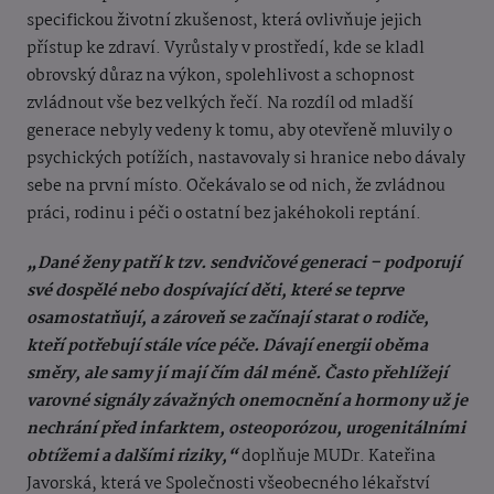
specifickou životní zkušenost, která ovlivňuje jejich
přístup ke zdraví. Vyrůstaly v prostředí, kde se kladl
obrovský důraz na výkon, spolehlivost a schopnost
zvládnout vše bez velkých řečí. Na rozdíl od mladší
generace nebyly vedeny k tomu, aby otevřeně mluvily o
psychických potížích, nastavovaly si hranice nebo dávaly
sebe na první místo. Očekávalo se od nich, že zvládnou
práci, rodinu i péči o ostatní bez jakéhokoli reptání.
„Dané ženy patří k tzv. sendvičové generaci – podporují
své dospělé nebo dospívající děti, které se teprve
osamostatňují, a zároveň se začínají starat o rodiče,
kteří potřebují stále více péče. Dávají energii oběma
směry, ale samy jí mají čím dál méně. Často přehlížejí
varovné signály závažných onemocnění a hormony už je
nechrání před infarktem, osteoporózou, urogenitálními
obtížemi a dalšími riziky,“
doplňuje MUDr. Kateřina
Javorská, která ve Společnosti všeobecného lékařství