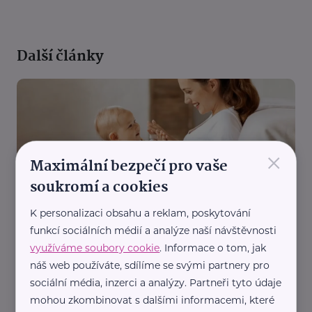
Další články
×
Maximální bezpečí pro vaše
soukromí a cookies
Reklama
Renomé Clinic
K personalizaci obsahu a reklam, poskytování
Jak zpevnit prsa po kojení? Cesta zpět k
funkcí sociálních médií a analýze naší návštěvnosti
sebevědomí
využíváme soubory cookie
. Informace o tom, jak
Kojení
Péče
Zdraví
Žena
náš web používáte, sdílíme se svými partnery pro
sociální média, inzerci a analýzy. Partneři tyto údaje
mohou zkombinovat s dalšími informacemi, které