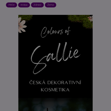
Péče
Krása
Zdraví
Žena