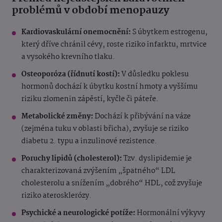
problémů v období menopauzy
Kardiovaskulární onemocnění:
S úbytkem estrogenu,
který dříve chránil cévy, roste riziko infarktu, mrtvice
a vysokého krevního tlaku.
Osteoporóza (řídnutí kostí):
V důsledku poklesu
hormonů dochází k úbytku kostní hmoty a vyššímu
riziku zlomenin zápěstí, kyčle či páteře.
Metabolické změny:
Dochází k přibývání na váze
(zejména tuku v oblasti břicha), zvyšuje se riziko
diabetu 2. typu a inzulinové rezistence.
Poruchy lipidů (cholesterol):
Tzv. dyslipidemie je
charakterizovaná zvýšením „špatného“ LDL
cholesterolu a snížením „dobrého“ HDL, což zvyšuje
riziko aterosklerózy.
Psychické a neurologické potíže:
Hormonální výkyvy