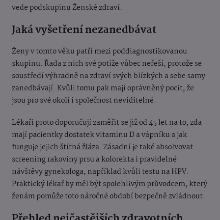
vede podskupinu Ženské zdraví.
Jaká vyšetření nezanedbávat
Ženy v tomto věku patří mezi poddiagnostikovanou
skupinu. Řada z nich své potíže vůbec neřeší, protože se
soustředí výhradně na zdraví svých blízkých a sebe samy
zanedbávají. Kvůli tomu pak mají oprávněný pocit, že
jsou pro své okolí i společnost neviditelné.
Lékaři proto doporučují zaměřit se již od 45 let na to, zda
mají pacientky dostatek vitaminu D a vápníku a jak
funguje jejich štítná žláza. Zásadní je také absolvovat
screening rakoviny prsu a kolorekta i pravidelné
návštěvy gynekologa, například kvůli testu na HPV.
Praktický lékař by měl být spolehlivým průvodcem, který
ženám pomůže toto náročné období bezpečně zvládnout.
Přehled nejčastějších zdravotních