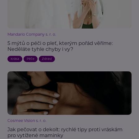
Mandario Company s. r. o.
5 mýtů o péči o pleť, kterým pořád věříme:
Neděláte tyhle chyby i vy?
Krása
Péče
Zdraví
Cosmee Vision s. r. o.
Jak pečovat o dekolt: rychlé tipy proti vráskám
pro vytížené maminky