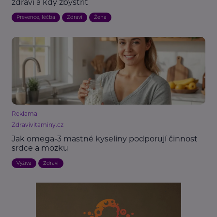
zdraví a kdy zbystřit
Prevence, léčba
Zdraví
Žena
Reklama
Zdravivitaminy.cz
Jak omega-3 mastné kyseliny podporují činnost
srdce a mozku
Výživa
Zdraví