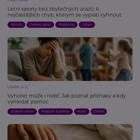
Letní sporty bez zbytečných úrazů: 6
nejčastějších chyb, kterým se vyplatí vyhnout
Aktivity
Cvičení, sport
Prázdniny
Zdraví
Loono, z. s.
Vyhořet může i rodič. Jak poznat příznaky a kdy
vyhledat pomoc
Duševní zdraví
Podpora a pomoc
Rodič
Zdraví