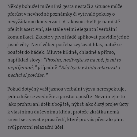
Někdy bohužel mlčenlivá gesta nestačí a situace může
přerůst v nevhodné poznámky či vytrvalé pokusy o
nevyžádanou konverzaci. V takovou chvíli je namístě
přejít k asertivní, ale stále velmi elegantní verbální
komunikaci. Zkuste v první řadě aplikovat pravidlo jedné
jasné věty. Není vůbec potřeba zvyšovat hlas, natož se
pouštět do hádek. Mluvte klidně, chladně a přímo,
například slovy:
"Prosím, nedívejte se na mě, je mi to
nepříjemné,"
případně
"Rád bych v klidu relaxoval a
nechci si povídat."
Pokud dotyčný vaši jasnou verbální výzvu nerespektuje,
jednoduše se zvedněte a prostor opusťte. Nevnímejte to
jako prohru ani útěk z bojiště, nýbrž jako čistý projev úcty
k vlastnímu duševnímu klidu, protože zkrátka nemá
smysl setrvávat v prostředí, které pro vás přestalo plnit
svůj prvotní relaxační účel.