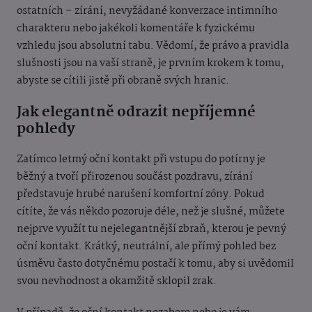
ostatních – zírání, nevyžádané konverzace intimního
charakteru nebo jakékoli komentáře k fyzickému
vzhledu jsou absolutní tabu. Vědomí, že právo a pravidla
slušnosti jsou na vaší straně, je prvním krokem k tomu,
abyste se cítili jistě při obraně svých hranic.
Jak elegantně odrazit nepříjemné
pohledy
Zatímco letmý oční kontakt při vstupu do potírny je
běžný a tvoří přirozenou součást pozdravu, zírání
představuje hrubé narušení komfortní zóny. Pokud
cítíte, že vás někdo pozoruje déle, než je slušné, můžete
nejprve využít tu nejelegantnější zbraň, kterou je pevný
oční kontakt. Krátký, neutrální, ale přímý pohled bez
úsměvu často dotyčnému postačí k tomu, aby si uvědomil
svou nevhodnost a okamžitě sklopil zrak.