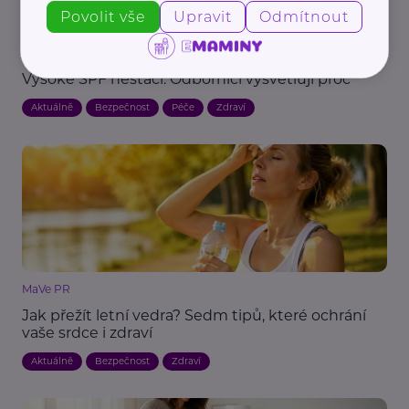
Povolit vše
Upravit
Odmítnout
Loono, z. s.
Vysoké SPF nestačí. Odborníci vysvětlují proč
Aktuálně
Bezpečnost
Péče
Zdraví
MaVe PR
Jak přežít letní vedra? Sedm tipů, které ochrání
vaše srdce i zdraví
Aktuálně
Bezpečnost
Zdraví