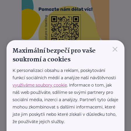
×
Maximální bezpečí pro vaše
soukromí a cookies
REKLAMA
K personalizaci obsahu a reklam, poskytování
funkcí sociálních médií a analýze naší návštěvnosti
využíváme soubory cookie
. Informace o tom, jak
Další články
náš web používáte, sdílíme se svými partnery pro
sociální média, inzerci a analýzy. Partneři tyto údaje
mohou zkombinovat s dalšími informacemi, které
jste jim poskytli nebo které získali v důsledku toho,
že používáte jejich služby.