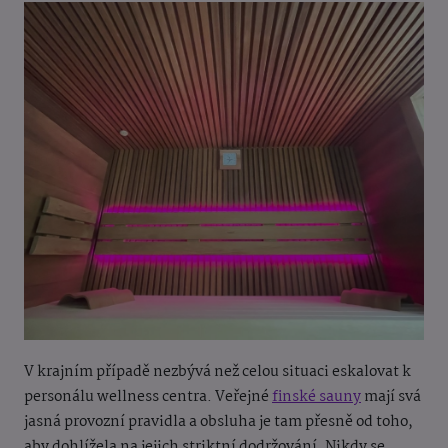
V krajním případě nezbývá než celou situaci eskalovat k
personálu wellness centra. Veřejné
finské sauny
mají svá
jasná provozní pravidla a obsluha je tam přesně od toho,
aby dohlížela na jejich striktní dodržování. Nikdy se