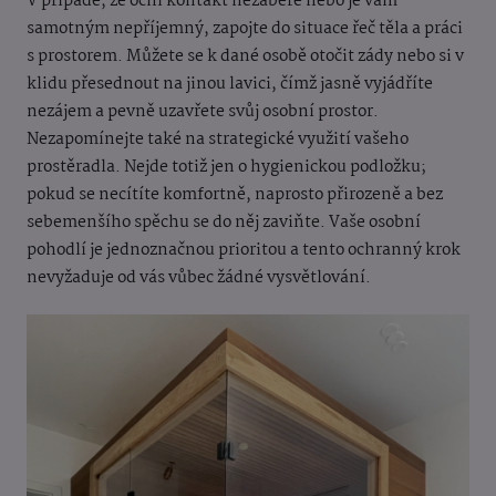
V případě, že oční kontakt nezabere nebo je vám
samotným nepříjemný, zapojte do situace řeč těla a práci
s prostorem. Můžete se k dané osobě otočit zády nebo si v
klidu přesednout na jinou lavici, čímž jasně vyjádříte
nezájem a pevně uzavřete svůj osobní prostor.
Nezapomínejte také na strategické využití vašeho
prostěradla. Nejde totiž jen o hygienickou podložku;
pokud se necítíte komfortně, naprosto přirozeně a bez
sebemenšího spěchu se do něj zaviňte. Vaše osobní
pohodlí je jednoznačnou prioritou a tento ochranný krok
nevyžaduje od vás vůbec žádné vysvětlování.