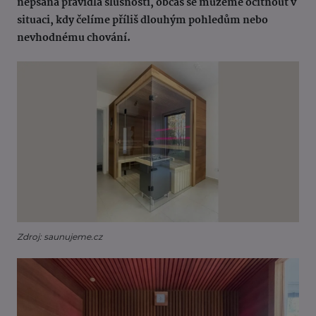
nepsaná pravidla slušnosti, občas se můžeme ocitnout v
situaci, kdy čelíme příliš dlouhým pohledům nebo
nevhodnému chování.
Zdroj: saunujeme.cz