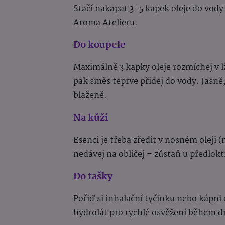
Stačí nakapat 3–5 kapek oleje do vody 
Aroma Atelieru.
Do koupele
Maximálně 3 kapky oleje rozmíchej v l
pak směs teprve přidej do vody. Jasně,
blaženě.
Na kůži
Esenci je třeba zředit v nosném oleji (
nedávej na obličej – zůstaň u předlok
Do tašky
Pořiď si inhalační tyčinku nebo kápni 
hydrolát pro rychlé osvěžení během d