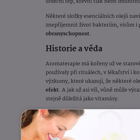
srdeční tep, krevní tlak nebo imunitní
Některé složky esenciálních olejů nav
znepříjemnit život bakteriím, virům i
obranyschopnost
.
Historie a věda
Aromaterapie má kořeny už ve starověk
používaly při rituálech, v lékařství i 
výzkumy, které ukazují, že některé o
efekt
. A jak už asi víš, vůně může výr
stejně důležitá jako vitamíny.
K podzimní prevenci se 
Cedr atlaský
(bio) – protizánětlivý,
stability.