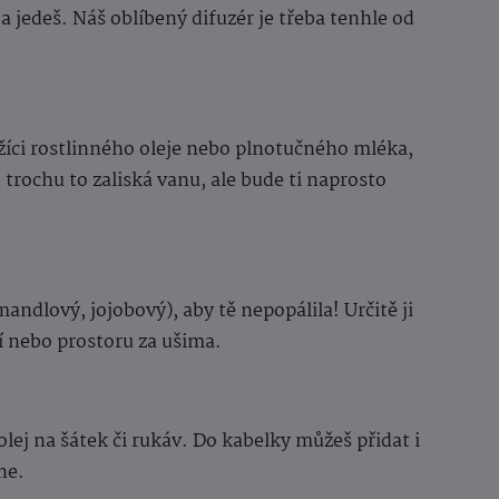
a jedeš. Náš oblíbený difuzér je třeba tenhle od
žíci rostlinného oleje nebo plnotučného mléka,
 trochu to zaliská vanu, ale bude ti naprosto
mandlový, jojobový), aby tě nepopálila! Určitě ji
tí nebo prostoru za ušima.
olej na šátek či rukáv. Do kabelky můžeš přidat i
ne.