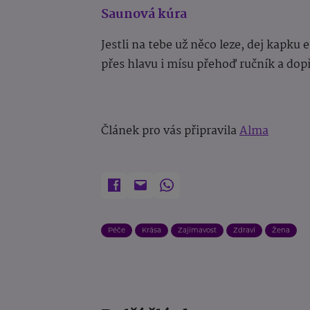
Saunová kúra
Jestli na tebe už něco leze, dej kapk
přes hlavu i mísu přehoď ručník a dopř
Článek pro vás připravila
Alma
Péče
Krása
Zajímavost
Zdraví
Žena