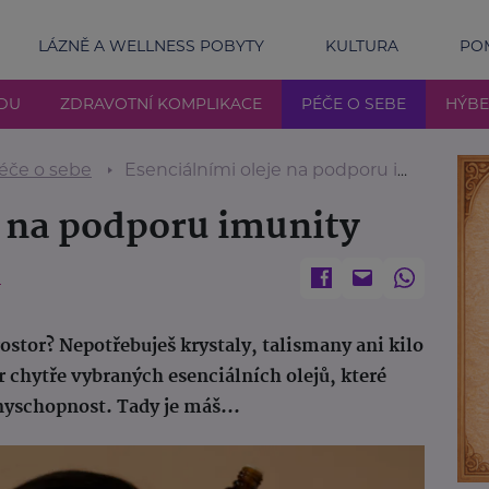
LÁZNĚ A WELLNESS POBYTY
KULTURA
POM
DU
ZDRAVOTNÍ KOMPLIKACE
PÉČE O SEBE
HÝBE
éče o sebe
Esenciálními oleje na podporu imunity
e na podporu imunity
.
ostor? Nepotřebuješ krystaly, talismany ani kilo
r chytře vybraných esenciálních olejů, které
nyschopnost. Tady je máš...