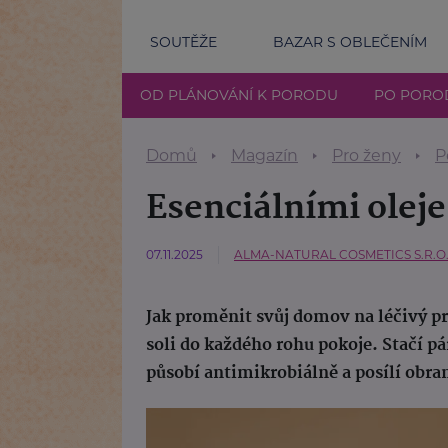
SOUTĚŽE
BAZAR S OBLEČENÍM
OD PLÁNOVÁNÍ K PORODU
PO PORO
Domů
Magazín
Pro ženy
P
Esenciálními olej
07.11.2025
ALMA-NATURAL COSMETICS S.R.O
Jak proměnit svůj domov na léčivý pr
soli do každého rohu pokoje. Stačí pá
působí antimikrobiálně a posílí obra