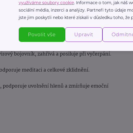
využíváme soubory cookie
. Informace o tom, jak náš w
sociální média, inzerci a analýzy. Partneři tyto údaje
tická, osvěžuje vzduch a pomáhá při kašli a rýmě.
jste jim poskytli nebo které získali v důsledku toho, že p
uvolňuje napětí a podporuje imunitu jemným
Povolit vše
Upravit
Odmítn
virový bojovník, zahřívá a posiluje při vyčerpání.
dporuje meditaci a celkové zklidnění.
ty, podporuje uvolnění hlenů a zmírňuje emoční