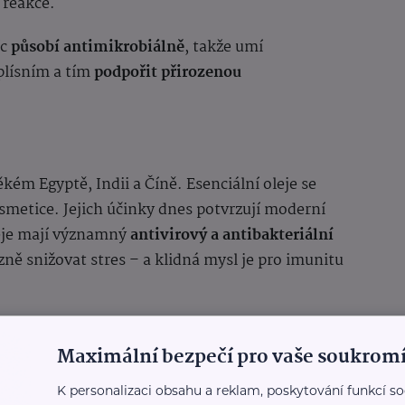
 reakce.
íc
působí antimikrobiálně
, takže umí
 plísním a tím
podpořit přirozenou
ém Egyptě, Indii a Číně. Esenciální oleje se
kosmetice. Jejich účinky dnes potvrzují moderní
leje mají významný
antivirový a antibakteriální
azně snižovat stres – a klidná mysl je pro imunitu
skvěle hodí
Maximální bezpečí pro vaše soukromí
 uvolňuje dýchací cesty, posiluje pocit vnitřní
K personalizaci obsahu a reklam, poskytování funkcí so