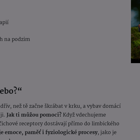
apií
ch na podzim
cebo?“
 dřív, než tě začne škrábat v krku, a vybav domácí
ji.
Jak ti můžou pomoci?
Když vdechujeme
s čichové receptory dostávají přímo do limbického
je emoce, paměť i fyziologické procesy
, jako je