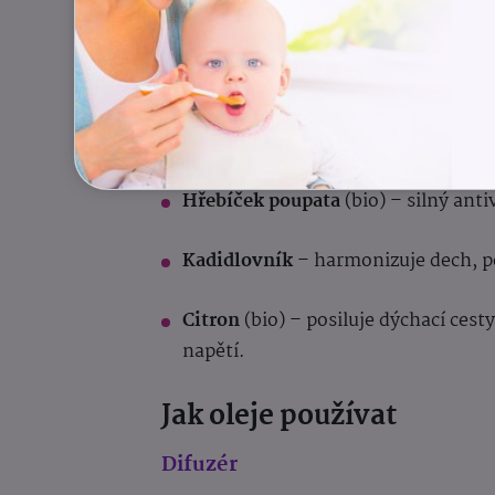
Borovice přímořská
(bio) – antisep
Pomeranč sladký
– zvedá náladu, 
povzbuzením.
Hřebíček poupata
(bio) – silný anti
Kadidlovník
– harmonizuje dech, po
Citron
(bio) – posiluje dýchací ces
napětí.
Jak oleje používat
Difuzér